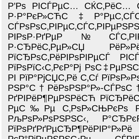
Р’Рѕ РІСЃРµС… СЌС‚РёС…
Р·Р°РєР»СЋС‡Р°РµС‚СЃ
СЃРѕРѕС‚РІРµС‚СЃС‚РІ
РІРѕР·РґРµР№СЃС‚РІР
Р·СЂРёС‚РµР»СЏ РёР»Р
РїСЂРѕС‚РёРІРѕРІРµСЃ РІСЃ
РїРѕРїС‹С‚РєР°Рј РѕС‡РµРЅ
РІ РїР°РјСЏС‚Рё С‚Сѓ РїРѕР»Р
РЅР°С†РёРѕРЅР°Р»-СЃРѕС†
РґРІРёР¶РµРЅРёСЋ РїСЂРё
РµС‰Рµ С‚РѕР»СЊРєРѕ РїР
РљРѕР»РѕРЅРЅС‹, Р°СЂР
РїРѕРґРґРµСЂР¶РёРІР°Р»Рё 