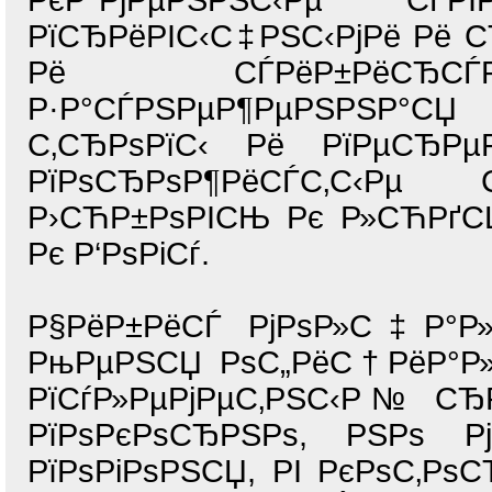
РєР°РјРµРЅРЅС‹Рµ СЃР
РїСЂРёРІС‹С‡РЅС‹РјРё Рё С
Рё СЃРёР±РёСЂСЃР
Р·Р°СЃРЅРµР¶РµРЅРЅР°СЏ
С‚СЂРѕРїС‹ Рё РїРµСЂРµРІ
РїРѕСЂРѕР¶РёСЃС‚С‹Рµ 
Р›СЋР±РѕРІСЊ Рє Р»СЋРґСЏ
Рє Р‘РѕРіСѓ.
Р§РёР±РёСЃ РјРѕР»С‡Р°Р
РњРµРЅСЏ РѕС„РёС†РёР°Р»
РїСѓР»РµРјРµС‚РЅС‹Р№ СЂР
РїРѕРєРѕСЂРЅРѕ, РЅРѕ Р
РїРѕРіРѕРЅСЏ, РІ РєРѕС‚Р