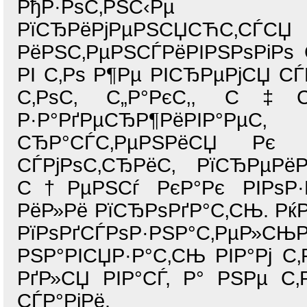
РђР·РѕС‚РЅС‹Рµ 
РїСЂРёРјРµРЅСЏСЋС
РёРЅС‚РµРЅСЃРёРІРЅРѕРіРѕ
РІ С‚Рѕ Р¶Рµ РІСЂРµРјСЏ С
С‚РѕС‚ С„Р°РєС‚, С‡С‚Р
Р·Р°РґРµСЂР¶РёРІР°
СЂР°СЃС‚РµРЅРёСЏ Рє
СЃРјРѕС‚СЂРёС‚ РїСЂРµР
С†РµРЅСѓ РєР°Рє РІРѕР·Р
РёР»Рё РїСЂРѕРґР°С‚СЊ. Рќ
РїРѕРґСЃРѕР·РЅР°С‚
РЅР°РІСЏР·Р°С‚СЊ РІР°Рј С
РґР»СЏ РІР°СЃ, Р° РЅРµ С‚
СЃР°РјРё.