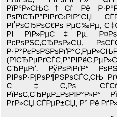
РїР°Р»СЊС†Сѓ Рё Р·Р°РІ
РѕРїСЂР°РІРґС‹РІР°СЏ 
РҐРѕСЂРѕС€Рѕ РµС‰Рµ, С‡С
РІ РїР»РµС‡Рµ. Р¤РѕСЂ
РєРѕРЅС‚СЂРѕР»СЏ, РѕС
Р·Р°РєРѕРЅРѕРґР°С‚РµР»СЊР
(РїСЂРµРґСЃС‚Р°РІРёС‚РµР»
СЂРµРґ. РўРѕРіРґР° Рѕ
РІРѕР·РјРѕР¶РЅРѕСЃС‚СЊ Рґ
С‡С‚Рѕ СЃСѓРїСЂС
РїРѕС‚СЂРµР±РѕРІР°Р»Р° 
РґР»СЏ СЃРµР±СЏ, Р° Рё РґР