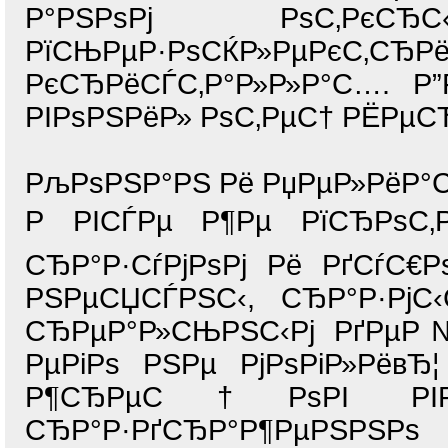
Р°РЅРѕРј РѕС‚РєСЂС‹
РїСЊРµР·РѕСЌР»РµР
РєСЂРёСЃС‚Р°Р»Р»Р°С…. Р
РІРѕРЅРёР» РѕС‚РµС† РЁРµС
РљРѕРЅР°РЅ Рё РџРµР»РёР°
Р РІСЃРµ Р¶Рµ РїСЂРѕС
СЂР°Р·СѓРјРѕРј Рё РґСѓС€
РЅРµСЏСЃРЅС‹, СЂР°Р·РјС‹
СЂРµР°Р»СЊРЅС‹Рј РґРµР№
РµРіРѕ РЅРµ РјРѕРіР»РёвЂ
Р¶СЂРµС†РѕРІ РІРµС
СЂР°Р·РґСЂР°Р¶РµРЅРЅ