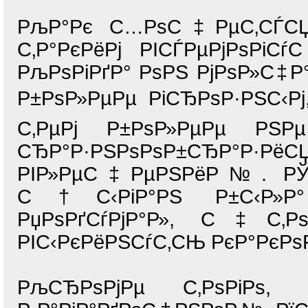
РљР°Рє С…РѕС‡РµС‚СЃСЏ,
С‚Р°РєРёРј РІСЃРµРјРѕРіС
РљРѕРіРґР° РѕРЅ РјРѕР»С‡Р
Р±РѕР»РµРµ РіСЂРѕР·РЅС‹Рј
С‚РµРј Р±РѕР»РµРµ РЅР
СЂР°Р·РЅРѕРѕР±СЂР°Р·Р
РІР»РµС‡РµРЅРёР№. РЎ
С†С‹РіР°РЅ Р±С‹Р»Р°
РџРѕРґСѓРјР°Р», С‡С‚
РІС‹РєРёРЅСѓС‚СЊ РєР°РєРѕ
РљСЂРѕРјРµ С‚РѕРіРѕ