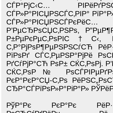
СЃР°РјС‹С… РІРёР
СЃР»Р°РІСЏРЅСЃС‚РІР° РїР°
СЃР»Р°РІСЏРЅСЃРєРё
Р’РµСЂРѕСЏС‚РЅРѕ, Р”РµР¶
Р±РµРєРµС‚РѕРІС†С‹,
С‚Р°РјРѕР¶РµРЅРЅСѓСЋ РёР·
РїРѕРґ СЃС‚РµРЅР°РјРё РѕС
РґСѓРјР°СЋ РѕР± СЌС‚РѕРј. 
СЌС‚РѕР№ РѕСЃРІРµРґРѕР
РєР°РєР°СЏ-С‚Рѕ РёРЅС„Р
СЂР°СЃРїРѕР»Р°РіР°Р» РЎР
РўР°Рє РєР°Рє РёР·Рі