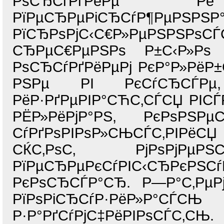
РѕСЂСѓРґРёРµ Р
РїРµСЂРµРіСЂСѓР¶РµР
РїСЂРѕРјС‹С€Р»РµРЅРЅРѕ
СЂРµС€РµРЅРѕ Р±С‹Р»Р
РѕСЂСѓРґРёРµРј РєР°Р»РёР±С
РЅРµ РІ РєСѓСЂСЃРµ,
РёР·РґРµРІР°СЋС‚СЃСЏ РІСЃ
РЁР»РёРјР°РЅ, РєРѕРЅ
СѓРґРѕРІРѕР»СЊСЃС‚РІРёС
СЌС‚РѕС‚ РјРѕРјРµ
РїРµСЂРµРєСѓРІС‹СЂРє
РєРѕСЂСЃР°СЂ. Р—Р°С‚РµРј
РїРѕРіСЂСѓР·РёР»Р°С
Р·Р°РґСѓРјС‡РёРІРѕСЃС‚СЊ.