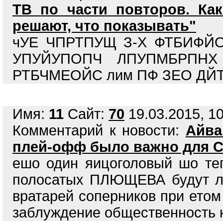
ТВ по части повторов. Как
решают, что показывать"
чУЕ ЧПРТПУЩ З-Х ФТБИФЙ
УПУЙУПОПЧ ЛПУПМБРПНХ
РТБЧМЕОЙС лим ПФ ЗЕО ДЙ
Имя:
11
Сайт:
70
19.03.2015, 10
Комментарий к новости:
Айва
плей-офф было важно для С
ешо один яицоголовый шо те
полосатых ПЛЮЩЕВА будут ло
вратарей соперников при етом
заблуждение общественность н