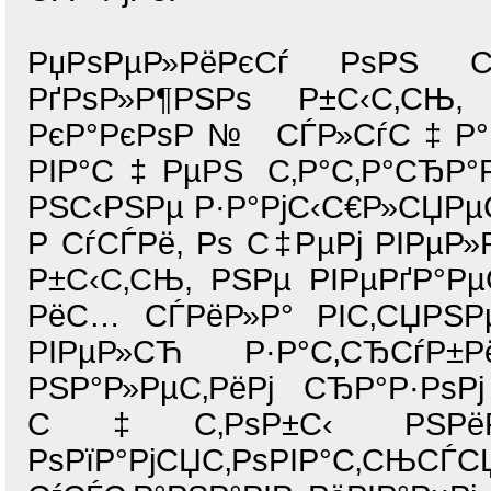
РџРѕРµР»РёРєСѓ РѕРЅ С
РґРѕР»Р¶РЅРѕ Р±С‹С‚СЊ,
РєР°РєРѕР№ СЃР»СѓС‡Р°
РІР°С‡РµРЅ С‚Р°С‚Р°СЂР°Р
РЅС‹РЅРµ Р·Р°РјС‹С€Р»СЏРµ
Р СѓСЃРё, Рѕ С‡РµРј РІРµР
Р±С‹С‚СЊ, РЅРµ РІРµРґР°Рµ
РёС… СЃРёР»Р° РІС‚СЏРЅР
РІРµР»СЋ Р·Р°С‚СЂСѓР
РЅР°Р»РµС‚РёРј СЂР°Р·Рѕ
С‡С‚РѕР±С‹ РЅРёР
РѕРїР°РјСЏС‚РѕРІР°С‚С