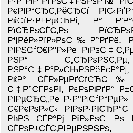
Р·Р°РіР°РґРѕС‡РЅРѕР№ Рї
РєРІР°СЂС‚РёСЂСѓ РІС‹Рґ
РќСѓР·Р±РµСЂРі, Р° Р
РїСЂРѕСЃС‚Рѕ РїСЂ
Р¶РёР»РїР»РѕС‰Р°РґРё. Рќ
РІРЅСѓС€Р°Р»Рё РїРѕС‡С‚Рµ
РЅР° С„СЂРѕРЅС‚Р
РЅР°С‡Р°Р»СЊРЅРёРєР°Рј, 
РќР° СЃР»РµРґСѓСЋС‰Р
С‡Р°СЃРѕРІ, РєРѕРіРґР° Р±
РІРµСЂС„Рё Р·Р°РіСѓРґРµР»
С€РєРѕР»С‹ РІРѕР·РІСЂР°
РћРЅ СЃР°Рј РїР»РѕС…Рѕ Р
СЃРѕР±СЃС‚РІРµРЅРЅРѕ,