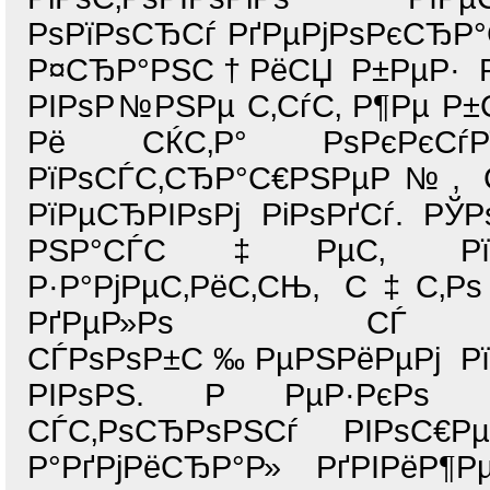
РѕРїРѕСЂСѓ РґРµРјРѕРєСЂР°
Р¤СЂР°РЅС†РёСЏ Р±РµР· Р
РІРѕР№РЅРµ С‚СѓС‚ Р¶Рµ Р±
Рё СЌС‚Р° РѕРєРєС
РїРѕСЃС‚СЂР°С€РЅРµР№, 
РїРµСЂРІРѕРј РіРѕРґСѓ. Р
РЅР°СЃС‡РµС‚ РїРѕСЃ
Р·Р°РјРµС‚РёС‚СЊ, С‡С‚Р
РґРµР»Рѕ СЃ С‚СЂ
СЃРѕРѕР±С‰РµРЅРёРµРј РїР
РІРѕРЅ. Р РµР·РєРѕ Р
СЃС‚РѕСЂРѕРЅСѓ РІРѕС€Рµ
Р°РґРјРёСЂР°Р» РґРІРёР¶Р