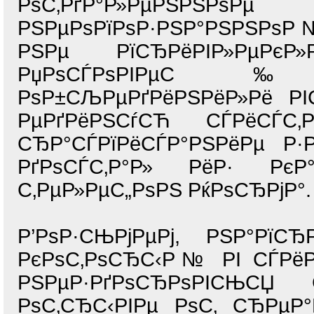
РѕС‚РґР°Р»РµРЅРЅРѕ
РЅРµРѕРїРѕР·РЅР°РЅРЅРѕ
РЅРµ РїСЂРёРІР»РµРєР
РџРѕСЃРѕРІРµС‰Р
РѕР±СЉРµРґРёРЅРёР»Рё РІ
РµРґРёРЅСѓСЋ СЃРёСЃС‚Р
СЂР°СЃРїРёСЃР°РЅРёРµ 
РґРѕСЃС‚Р°Р» РёР· РєР
С‚РµР»РµС„РѕРЅ РќРѕСЂРјР°.
Р’РѕР·СЊРјРµРј, РЅР°РїС
РєРѕС‚РѕСЂС‹Р№ РІ СЃРёР
РЅРµР·РґРѕСЂРѕРІСЊСЏ
РѕС‚СЂС‹РІРµ РѕС‚ СЂРµР°