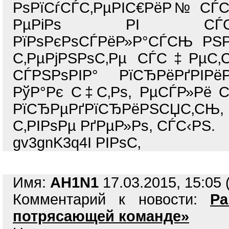
РѕРїСѓСЃС‚РµРІС€РёР№ СЃС‚
РµРіРѕ РІ СЃС‚Рѕ
РїРѕРєРѕСЃРёР»Р°СЃСЊ 
С‚РµРјРЅРѕС‚Рµ СЃС‡РµС‚
СЃРЅРѕРІР° РїСЂРёРґРІР
РўР°Рє С‡С‚Рѕ, РµСЃР»Рё 
РїСЂРµРґРїСЂРёРЅСЏС‚СЊ, в
С‚РІРѕРµ РґРµР»Рѕ, СЃС‹РЅ.
gv3gnK3q4I РІРѕС‚
Имя:
AH1N1
17.03.2015, 15:05 
Комментарий к новости:
Р
потрясающей команде»