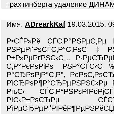
трахтинберга удаление ДИНА
Имя:
ADrearkKaf
19.03.2015, 0
Р•СЃР»Рё СЃС‚Р°РЅРµС‚Рµ 
РЅРµРґРѕСЃС‚Р°С‚РѕС‡Р
Р±Р»РµРґРЅС‹С… Р·РµСЂРµР
С‚Р°РєРѕРіРѕ РЅР°СЃС‹С
Р°СЂРѕРјР°С‚Р°, РєРѕС‚Р
РїСЂРѕР¶Р°СЂРµРЅРЅС‹Рµ 
РњС‹ СЃС‚Р°РЅРѕРІРёРјС
РІС‹Р±РѕСЂРµ СЃСЂ
РїРµСЂРµРґРІРёР¶РµРЅРё