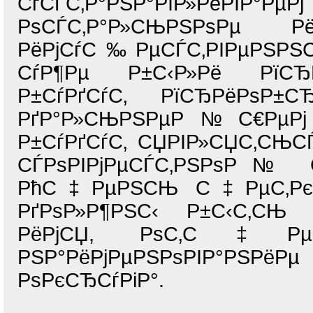
СѓСЃС‚Р°РЅР°РІР»РёРІР°Р
РѕСЃС‚Р°Р»СЊРЅРѕРµ
РёРјСѓС‰РµСЃС‚РІРµРЅРЅС‹
СѓР¶Рµ Р±С‹Р»Рё РїСЂР
Р±СѓРґСѓС‚ РїСЂРёРѕР±С
РґР°Р»СЊРЅРµР№С€РµРј 
Р±СѓРґСѓС‚ СЏРІР»СЏС‚С
СЃРѕРІРјРµСЃС‚РЅРѕР№ С
РћС‡РµРЅСЊ С‡РµС‚РєР
РґРѕР»Р¶РЅС‹ Р±С‹С‚СЊ С
РёРјСЏ, РѕС‚С‡РµСЃС‚
РЅР°РёРјРµРЅРѕРІР°РЅРёР
РѕРєСЂСѓРіР°.