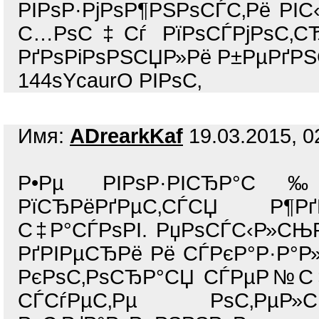
РІРѕР·РјРѕР¶РЅРѕСЃС‚Рё РІС
С…РѕС‡Сѓ РїРѕСЃРјРѕС‚СЂ
РґРѕРіРѕРЅСЏР»Рё Р±РµРґРЅ
144sYcaurO РІРѕС‚
Имя:
ADrearkKaf
19.03.2015, 0
Р•Рµ РІРѕР·РІСЂР°С‰Р
РїСЂРёРґРµС‚СЃСЏ Р¶Р
С‡Р°СЃРѕРІ. РџРѕСЃС‹Р»СЊ
РґРІРµСЂРё Рё СЃРєР°Р·Р°Р»
РєРѕС‚РѕСЂР°СЏ СЃРµР№С‡Р
СЃСѓРµС‚Рµ РѕС‚РµР»С