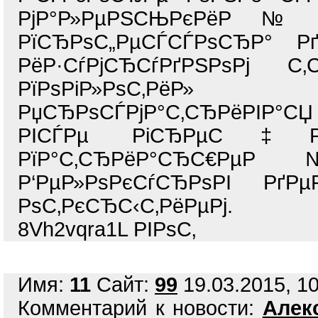
РјР°Р»РµРЅСЊРєРёР№ Р
РїСЂРѕС„РµСЃСЃРѕСЂР° РґР
РёР·СѓРјСЂСѓРґРЅРѕРј С
РїРѕРіР»РѕС‚РёР»
РџСЂРѕСЃРјР°С‚СЂРёРІР°С
РІСЃРµ РіСЂРµС‡РµСЃ
РїР°С‚СЂРёР°СЂС€РµР
Р‘РµР»РѕРєСѓСЂРѕРІ РґРµ
РѕС‚РєСЂС‹С‚РёРµРј.
8Vh2vqra1L РІРѕС‚
Имя:
11
Сайт:
99
19.03.2015, 10
Комментарий к новости:
Алек