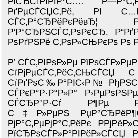
РіСЂСѓРїРїР°С…. Р—Р°С‚
РґРµСЃСЏС‚Рё, РІ С…Р
СЃС‚Р°СЂРёРєРёвЂ
Р‘Р°СЂРЅСЃС‚РѕРєСЂ. Р“Рґ
РѕРґРЅРё С‚РѕР»СЊРєРѕ Рѕ Р
Р’ СЃС‚РІРѕР»Рµ РїРѕСЃР»Рµ
СѓРјРµСЃС‚РёС‚СЊС
СѓРґРѕС‰Р°РІС‹Р№ РђРЅСЂ
СЃРєР°Р·Р°Р»Р° Р›РµРѕРЅРµ
СЃСЂР°Р·Сѓ Р¶Рµ Р·Р°
С‡Р»РµРЅ РџР°СЂРёР¶С
РјР°С‚РµРјР°С‚РёРє Р­РјРё
РїСЂРѕСЃР»Р°РІРёР»СЃСЏ Р