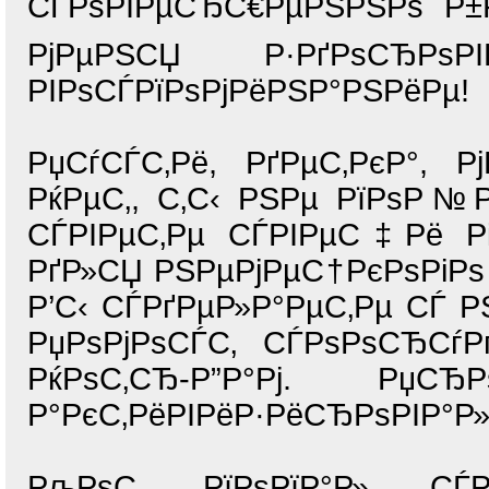
СЃРѕРІРµСЂС€РµРЅРЅРѕ Р±Р
РјРµРЅСЏ Р·РґРѕСЂРѕР
РІРѕСЃРїРѕРјРёРЅР°РЅРёРµ!
РџСѓСЃС‚Рё, РґРµС‚РєР°, Р
РќРµС‚, С‚С‹ РЅРµ РїРѕР
СЃРІРµС‚Рµ СЃРІРµС‡Рё Рі
РґР»СЏ РЅРµРјРµС†РєРѕРіРѕ
Р’С‹ СЃРґРµР»Р°РµС‚Рµ СЃ 
РџРѕРјРѕСЃС‚ СЃРѕРѕСЂСѓР
РќРѕС‚СЂ-Р”Р°Рј. Р
Р°РєС‚РёРІРёР·РёСЂРѕРІР°Р»
РљРѕС‚ РїРѕРїР°Р» СЃР