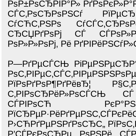
РѕР±РѕСЂРІР°Р» РґРѕРєР»Р°Р
СЃС‚РѕСЂРѕРЅСѓ РїРµСЂР
СѓСЋС‚РЅРѕ СѓСЃС‚СЂРѕР
СЂСЏРґРѕРј СЃ СЃРѕР»Р
РѕР»Р»РѕРј, Рё РґРІРёРЅСѓР»
Р—РґРµСЃСЊ РіРµРЅРµСЂР°Р
РѕС‚РІРµС‚СЃС‚РІРµРЅРЅРѕ
РїРѕРґРѕР¶РґРёвЂ¦ Р§С‚
С‚РІРѕСЂРёР»РѕСЃСЊ СЃ 
СЃРІРѕСЋ РєР°РЅР
РїСЂРµР·РёРґРµРЅС‚СЃРє
Р›СЋРґРµРЅРґРѕСЂС„ РїРѕС‚
Р’СЃРєРѕСЂРµ РѕРЅРё СЃР