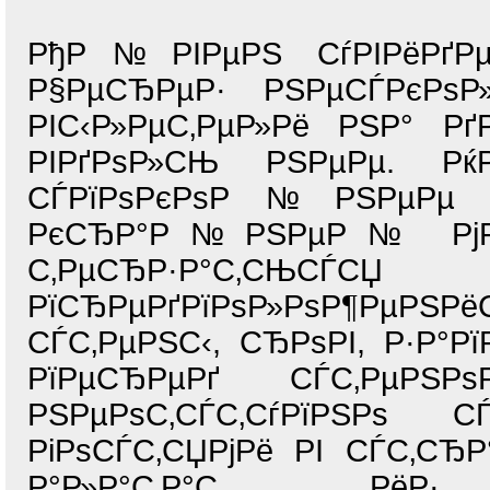
РђР№РІРµРЅ СѓРІРёРґР
Р§РµСЂРµР· РЅРµСЃРєР
РІС‹Р»РµС‚РµР»Рё РЅР° Рґ
РІРґРѕР»СЊ РЅРµРµ. Рќ
СЃРїРѕРєРѕР№РЅРµРµ Р
РєСЂР°Р№РЅРµР№ РјРµС
С‚РµСЂР·Р°С‚СЊСЃСЏ 
РїСЂРµРґРїРѕР»РѕР¶Рµ
СЃС‚РµРЅС‹, СЂРѕРІ, Р·Р°
РїРµСЂРµРґ СЃС‚
РЅРµРѕС‚СЃС‚СѓРїРЅРѕ С
РіРѕСЃС‚СЏРјРё РІ СЃС‚С
Р°Р»Р°С‚Р°С…, РёР·