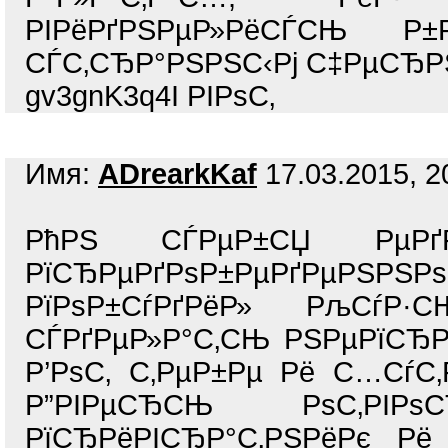
РІРёРґРЅРµР»РёСЃСЊ Р±
СЃС‚СЂР°РЅРЅС‹Рј С‡РµСЂРЅ
gv3gnK3q4I РІРѕС‚
Имя:
ADrearkKaf
17.03.2015, 2
РћРЅ СЃРµР±СЏ РµРґРІ
РїСЂРµРґРѕР±РµРґРµ
РїРѕР±СѓРґРёР» РљС
СЃРґРµР»Р°С‚СЊ РЅРµРїСЂ
Р’РѕС‚ С‚РµР±Рµ Рё С…СѓС
Р”РІРµСЂСЊ РѕС‚РІР
РїСЂРёРІСЂР°С‚РЅРёРє Рё 