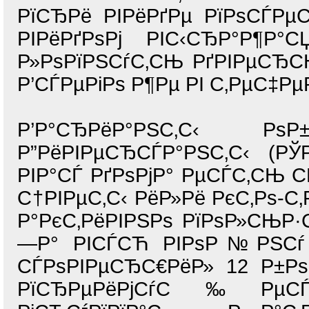
РїСЂРё РІРёРґРµ РїРѕСЃРµС
РІРёРґРѕРј РІС‹СЂР°Р¶Р°
Р»РѕРїРЅСѓС‚СЊ РґРІРµСЂСЊ
Р’СЃРµРіРѕ Р¶Рµ РІ С‚РµС‡Рµ
Р’Р°СЂРёР°РЅС‚С‹ 
Р”РёРІРµСЂСЃР°РЅС‚С‹ (Р
РІР°СЃ РґРѕРјР° РµСЃС‚СЊ
С†РІРµС‚С‹ РёР»Рё РєС‚Рѕ-С
Р°РєС‚РёРІРЅРѕ РїРѕР»СЊР·
—Р° РІСЃСЋ РІРѕР№РЅСѓ 
СЃРѕРІРµСЂС€РёР» 12 Р±РѕР
РїСЂРµРёРјСѓС‰РµСЃС