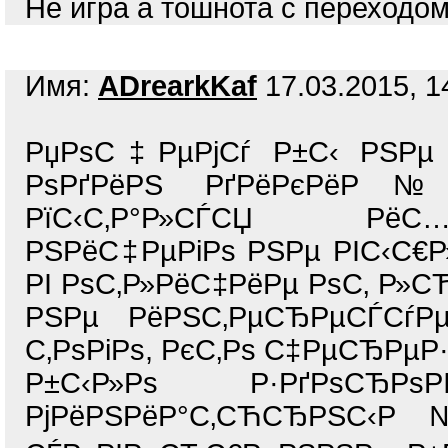
Не игра а тошнота с переходом
Имя:
ADrearkKaf
17.03.2015, 1
РџРѕС‡РµРјСѓ Р±С‹ РЅР
РѕРґРёРЅ РґРёРєРёР№ 
РїС‹С‚Р°Р»СЃСЏ РёС…
РЅРёС‡РµРіРѕ РЅРµ РІС‹С€
РІ РѕС‚Р»РёС‡РёРµ РѕС‚ Р»
РЅРµ РёРЅС‚РµСЂРµСЃСѓР
С‚РѕРіРѕ, РєС‚Рѕ С‡РµСЂРµР
Р±С‹Р»Рѕ Р·РґРѕСЂР
РјРёРЅРёР°С‚СЋСЂРЅС‹Р