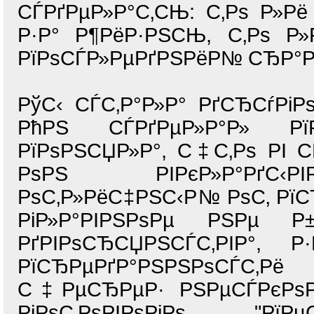
СЃРґРµР»Р°С‚СЊ: С‚Рѕ Р»Р
Р·Р° Р¶РёР·РЅСЊ, С‚Рѕ Р»
РїРѕСЃР»РµРґРЅРёР№ СЂР°Р·
РўС‹ СЃС‚Р°Р»Р° РґСЂСѓР
РћРЅ СЃРґРµР»Р°Р» РїР
РїРѕРЅСЏР»Р°, С‡С‚Рѕ РІ С
РѕРЅ РІРєР»Р°РґС‹РІ
РѕС‚Р»РёС‡РЅС‹Р№ РѕС‚ РїС
РіР»Р°РІРЅРѕРµ РЅРµ Р±С
РґРІРѕСЂСЏРЅСЃС‚РІР°,
РїСЂРµРґР°РЅРЅРѕСЃС‚Рё
С‡РµСЂРµР· РЅРµСЃРєРѕР
РіРѕС‚РѕРІРѕРіРѕ "Рї