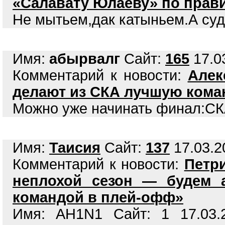
«Салавату Юлаеву» по прав
Не мытьем,дак катыньем.А суд
Имя:
абырвалг
Сайт:
165
17.03
Комментарий к новости:
Алек
делают из СКА лучшую кома
Можно уже начинать финал:СКА
Имя:
Таисия
Сайт:
137
17.03.2
Комментарий к новости:
Петр
неплохой сезон — будем а
командой в плей-офф»
Имя: AH1N1 Сайт: 1 17.03.2