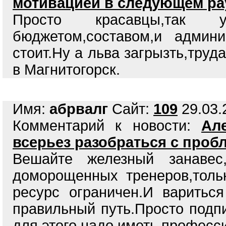
мотивацией в следующем ра
Просто красавцы,так 
бюджетом,составом,и админи
стоит.Ну а льва загрызть,труд
в Магнитогорск.
Имя:
абрвалг
Сайт:
109
29.03.
Комментарий к новости:
Ал
всерьез разобраться с проб
Вешайте железный занавес,
доморощенных тренеров,толь
ресурс ограничен.И варитьс
правильный путь.Просто подп
для этого надо иметь професс