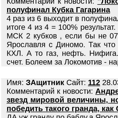
Комментарий к новости:
"Лок
полуфинал Кубка Гагарина
4 раз из 6 выходит в полуфина
итоге 4 из 4 = 100% результат
МСК 2 кубков , если бы не 07
Ярославля с Диномо. Так что
КХЛ. А то газ, нефть. Нифиг
счет. Болеем за Локомотив - н
Имя:
ЗАщитник
Сайт:
112
28.0
Комментарий к новости:
Андре
звезд мировой величины, н
победить такого гранда, как
ДА уж гранду по баблу,а Яросл