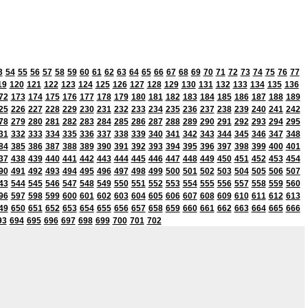
3
54
55
56
57
58
59
60
61
62
63
64
65
66
67
68
69
70
71
72
73
74
75
76
77
19
120
121
122
123
124
125
126
127
128
129
130
131
132
133
134
135
136
72
173
174
175
176
177
178
179
180
181
182
183
184
185
186
187
188
189
25
226
227
228
229
230
231
232
233
234
235
236
237
238
239
240
241
242
78
279
280
281
282
283
284
285
286
287
288
289
290
291
292
293
294
295
31
332
333
334
335
336
337
338
339
340
341
342
343
344
345
346
347
348
84
385
386
387
388
389
390
391
392
393
394
395
396
397
398
399
400
401
37
438
439
440
441
442
443
444
445
446
447
448
449
450
451
452
453
454
90
491
492
493
494
495
496
497
498
499
500
501
502
503
504
505
506
507
43
544
545
546
547
548
549
550
551
552
553
554
555
556
557
558
559
560
96
597
598
599
600
601
602
603
604
605
606
607
608
609
610
611
612
613
49
650
651
652
653
654
655
656
657
658
659
660
661
662
663
664
665
666
93
694
695
696
697
698
699
700
701
702