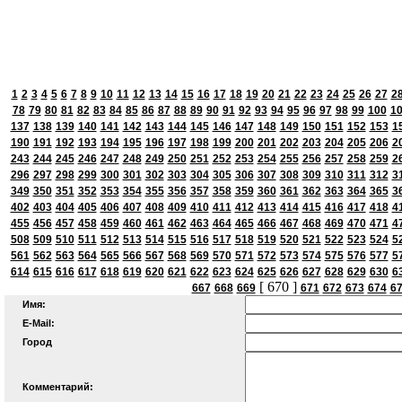
1
2
3
4
5
6
7
8
9
10
11
12
13
14
15
16
17
18
19
20
21
22
23
24
25
26
27
2
78
79
80
81
82
83
84
85
86
87
88
89
90
91
92
93
94
95
96
97
98
99
100
1
137
138
139
140
141
142
143
144
145
146
147
148
149
150
151
152
153
1
190
191
192
193
194
195
196
197
198
199
200
201
202
203
204
205
206
2
243
244
245
246
247
248
249
250
251
252
253
254
255
256
257
258
259
2
296
297
298
299
300
301
302
303
304
305
306
307
308
309
310
311
312
3
349
350
351
352
353
354
355
356
357
358
359
360
361
362
363
364
365
3
402
403
404
405
406
407
408
409
410
411
412
413
414
415
416
417
418
4
455
456
457
458
459
460
461
462
463
464
465
466
467
468
469
470
471
4
508
509
510
511
512
513
514
515
516
517
518
519
520
521
522
523
524
5
561
562
563
564
565
566
567
568
569
570
571
572
573
574
575
576
577
5
614
615
616
617
618
619
620
621
622
623
624
625
626
627
628
629
630
6
[ 670 ]
667
668
669
671
672
673
674
6
Имя:
E-Mail:
Город
Комментарий: