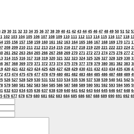
8
29
30
31
32
33
34
35
36
37
38
39
40
41
42
43
44
45
46
47
48
49
50
51
52
5
01
102
103
104
105
106
107
108
109
110
111
112
113
114
115
116
117
118
1
54
155
156
157
158
159
160
161
162
163
164
165
166
167
168
169
170
171
1
07
208
209
210
211
212
213
214
215
216
217
218
219
220
221
222
223
224
2
60
261
262
263
264
265
266
267
268
269
270
271
272
273
274
275
276
277
2
13
314
315
316
317
318
319
320
321
322
323
324
325
326
327
328
329
330
3
66
367
368
369
370
371
372
373
374
375
376
377
378
379
380
381
382
383
3
19
420
421
422
423
424
425
426
427
428
429
430
431
432
433
434
435
436
4
72
473
474
475
476
477
478
479
480
481
482
483
484
485
486
487
488
489
4
25
526
527
528
529
530
531
532
533
534
535
536
537
538
539
540
541
542
5
78
579
580
581
582
583
584
585
586
587
588
589
590
591
592
593
594
595
5
31
632
633
634
635
636
637
638
639
640
641
642
643
644
645
646
647
648
6
75
676
677
678
679
680
681
682
683
684
685
686
687
688
689
690
691
692
6