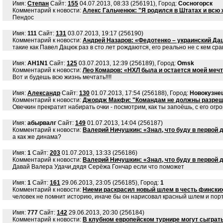
Имя:
Степан
Сайт:
155
04.07.2013, 08:33 (256191), Город:
Сосногорск
Комментарий к новости:
Алекс Гальченюк: "Я родился в Штатах и всю
Пендос
Имя:
111
Сайт:
131
03.07.2013, 19:17 (256190)
Комментарий к новости:
Андрей Назаров: «Федотенко – украинский Да
такие как Павел Дацюк раз в сто лет рождаются, его реально не с кем ср
Имя:
AH1N1
Сайт:
125
03.07.2013, 12:39 (256189), Город:
Omsk
Комментарий к новости:
Лео Комаров: «НХЛ была и остается моей меч
Вот и будешь всю жизнь мечтать!!!!
Имя:
Александр
Сайт:
130
01.07.2013, 17:54 (256188), Город:
Новокузне
Комментарий к новости:
Джордж Макфи: "Командам не должны разреша
Овечкин прекратит набирать очки - посмотрим, как ты запоёшь, с его огро
Имя:
абырвалг
Сайт:
149
01.07.2013, 14:04 (256187)
Комментарий к новости:
Валерий Ничушкин: «Знал, что буду в первой 
a как же динама?
Имя:
1
Сайт:
203
01.07.2013, 13:33 (256186)
Комментарий к новости:
Валерий Ничушкин: «Знал, что буду в первой 
Давай Валера Удачи,дядя Серёжа Гончар если что поможет
Имя:
1
Сайт:
161
29.06.2013, 23:05 (256185), Город:
1
Комментарий к новости:
Ниеми раскрасил новый шлем в честь фински
человек не помнит историю, иначе бы он нарисовал красный шлем и порт
Имя:
777
Сайт:
142
29.06.2013, 20:30 (256184)
Комментарий к новости:
В клубном европейском турнире могут сыграть 