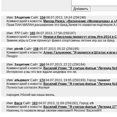
Имя:
ЗАщитник
Сайт:
154
08.07.2013, 19:24 (256198)
Комментарий к новости:
Милош Ржига: «Включение «Медвешчака» и «А
Прав ПАН МИЛАН,расширение это бред,Зачем то хорватов подтянули.А А
Имя:
777
Сайт:
165
08.07.2013, 17:58 (256197)
Комментарий к новости:
Немов и Киселева пронесут огонь Игр-2014 в 
Зимние игры в Сочи пронесут факел спортсмены летних игр шо за бред
Имя:
pivnik
Сайт:
156
05.07.2013, 05:32 (256195)
Комментарий к новости:
Алекс Гальченюк: "Я родился в Штатах и всю
Пендос
Имя:
Защитник
Сайт:
164
04.07.2013, 22:22 (256194)
Комментарий к новости:
Василий Уткин: "Я считаю фильм "Легенда №1
Интересно а вы что все ждали шедевра что ли.
Имя:
абырвалг
Сайт:
174
04.07.2013, 19:05 (256193), Город:
ташкент
Комментарий к новости:
Василий Уткин: "Я считаю фильм "Легенда №1
Полностью согласен.Жалкая
пародия.Убогий как наша жизнь.
Имя:
Вася
Сайт:
163
04.07.2013, 11:09 (256192), Город:
ch
Комментарий к новости:
Василий Уткин: "Я считаю фильм "Легенда 17"
Наконец то назвали вещи своими именами!!! Респект Василий!!!