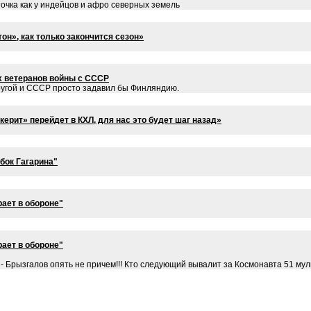
точка как у индейцов и афро северных земель
он», как только закончится сезон»
х ветеранов войны с СССР
ругой и СССР просто задавил бы Финляндию.
ерит» перейдет в КХЛ, для нас это будет шаг назад»
бок Гагарина"
ает в обороне"
ает в обороне"
- Брызгалов опять не причем!!! Кто следующий вывалит за Космонавта 51 му