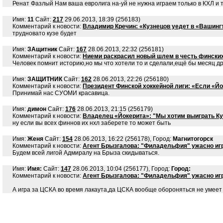
Ренат Фазлый Нам ваша евролига на-уй не нужна играем только в КХЛ и 
Имя:
11
Сайт:
217
29.06.2013, 18:39 (256183)
Комментарий к новости:
Владимир Кречин: «Кузнецов уедет в «Вашингт
трудновато кузе будет
Имя:
ЗАщитник
Сайт:
167
28.06.2013, 22:32 (256181)
Комментарий к новости:
Ниеми раскрасил новый шлем в честь фински
Человек помнит историю,но мы что хотели то и сделали,ещё бы месяц д
Имя:
ЗАЩИТНИК
Сайт:
162
28.06.2013, 22:26 (256180)
Комментарий к новости:
Президент Финской хоккейной лиги: «Если «Йок
Принимай нас СУОМИ красавица.
Имя:
димон
Сайт:
176
28.06.2013, 21:15 (256179)
Комментарий к новости:
Владелец «Йокерита»: "Мы хотим выиграть Ку
ну если вы всех финнов их нхл заберете то может быть
Имя:
Женя
Сайт:
154
28.06.2013, 16:22 (256178), Город:
Магнитогорск
Комментарий к новости:
Агент Брызгалова: "Филадельфия" ужасно игр
Будем всей лигой Адмиралу на Брыза скидываться.
Имя:
Имя:
Сайт:
147
28.06.2013, 10:04 (256177), Город:
Город:
Комментарий к новости:
Агент Брызгалова: "Филадельфия" ужасно игр
А игра за ЦСКА во время лакаута,да ЦСКА вообще обороняться не умеет 