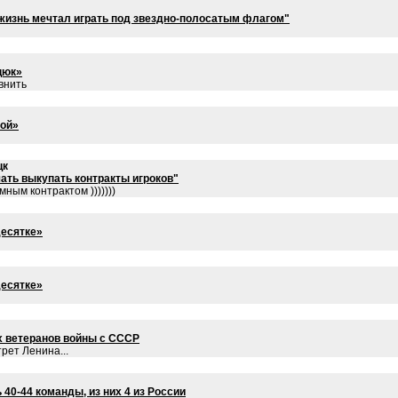
 жизнь мечтал играть под звездно-полосатым флагом"
цюк»
авнить
той»
цк
ть выкупать контракты игроков"
мным контрактом )))))))
десятке»
десятке»
х ветеранов войны с СССР
рет Ленина...
40-44 команды, из них 4 из России