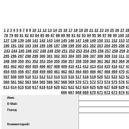
1
2
3
4
5
6
7
8
9
10
11
12
13
14
15
16
17
18
19
20
21
22
23
24
25
26
27
2
78
79
80
81
82
83
84
85
86
87
88
89
90
91
92
93
94
95
96
97
98
99
100
1
137
138
139
140
141
142
143
144
145
146
147
148
149
150
151
152
153
1
190
191
192
193
194
195
196
197
198
199
200
201
202
203
204
205
206
2
243
244
245
246
247
248
249
250
251
252
253
254
255
256
257
258
259
2
295
296
297
298
299
300
301
302
303
304
305
306
307
308
309
310
311
3
348
349
350
351
352
353
354
355
356
357
358
359
360
361
362
363
364
3
401
402
403
404
405
406
407
408
409
410
411
412
413
414
415
416
417
4
454
455
456
457
458
459
460
461
462
463
464
465
466
467
468
469
470
4
507
508
509
510
511
512
513
514
515
516
517
518
519
520
521
522
523
5
560
561
562
563
564
565
566
567
568
569
570
571
572
573
574
575
576
5
613
614
615
616
617
618
619
620
621
622
623
624
625
626
627
628
629
6
666
667
668
669
670
671
672
673
674
6
Имя:
E-Mail:
Город
Комментарий: