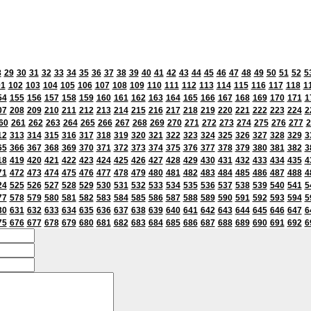
8
29
30
31
32
33
34
35
36
37
38
39
40
41
42
43
44
45
46
47
48
49
50
51
52
5
01
102
103
104
105
106
107
108
109
110
111
112
113
114
115
116
117
118
1
54
155
156
157
158
159
160
161
162
163
164
165
166
167
168
169
170
171
1
07
208
209
210
211
212
213
214
215
216
217
218
219
220
221
222
223
224
2
60
261
262
263
264
265
266
267
268
269
270
271
272
273
274
275
276
277
2
12
313
314
315
316
317
318
319
320
321
322
323
324
325
326
327
328
329
3
65
366
367
368
369
370
371
372
373
374
375
376
377
378
379
380
381
382
3
18
419
420
421
422
423
424
425
426
427
428
429
430
431
432
433
434
435
4
71
472
473
474
475
476
477
478
479
480
481
482
483
484
485
486
487
488
4
24
525
526
527
528
529
530
531
532
533
534
535
536
537
538
539
540
541
5
77
578
579
580
581
582
583
584
585
586
587
588
589
590
591
592
593
594
5
30
631
632
633
634
635
636
637
638
639
640
641
642
643
644
645
646
647
6
75
676
677
678
679
680
681
682
683
684
685
686
687
688
689
690
691
692
6