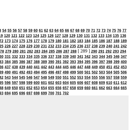
3
54
55
56
57
58
59
60
61
62
63
64
65
66
67
68
69
70
71
72
73
74
75
76
77
19
120
121
122
123
124
125
126
127
128
129
130
131
132
133
134
135
136
72
173
174
175
176
177
178
179
180
181
182
183
184
185
186
187
188
189
25
226
227
228
229
230
231
232
233
234
235
236
237
238
239
240
241
242
[ 289 ]
78
279
280
281
282
283
284
285
286
287
288
290
291
292
293
294
30
331
332
333
334
335
336
337
338
339
340
341
342
343
344
345
346
347
83
384
385
386
387
388
389
390
391
392
393
394
395
396
397
398
399
400
36
437
438
439
440
441
442
443
444
445
446
447
448
449
450
451
452
453
89
490
491
492
493
494
495
496
497
498
499
500
501
502
503
504
505
506
42
543
544
545
546
547
548
549
550
551
552
553
554
555
556
557
558
559
95
596
597
598
599
600
601
602
603
604
605
606
607
608
609
610
611
612
48
649
650
651
652
653
654
655
656
657
658
659
660
661
662
663
664
665
93
694
695
696
697
698
699
700
701
702