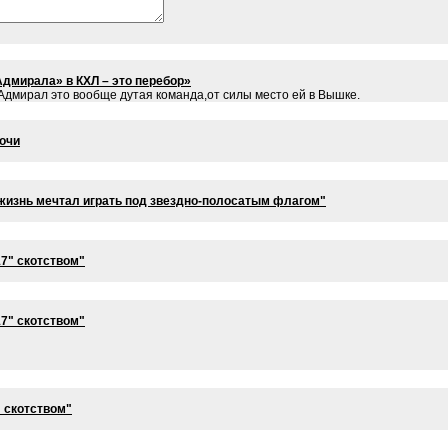
дмирала» в КХЛ – это перебор»
дмирал это вообще дутая команда,от силы место ей в Вышке.
Сочи
 жизнь мечтал играть под звездно-полосатым флагом"
7" скотством"
7" скотством"
 скотством"