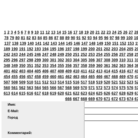
1
2
3
4
5
6
7
8
9
10
11
12
13
14
15
16
17
18
19
20
21
22
23
24
25
26
27
2
78
79
80
81
82
83
84
85
86
87
88
89
90
91
92
93
94
95
96
97
98
99
100
1
137
138
139
140
141
142
143
144
145
146
147
148
149
150
151
152
153
1
189
190
191
192
193
194
195
196
197
198
199
200
201
202
203
204
205
2
242
243
244
245
246
247
248
249
250
251
252
253
254
255
256
257
258
2
295
296
297
298
299
300
301
302
303
304
305
306
307
308
309
310
311
3
348
349
350
351
352
353
354
355
356
357
358
359
360
361
362
363
364
3
401
402
403
404
405
406
407
408
409
410
411
412
413
414
415
416
417
4
454
455
456
457
458
459
460
461
462
463
464
465
466
467
468
469
470
4
507
508
509
510
511
512
513
514
515
516
517
518
519
520
521
522
523
5
560
561
562
563
564
565
566
567
568
569
570
571
572
573
574
575
576
5
613
614
615
616
617
618
619
620
621
622
623
624
625
626
627
628
629
6
666
667
668
669
670
671
672
673
674
6
Имя:
E-Mail:
Город
Комментарий: