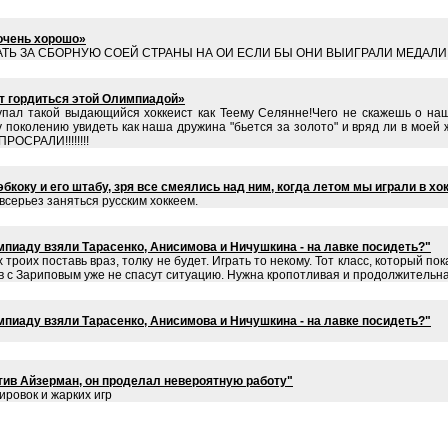
очень хорошо»
АТЬ ЗА СБОРНУЮ СОЕЙ СТРАНЫ НА ОИ ЕСЛИ БЫ ОНИ ВЫИГРАЛИ МЕДАЛИ Т
т гордиться этой Олимпиадой»
пал такой выдающийся хоккеист как Теему Селянне!Чего не скажешь о наш
 поколению увидеть как наша дружина "бьется за золото" и вряд ли в моей 
РОСРАЛИ!!!!!!!!
коку и его штабу, зря все смеялись над ним, когда летом мы играли в хо
 всерьез заняться русским хоккеем.
пиаду взяли Тарасенко, Анисимова и Ничушкина - на лавке посидеть?"
х троих поставь враз, толку не будет. Играть то некому. Тот класс, который
зов с Зариповым уже не спасут ситуацию. Нужна кропотливая и продолжительн
пиаду взяли Тарасенко, Анисимова и Ничушкина - на лавке посидеть?"
ив Айзерман, он проделал невероятную работу"
ровок и жарких игр