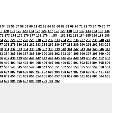
3
54
55
56
57
58
59
60
61
62
63
64
65
66
67
68
69
70
71
72
73
74
75
76
77
19
120
121
122
123
124
125
126
127
128
129
130
131
132
133
134
135
136
[ 180 ]
72
173
174
175
176
177
178
179
181
182
183
184
185
186
187
188
24
225
226
227
228
229
230
231
232
233
234
235
236
237
238
239
240
241
77
278
279
280
281
282
283
284
285
286
287
288
289
290
291
292
293
294
30
331
332
333
334
335
336
337
338
339
340
341
342
343
344
345
346
347
83
384
385
386
387
388
389
390
391
392
393
394
395
396
397
398
399
400
36
437
438
439
440
441
442
443
444
445
446
447
448
449
450
451
452
453
89
490
491
492
493
494
495
496
497
498
499
500
501
502
503
504
505
506
42
543
544
545
546
547
548
549
550
551
552
553
554
555
556
557
558
559
95
596
597
598
599
600
601
602
603
604
605
606
607
608
609
610
611
612
48
649
650
651
652
653
654
655
656
657
658
659
660
661
662
663
664
665
93
694
695
696
697
698
699
700
701
702