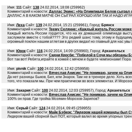
Имя:
111
Сайт:
138
24.02.2014, 18:08 (259962)
Комментарий к новости:
Даллас Экинс: «На Олимпиаде Белов сыграл 
ДАЛЛАС А В КАКОМ МАТЧЕ ОН СЫГРАЛ ХОРОШО ИЛИ ТАК И НАДО ИГР
Имя:
Леха
Сайт:
139
24.02.2014, 15:21 (259961), Город:
Брянск
Комментарий к новости:
Теему Селянне: «Каждый житель России може
Каждый житель России гордится, что на их домашней олимпиаде высту
заслужили вместе с тобой???? Это редкий шанс тому, этому и будущему
огромный поклон нашим атлетам в других видах! но главный для нас увы П
Имя:
Юрок
Сайт:
116
24.02.2014, 14:09 (259960), Город:
Архангельск
Комментарий к новости:
Сидни Кросби: "Победой в Сочи мы обязаны Бэб
Вот так вот! Ребята,играйте в хоккей с мячом и будете чемпионами! Пора
Имя:
pivnik
Сайт:
100
24.02.2014, 12:42 (259958)
Комментарий к новости:
Вячеслав Анисин: "Не понимаю, зачем на Олим
Да нет разницы Быков, Бил, или Знарок. Там не в тренере дело. Хоть все
того, что показали мы. При чем практически во всех элементах. И Моро
Имя:
Закария
Сайт:
100
24.02.2014, 12:03 (259957), Город:
Архангельск
Комментарий к новости:
Вячеслав Анисин: "Не понимаю, зачем на Олим
100% он прав. Где тройка Мозякин-Морозов-Зарипов?
Имя:
Серый
Сайт:
124
24.02.2014, 09:45 (259955)
Комментарий к новости:
Майк Бэбкок: "Лидером нашей команды был Ст
Лидером вашей сборной был ПОТ, который валил во время упорных трени