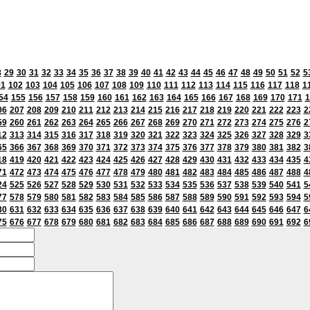
8
29
30
31
32
33
34
35
36
37
38
39
40
41
42
43
44
45
46
47
48
49
50
51
52
5
01
102
103
104
105
106
107
108
109
110
111
112
113
114
115
116
117
118
1
54
155
156
157
158
159
160
161
162
163
164
165
166
167
168
169
170
171
1
06
207
208
209
210
211
212
213
214
215
216
217
218
219
220
221
222
223
2
59
260
261
262
263
264
265
266
267
268
269
270
271
272
273
274
275
276
2
12
313
314
315
316
317
318
319
320
321
322
323
324
325
326
327
328
329
3
65
366
367
368
369
370
371
372
373
374
375
376
377
378
379
380
381
382
3
18
419
420
421
422
423
424
425
426
427
428
429
430
431
432
433
434
435
4
71
472
473
474
475
476
477
478
479
480
481
482
483
484
485
486
487
488
4
24
525
526
527
528
529
530
531
532
533
534
535
536
537
538
539
540
541
5
77
578
579
580
581
582
583
584
585
586
587
588
589
590
591
592
593
594
5
30
631
632
633
634
635
636
637
638
639
640
641
642
643
644
645
646
647
6
75
676
677
678
679
680
681
682
683
684
685
686
687
688
689
690
691
692
6