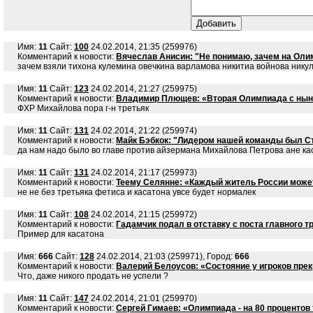
Имя:
11
Сайт:
100
24.02.2014, 21:35 (259976)
Комментарий к новости:
Вячеслав Анисин: "Не понимаю, зачем на Олим
зачем взяли тихона кулемина овечкина варламова никитиа войнова нику
Имя:
11
Сайт:
123
24.02.2014, 21:27 (259975)
Комментарий к новости:
Владимир Плющев: «Вторая Олимпиада с ныне
ФХР Михайлова пора г-н третьяк
Имя:
11
Сайт:
131
24.02.2014, 21:22 (259974)
Комментарий к новости:
Майк Бэбкок: "Лидером нашей команды был Ст
да нам надо было во главе против айзермана Михайлова Петрова ане ка
Имя:
11
Сайт:
131
24.02.2014, 21:17 (259973)
Комментарий к новости:
Теему Селянне: «Каждый житель России може
не не без третьяка фетиса и касатона увсе будет нормалек
Имя:
11
Сайт:
108
24.02.2014, 21:15 (259972)
Комментарий к новости:
Гадамчик подал в отставку с поста главного т
Пример для касатона
Имя:
666
Сайт:
128
24.02.2014, 21:03 (259971), Город:
666
Комментарий к новости:
Валерий Белоусов: «Состояние у игроков пре
Что, даже никого продать не успели ?
Имя:
11
Сайт:
147
24.02.2014, 21:01 (259970)
Комментарий к новости:
Сергей Гимаев: «Олимпиада - на 80 проценто