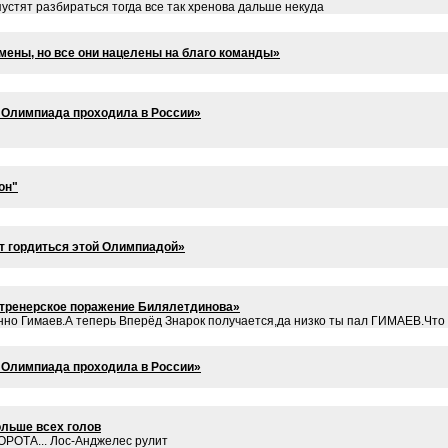
устят разбираться тогда все так хренова дальше некуда
мены, но все они нацелены на благо команды»
о Олимпиада проходила в России»
он"
т гордиться этой Олимпиадой»
в тренерское поражение Билялетдинова»
менно Гимаев.А теперь Вперёд Знарок получается,да низко ты пал ГИМАЕ
о Олимпиада проходила в России»
ольше всех голов
ТА... Лос-Анджелес рулит