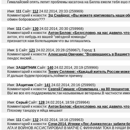
Гималайский опять лепит проблемы касатона на Билла ежели тебя ешо п
Имя:
111
Сайт:
112
24.02.2014, 20:33 (259969)
Комментарий к новости:
Эд Снайдер: «Вы можете критиковать наши об
обмен бобровского???
Имя:
111
Сайт:
130
24.02.2014, 20:30 (259968)
Комментарий к новости:
Антон Белов: «Безусловно, на нас давило, чт
антон, кто нибудь из вашей "звёздной команды"
признается нам болельщикам что вы оплашались
Имя:
1
Сайт:
121
24.02.2014, 20:28 (259967), Город:
1
Комментарий к новости:
Александр Овечкин: "Возвращаюсь в Вашингт
пендос янский...
Имя:
ЗАЩИТНИК
Сайт:
140
24.02.2014, 20:19 (259966)
Комментарий к новости:
Теему Селянне: «Каждый житель России може
И дальше будем просирать,поймити причину.
Имя:
ЗАщитник
Сайт:
141
24.02.2014, 20:16 (259965)
Комментарий к новости:
Сергей Гимаев: «Олимпиада - на 80 проценто
ВЫ же все его поддерживали,так называемые ветераны.В частности и
Имя:
Серый
Сайт:
128
24.02.2014, 18:59 (259964)
Комментарий к новости:
Антон Белов: «Безусловно, на нас давило, чт
Плохому танцору и яйца мешают
Имя:
111
Сайт:
132
24.02.2014, 18:16 (259963)
Комментарий к новости:
Сочи-2014. Игроки «Лос-Анджелеса» забили б
АГА И ВОЙНОВ АССИСТИРОВАЛ В МАТЧЕ С ФИННАМИ ТОКА В НАШИ ВОРО