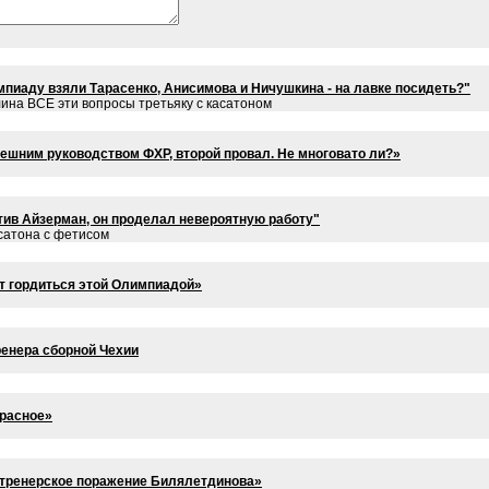
пиаду взяли Тарасенко, Анисимова и Ничушкина - на лавке посидеть?"
лина ВСЕ эти вопросы третьяку с касатоном
шним руководством ФХР, второй провал. Не многовато ли?»
ив Айзерман, он проделал невероятную работу"
сатона с фетисом
т гордиться этой Олимпиадой»
ренера сборной Чехии
красное»
в тренерское поражение Билялетдинова»