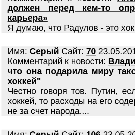
должен перед кем-то оп
карьера»
Я думаю, что Радулов - это хо
Имя:
Серый
Сайт:
70
23.05.201
Комментарий к новости:
Влади
что она подарила миру так
хоккей"
Честно говоря тов. Путин, е
хоккей, то расходы на его соде
не за счет народа....
Имя:
Серый
Сайт:
106
23.05.20