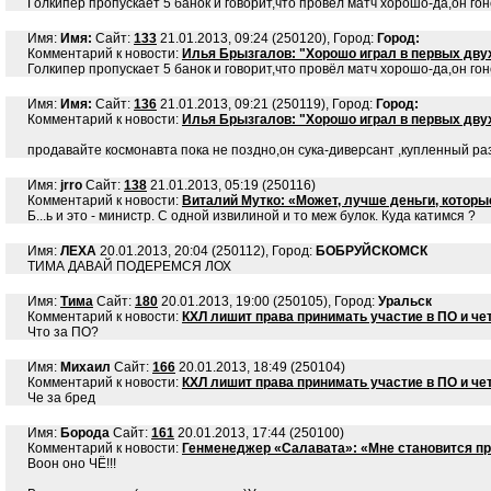
Голкипер пропускает 5 банок и говорит,что провёл матч хорошо-да,он гон
Имя:
Имя:
Сайт:
133
21.01.2013, 09:24 (250120), Город:
Город:
Комментарий к новости:
Илья Брызгалов: "Хорошо играл в первых дву
Голкипер пропускает 5 банок и говорит,что провёл матч хорошо-да,он гон
Имя:
Имя:
Сайт:
136
21.01.2013, 09:21 (250119), Город:
Город:
Комментарий к новости:
Илья Брызгалов: "Хорошо играл в первых дву
продавайте космонавта пока не поздно,он cyкa-диверсант ,купленный ра
Имя:
jrro
Сайт:
138
21.01.2013, 05:19 (250116)
Комментарий к новости:
Виталий Мутко: «Может, лучше деньги, которые
Б...ь и это - министр. С одной извилиной и то меж булок. Куда катимся ?
Имя:
ЛЕХА
20.01.2013, 20:04 (250112), Город:
БОБРУЙСКОМСК
ТИМА ДАВАЙ ПОДЕРЕМСЯ ЛОХ
Имя:
Тима
Сайт:
180
20.01.2013, 19:00 (250105), Город:
Уральск
Комментарий к новости:
КХЛ лишит права принимать участие в ПО и ч
Что за ПО?
Имя:
Михаил
Сайт:
166
20.01.2013, 18:49 (250104)
Комментарий к новости:
КХЛ лишит права принимать участие в ПО и ч
Че за бред
Имя:
Борода
Сайт:
161
20.01.2013, 17:44 (250100)
Комментарий к новости:
Генменеджер «Салавата»: «Мне становится пр
Воон оно ЧЁ!!!