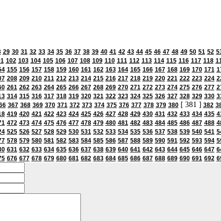
8
29
30
31
32
33
34
35
36
37
38
39
40
41
42
43
44
45
46
47
48
49
50
51
52
5
01
102
103
104
105
106
107
108
109
110
111
112
113
114
115
116
117
118
1
54
155
156
157
158
159
160
161
162
163
164
165
166
167
168
169
170
171
1
07
208
209
210
211
212
213
214
215
216
217
218
219
220
221
222
223
224
2
60
261
262
263
264
265
266
267
268
269
270
271
272
273
274
275
276
277
2
13
314
315
316
317
318
319
320
321
322
323
324
325
326
327
328
329
330
3
[ 381 ]
66
367
368
369
370
371
372
373
374
375
376
377
378
379
380
382
3
18
419
420
421
422
423
424
425
426
427
428
429
430
431
432
433
434
435
4
71
472
473
474
475
476
477
478
479
480
481
482
483
484
485
486
487
488
4
24
525
526
527
528
529
530
531
532
533
534
535
536
537
538
539
540
541
5
77
578
579
580
581
582
583
584
585
586
587
588
589
590
591
592
593
594
5
30
631
632
633
634
635
636
637
638
639
640
641
642
643
644
645
646
647
6
75
676
677
678
679
680
681
682
683
684
685
686
687
688
689
690
691
692
6