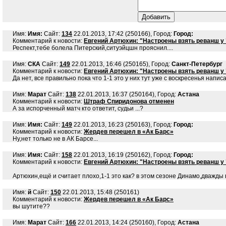
Имя:
Имя:
Сайт:
134
22.01.2013, 17:42 (250166), Город:
Город:
Комментарий к новости:
Евгений Артюхин: "Настроены взять реванш у
Респект,тебе болела Питерский,ситуэйцшн прояснил....
Имя:
СКА
Сайт:
149
22.01.2013, 16:46 (250165), Город:
Санкт-Петербург
Комментарий к новости:
Евгений Артюхин: "Настроены взять реванш у
Да нет, все правильно пока что 1-1 это у них тут уже с воскресенья напи
Имя:
Марат
Сайт:
138
22.01.2013, 16:37 (250164), Город:
Астана
Комментарий к новости:
Штраф Спиридонова отменен
А за испорченный матч кто ответит, судьи ...?
Имя:
Имя:
Сайт:
149
22.01.2013, 16:23 (250163), Город:
Город:
Комментарий к новости:
Жердев перешел в «Ак Барс»
Ну,нет только не в АК Барсе...
Имя:
Имя:
Сайт:
158
22.01.2013, 16:19 (250162), Город:
Город:
Комментарий к новости:
Евгений Артюхин: "Настроены взять реванш у
Артюхин,ещё и считает плохо,1-1 это как? в этом сезоне Динамо,дважды 
Имя:
й
Сайт:
150
22.01.2013, 15:48 (250161)
Комментарий к новости:
Жердев перешел в «Ак Барс»
вы шутите??
Имя:
Марат
Сайт:
166
22.01.2013, 14:24 (250160), Город:
Астана