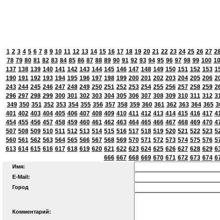
1
2
3
4
5
6
7
8
9
10
11
12
13
14
15
16
17
18
19
20
21
22
23
24
25
26
27
2
78
79
80
81
82
83
84
85
86
87
88
89
90
91
92
93
94
95
96
97
98
99
100
1
137
138
139
140
141
142
143
144
145
146
147
148
149
150
151
152
153
1
190
191
192
193
194
195
196
197
198
199
200
201
202
203
204
205
206
2
243
244
245
246
247
248
249
250
251
252
253
254
255
256
257
258
259
2
296
297
298
299
300
301
302
303
304
305
306
307
308
309
310
311
312
3
349
350
351
352
353
354
355
356
357
358
359
360
361
362
363
364
365
3
401
402
403
404
405
406
407
408
409
410
411
412
413
414
415
416
417
4
454
455
456
457
458
459
460
461
462
463
464
465
466
467
468
469
470
4
507
508
509
510
511
512
513
514
515
516
517
518
519
520
521
522
523
5
560
561
562
563
564
565
566
567
568
569
570
571
572
573
574
575
576
5
613
614
615
616
617
618
619
620
621
622
623
624
625
626
627
628
629
6
666
667
668
669
670
671
672
673
674
6
Имя:
E-Mail:
Город
Комментарий: