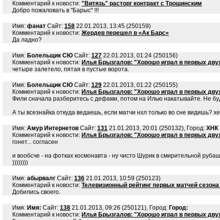
Комментарий к новости:
"Витязь" расторг контракт с Трощинским
Добро пожаловать в "Барыс" !!!
Имя:
фанат
Сайт:
158
22.01.2013, 13:45 (250159)
Комментарий к новости:
Жердев перешел в «Ак Барс»
Да ладно?
Имя:
Болельщик СЮ
Сайт:
127
22.01.2013, 01:24 (250156)
Комментарий к новости:
Илья Брызгалов: "Хорошо играл в первых дву
четыре залетело, пятая в пустые ворота.
Имя:
Болельщик СЮ
Сайт:
129
22.01.2013, 01:22 (250155)
Комментарий к новости:
Илья Брызгалов: "Хорошо играл в первых дву
Фили сначала разберитесь с дефами, потом на Илью накатывайте. Не буд
А ты всезнайка откуда ведаешь, если матчи нхл только во сне видишь? хе
Имя:
Амур Интернетов
Сайт:
131
21.01.2013, 20:01 (250132), Город:
ХНК
Комментарий к новости:
Илья Брызгалов: "Хорошо играл в первых дву
гонет... согласен
и вообсче - на фотках космонавта - ну чисто Шурик в смирительной рубашк
))))))))
Имя:
абырвалг
Сайт:
136
21.01.2013, 10:59 (250123)
Комментарий к новости:
Телевизионный рейтинг первых матчей сезона
Добились своего.
Имя:
Имя:
Сайт:
138
21.01.2013, 09:26 (250121), Город:
Город:
Комментарий к новости:
Илья Брызгалов: "Хорошо играл в первых дву