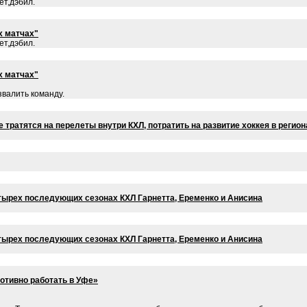
ет,дэбил.
х матчах"
ет,дэбил.
х матчах"
звалить команду.
 тратятся на перелеты внутри КХЛ, потратить на развитие хоккея в регио
етырех последующих сезонах КХЛ Гарнетта, Еременко и Анисина
етырех последующих сезонах КХЛ Гарнетта, Еременко и Анисина
отивно работать в Уфе»