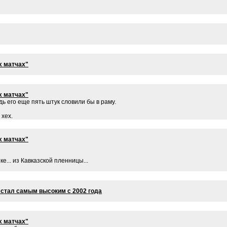
х матчах"
х матчах"
ь его еще пять штук словили бы в раму.
 хех.
х матчах"
е... из Кавказской пленницы...
 стал самым высоким с 2002 года
х матчах"