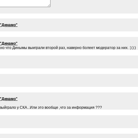
 "Динамо"
 "Динамо"
сано что Динымы выиграли второй раз, наверно болеет модератор за них. :):):)
 "Динамо"
выйграло у СКА...Или это вообще ,что за информация ???