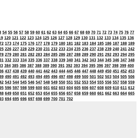
3
54
55
56
57
58
59
60
61
62
63
64
65
66
67
68
69
70
71
72
73
74
75
76
77
19
120
121
122
123
124
125
126
127
128
129
130
131
132
133
134
135
136
72
173
174
175
176
177
178
179
180
181
182
183
184
185
186
187
188
189
25
226
227
228
229
230
231
232
233
234
235
236
237
238
239
240
241
242
78
279
280
281
282
283
284
285
286
287
288
289
290
291
292
293
294
295
31
332
333
334
335
336
337
338
339
340
341
342
343
344
345
346
347
348
83
384
385
386
387
388
389
390
391
392
393
394
395
396
397
398
399
400
36
437
438
439
440
441
442
443
444
445
446
447
448
449
450
451
452
453
89
490
491
492
493
494
495
496
497
498
499
500
501
502
503
504
505
506
42
543
544
545
546
547
548
549
550
551
552
553
554
555
556
557
558
559
95
596
597
598
599
600
601
602
603
604
605
606
607
608
609
610
611
612
48
649
650
651
652
653
654
655
656
657
658
659
660
661
662
663
664
665
93
694
695
696
697
698
699
700
701
702