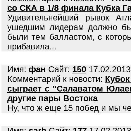
со СКА в 1/8 финала Кубка Г
Удивительнейший рывок Ат
ушедшим лидерам должно быт
были тем балластом, с которы
прибавила...
Имя:
фан
Сайт:
150
17.02.2013
Комментарий к новости:
Кубок
сыграет с "Салаватом Юлае
другие пары Востока
Ну, что ж еще 15 побед и мы ч
Имя:
sarh
Сайт:
177
17.02.2013