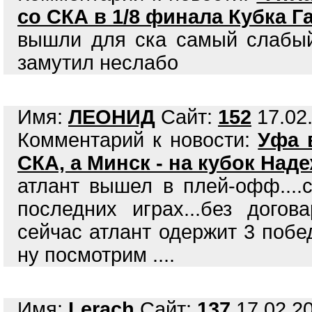
со СКА в 1/8 финала Кубка Г
вышли для ска самый слабый
замутил неслабо
Имя:
ЛЕОНИД
Сайт:
152
17.02.
Комментарий к новости:
Уфа 
СКА, а Минск - на кубок Над
атлант вышел в плей-офф...
последних играх...без дого
сейчас атлант одержит 3 побе
ну посмотрим ....
Имя:
Lerach
Сайт:
137
17.02.20