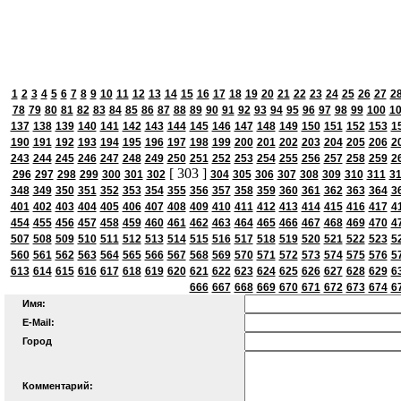
1
2
3
4
5
6
7
8
9
10
11
12
13
14
15
16
17
18
19
20
21
22
23
24
25
26
27
2
78
79
80
81
82
83
84
85
86
87
88
89
90
91
92
93
94
95
96
97
98
99
100
1
137
138
139
140
141
142
143
144
145
146
147
148
149
150
151
152
153
1
190
191
192
193
194
195
196
197
198
199
200
201
202
203
204
205
206
2
243
244
245
246
247
248
249
250
251
252
253
254
255
256
257
258
259
2
[ 303 ]
296
297
298
299
300
301
302
304
305
306
307
308
309
310
311
3
348
349
350
351
352
353
354
355
356
357
358
359
360
361
362
363
364
3
401
402
403
404
405
406
407
408
409
410
411
412
413
414
415
416
417
4
454
455
456
457
458
459
460
461
462
463
464
465
466
467
468
469
470
4
507
508
509
510
511
512
513
514
515
516
517
518
519
520
521
522
523
5
560
561
562
563
564
565
566
567
568
569
570
571
572
573
574
575
576
5
613
614
615
616
617
618
619
620
621
622
623
624
625
626
627
628
629
6
666
667
668
669
670
671
672
673
674
6
Имя:
E-Mail:
Город
Комментарий: