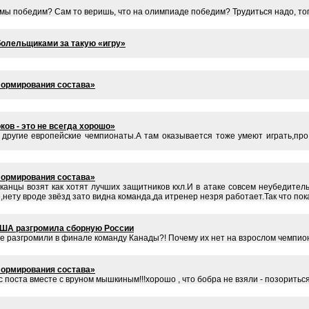
и мы победим? Сам то веришь, что на олимпиаде победим? Трудиться надо, тог
болельщиками за такую «игру»
формирования состава»
ов - это не всегда хорошо»
им другие европейские чемпионаты.А там оказывается тоже умеют играть,п
формирования состава»
иканцы возят как хотят лучших защитников кхл.И в атаке совсем неубедит
нету вроде звёзд зато видна команда,да итренер незря работает.Так что пок
США разгромила сборную России
ые разгромили в финале команду Канады?! Почему их нет на взрослом чемпио
формирования состава»
 поста вместе с вруном мышкиным!!!хорошо , что бобра не взяли - позориться