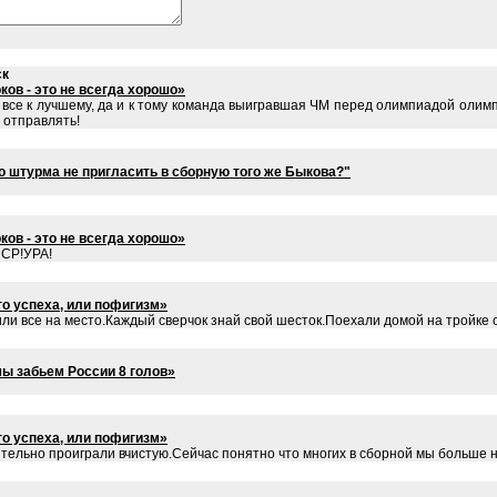
ск
ов - это не всегда хорошо»
ся все к лучшему, да и к тому команда выигравшая ЧМ перед олимпиадой олим
 отправлять!
о штурма не пригласить в сборную того же Быкова?"
ов - это не всегда хорошо»
ССР!УРА!
о успеха, или пофигизм»
или все на место.Каждый сверчок знай свой шесток.Поехали домой на тройке 
мы забьем России 8 голов»
о успеха, или пофигизм»
тельно проиграли вчистую.Сейчас понятно что многих в сборной мы больше н