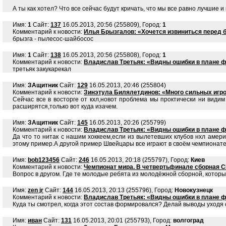
А ты как хотел? Что все сейчас будут кричать, что мы все равно лучшие 
Имя:
1
Сайт:
137
16.05.2013, 20:56 (255809), Город:
1
Комментарий к новости:
Илья Брызгалов: «Хочется извиниться перед 
брызга - пылесос-шайбосос
Имя:
1
Сайт:
138
16.05.2013, 20:56 (255808), Город:
1
Комментарий к новости:
Владислав Третьяк: «Видны ошибки в плане 
третьяк закукарекал
Имя:
ЗАщитник
Сайт:
129
16.05.2013, 20:46 (255804)
Комментарий к новости:
Зинэтула Билялетдинов: «Много сильных игрок
Сейчас все в восторге от кхл,новот проблема мы проктически ни вид
расширятся,только вот куда изачем.
Имя:
ЗАщитник
Сайт:
145
16.05.2013, 20:26 (255799)
Комментарий к новости:
Владислав Третьяк: «Видны ошибки в плане 
Да что то нитак с нашим хоккеем,если из вылетевших клубов нхл амер
этому пример.А другой пример Швейцары все играют в своём чемпионате,
Имя:
bob123456
Сайт:
246
16.05.2013, 20:18 (255797), Город:
Киев
Комментарий к новости:
Чемпионат мира. В четвертьфинале сборная 
Вопрос в другом. Где те молодые ребята из молодёжной сборной, котор
Имя:
zen jr
Сайт:
144
16.05.2013, 20:13 (255796), Город:
Новокузнецк
Комментарий к новости:
Владислав Третьяк: «Видны ошибки в плане 
Куда ты смотрел, когда этот состав формировался? Делай выводы уходя с
Имя:
иван
Сайт:
131
16.05.2013, 20:01 (255793), Город:
волгоград