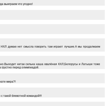
да выиграем что угодно!
ро НХЛ думаю нет смысла говорить там играют лучшие.А мы продалжаем
ельно.Выходит нитак сильна наша хвалёная КХЛ,Белорусы и Латыши тоже
а грустно перед олимпиадой.
нате мира?!
 с такой блевотной командой!!!