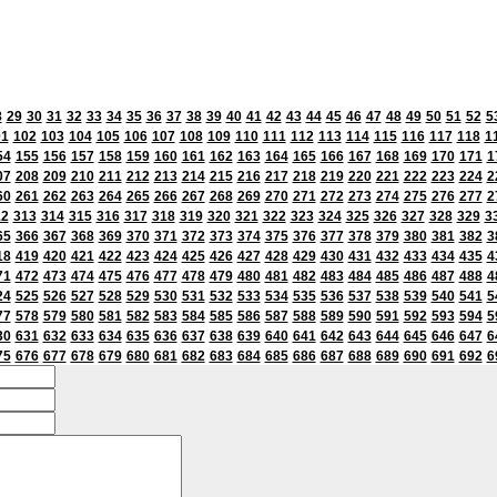
8
29
30
31
32
33
34
35
36
37
38
39
40
41
42
43
44
45
46
47
48
49
50
51
52
5
01
102
103
104
105
106
107
108
109
110
111
112
113
114
115
116
117
118
1
54
155
156
157
158
159
160
161
162
163
164
165
166
167
168
169
170
171
1
07
208
209
210
211
212
213
214
215
216
217
218
219
220
221
222
223
224
2
60
261
262
263
264
265
266
267
268
269
270
271
272
273
274
275
276
277
2
12
313
314
315
316
317
318
319
320
321
322
323
324
325
326
327
328
329
3
65
366
367
368
369
370
371
372
373
374
375
376
377
378
379
380
381
382
3
18
419
420
421
422
423
424
425
426
427
428
429
430
431
432
433
434
435
4
71
472
473
474
475
476
477
478
479
480
481
482
483
484
485
486
487
488
4
24
525
526
527
528
529
530
531
532
533
534
535
536
537
538
539
540
541
5
77
578
579
580
581
582
583
584
585
586
587
588
589
590
591
592
593
594
5
30
631
632
633
634
635
636
637
638
639
640
641
642
643
644
645
646
647
6
75
676
677
678
679
680
681
682
683
684
685
686
687
688
689
690
691
692
6