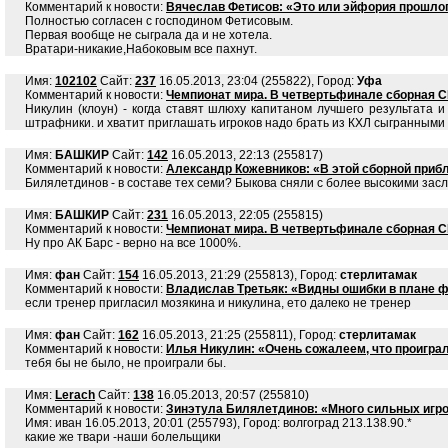
Комментарий к новости:
Вячеслав Фетисов: «Это или эйфория прошлог
Полностью согласен с господином Фетисовым.
Первая вообще не сыграла да и не хотела.
Вратари-никакие,Набоковым все пахнут.
Имя:
102102
Сайт:
237
16.05.2013, 23:04 (255822), Город:
Уфа
Комментарий к новости:
Чемпионат мира. В четвертьфинале сборная 
Никулин (клоун) - когда ставят шлюху капитаном лучшего результата
штрафники. и хватит приглашать игроков надо брать из КХЛ сыгранными
Имя:
БАШКИР
Сайт:
142
16.05.2013, 22:13 (255817)
Комментарий к новости:
Александр Кожевников: «В этой сборной приб
Билялетдинов - в составе тех семи? Быкова сняли с более высокими засл
Имя:
БАШКИР
Сайт:
231
16.05.2013, 22:05 (255815)
Комментарий к новости:
Чемпионат мира. В четвертьфинале сборная 
Ну про АК Барс - верно на все 1000%.
Имя:
фан
Сайт:
154
16.05.2013, 21:29 (255813), Город:
стерлитамак
Комментарий к новости:
Владислав Третьяк: «Видны ошибки в плане 
если тренер пригласил мозякина и никулина, ето далеко не тренер
Имя:
фан
Сайт:
162
16.05.2013, 21:25 (255811), Город:
стерлитамак
Комментарий к новости:
Илья Никулин: «Очень сожалеем, что проиграл
тебя бы не было, не проиграли бы.
Имя:
Lerach
Сайт:
138
16.05.2013, 20:57 (255810)
Комментарий к новости:
Зинэтула Билялетдинов: «Много сильных игрок
Имя: иван 16.05.2013, 20:01 (255793), Город: волгоград 213.138.90.*
какие же твари -наши болельщики