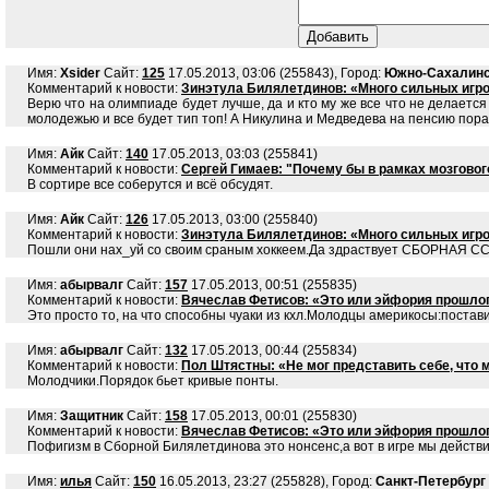
Имя:
Xsider
Сайт:
125
17.05.2013, 03:06 (255843), Город:
Южно-Сахалин
Комментарий к новости:
Зинэтула Билялетдинов: «Много сильных игрок
Верю что на олимпиаде будет лучше, да и кто му же все что не делает
молодежью и все будет тип топ! А Никулина и Медведева на пенсию пора
Имя:
Айк
Сайт:
140
17.05.2013, 03:03 (255841)
Комментарий к новости:
Сергей Гимаев: "Почему бы в рамках мозговог
В сортире все соберутся и всё обсудят.
Имя:
Айк
Сайт:
126
17.05.2013, 03:00 (255840)
Комментарий к новости:
Зинэтула Билялетдинов: «Много сильных игрок
Пошли они нах_уй со своим сраным хоккеем.Да здраствует СБОРНАЯ С
Имя:
абырвалг
Сайт:
157
17.05.2013, 00:51 (255835)
Комментарий к новости:
Вячеслав Фетисов: «Это или эйфория прошлог
Это просто то, на что способны чуаки из кхл.Молодцы америкосы:постав
Имя:
абырвалг
Сайт:
132
17.05.2013, 00:44 (255834)
Комментарий к новости:
Пол Штястны: «Не мог представить себе, что 
Молодчики.Порядок бьет кривые понты.
Имя:
Защитник
Сайт:
158
17.05.2013, 00:01 (255830)
Комментарий к новости:
Вячеслав Фетисов: «Это или эйфория прошлог
Пофигизм в Сборной Билялетдинова это нонсенс,а вот в игре мы действи
Имя:
илья
Сайт:
150
16.05.2013, 23:27 (255828), Город:
Санкт-Петербург