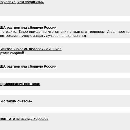
о успеха, или пофигизм»
США разгромила сборную России
 и не ждите. Такое ощущение что он спит с главным тренером. Играя прот
 пятерками. лучшую защиту лучшее нападение и т.д.
лизительно семь человек - лишние»
угами сборной...
США разгромила сборную России
формирования состава»
и с таким счетом»
ов - это не всегда хорошо»