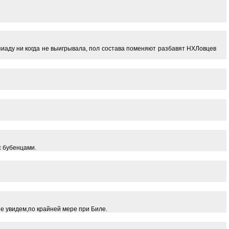
пиаду ни когда не выигрывала, пол состава поменяют разбавят НХЛовцев
с бубенцами.
е увидем,по крайней мере при Биле.