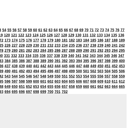
3
54
55
56
57
58
59
60
61
62
63
64
65
66
67
68
69
70
71
72
73
74
75
76
77
19
120
121
122
123
124
125
126
127
128
129
130
131
132
133
134
135
136
72
173
174
175
176
177
178
179
180
181
182
183
184
185
186
187
188
189
25
226
227
228
229
230
231
232
233
234
235
236
237
238
239
240
241
242
78
279
280
281
282
283
284
285
286
287
288
289
290
291
292
293
294
295
30
331
332
333
334
335
336
337
338
339
340
341
342
343
344
345
346
347
83
384
385
386
387
388
389
390
391
392
393
394
395
396
397
398
399
400
36
437
438
439
440
441
442
443
444
445
446
447
448
449
450
451
452
453
89
490
491
492
493
494
495
496
497
498
499
500
501
502
503
504
505
506
42
543
544
545
546
547
548
549
550
551
552
553
554
555
556
557
558
559
95
596
597
598
599
600
601
602
603
604
605
606
607
608
609
610
611
612
48
649
650
651
652
653
654
655
656
657
658
659
660
661
662
663
664
665
93
694
695
696
697
698
699
700
701
702