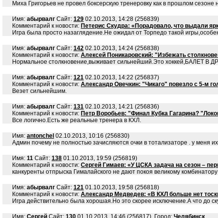
Миха Григорьев не провел боксерскую тренеровку как в прошлом сезон
Имя:
абырвалг
Сайт:
129
02.10.2013, 14:28 (256839)
Комментарий к новости:
Петерис Скудра: «Порадовало, что выдали ярк
Игра была просто назаглядение.Не ожидал от Торпедо такой игры,особен
Имя:
абырвалг
Сайт:
142
02.10.2013, 14:24 (256838)
Комментарий к новости:
Алексей Поникаровский: "Избежать столкнове
Нормальное столкновение,выживает сильнейший.Это хоккей,БАЛЕТ В 
Имя:
абырвалг
Сайт:
121
02.10.2013, 14:22 (256837)
Комментарий к новости:
Александр Овечкин: "Чикаго" повезло с 5-м г
Везет сильнейшим.
Имя:
абырвалг
Сайт:
131
02.10.2013, 14:21 (256836)
Комментарий к новости:
Петр Воробьев: "Финал Кубка Гагарина? "Локо
Все логично.Есть же реальные тренера в КХЛ.
Имя:
antonchel
02.10.2013, 10:16 (256830)
Админ почему не полностью зачисляются очки в тотализаторе . у меня их 
Имя:
11
Сайт:
138
01.10.2013, 19:59 (256819)
Комментарий к новости:
Сергей Гимаев: «У ЦСКА задача на сезон – пе
канкуренты отпрыска Гималайского не дают покоя великому комбинатору
Имя:
абырвалг
Сайт:
121
01.10.2013, 19:58 (256818)
Комментарий к новости:
Александр Медведев: «В КХЛ больше нет тоск
Игра действительно была хорошая.Но это скорее исключение.А что до с
Имя:
Сергей
Сайт:
130
01.10.2013, 14:46 (256817), Город:
Челябинск