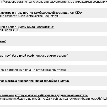
е на Макарове сека но гол красаву впиндюурил жирным зажравшимся сосиска
ую игру в атаке против такой хорошей команды, как СКА»
но скорости были космические.Ведь могут...
ния с Ковальчуком было невозможно"
ДРУГОМ МЕСТЕ.
олом"
мотиву" бы в плей-офф попасть в этом сезоне"
за 1 октября 46 а не 33. в остальные дни так же
рвое место, а они подписывают людей без клуба»
и зеленой, которую можно наблюдать в других чемпионатах»
кучных игр их будет еще в избытке.Да и сейчас транслируют,фактически,ЛУЧ