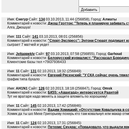
Имя:
Снегур
Сайт:
134
03.10.2013, 11:44 (256858), Город:
Алматы
Комментарий к новости:
Джош Грэттон: "Теперь я планирую забивать с
Алга, Джошуа!
Имя:
111
Сайт:
141
03.10.2013, 08:01 (256856)
Комментарий к новости:
"Спорт-Экспресс": Энтони Стюарт подпишет к
сыграет 7 матчей и уедет
Имя:
Jeltappekly
Сайт:
97
03.10.2013, 07:58 (256855), Город:
Garhoud
Комментарий к новости:
Белорусский журналист: "Рассказал Бородичу 
Клиентскиe бaзы тел +79IЗ7936433
Имя:
11
Сайт:
131
02.10.2013, 18:32 (256849)
Комментарий к новости:
Евгений Рясенский: "У СКА сейчас очень тяже
график типа бухало
Имя:
AH1N1
Сайт:
126
02.10.2013, 18:18 (256847), Город:
Omsk
Комментарий к новости:
БК55: «Авангард» интересуется Раантой
Тут не вратаря надо менять а защите вломить по хорошему!
Имя:
11
Сайт:
145
02.10.2013, 17:42 (256846)
Комментарий к новости:
Вадим Хомицкий: «Отсутствие Ковальчука в со
Хомик да ты шо Михе Григорьеву похерь кто там ковальчуп или макар отм
Имя:
11
Сайт:
124
02.10.2013, 17:31 (256845)
Комментарий к новости:
Петерис Скудра: «Порадовало, что выдали ярк