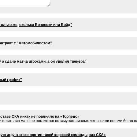
только же, сколько Боченски или Бойд"
онтракт с "Автомобилистом"
о сдаче матча игроками, а он уволил тренера"
лый график"
ставе СКА никак не повлияло на «Торпедо»
ителить так мало не покажется потаму как с малых лет своими ногами бегал н
ую игру в атаке против такой хорошей команды, как СКА»