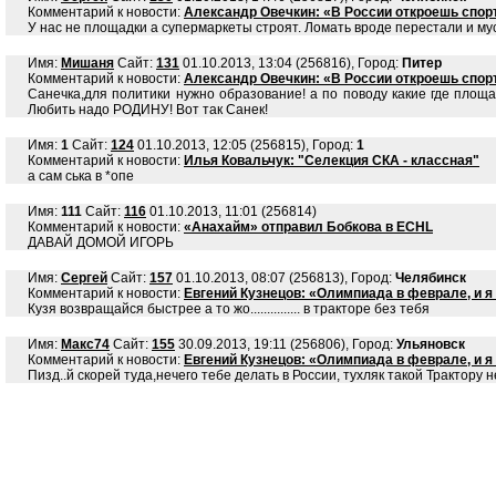
Комментарий к новости:
Александр Овечкин: «В России откроешь спор
У нас не площадки а супермаркеты строят. Ломать вроде перестали и мус
Имя:
Мишаня
Сайт:
131
01.10.2013, 13:04 (256816), Город:
Питер
Комментарий к новости:
Александр Овечкин: «В России откроешь спор
Санечка,для политики нужно образование! а по поводу какие где площа
Любить надо РОДИНУ! Вот так Санек!
Имя:
1
Сайт:
124
01.10.2013, 12:05 (256815), Город:
1
Комментарий к новости:
Илья Ковальчук: "Селекция СКА - классная"
а сам ська в *опе
Имя:
111
Сайт:
116
01.10.2013, 11:01 (256814)
Комментарий к новости:
«Анахайм» отправил Бобкова в ECHL
ДАВАЙ ДОМОЙ ИГОРЬ
Имя:
Сергей
Сайт:
157
01.10.2013, 08:07 (256813), Город:
Челябинск
Комментарий к новости:
Евгений Кузнецов: «Олимпиада в феврале, и 
Кузя возвращайся быстрее а то жо............... в тракторе без тебя
Имя:
Макс74
Сайт:
155
30.09.2013, 19:11 (256806), Город:
Ульяновск
Комментарий к новости:
Евгений Кузнецов: «Олимпиада в феврале, и 
Пизд..й скорей туда,нечего тебе делать в России, тухляк такой Трактору не