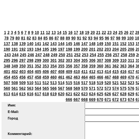
1
2
3
4
5
6
7
8
9
10
11
12
13
14
15
16
17
18
19
20
21
22
23
24
25
26
27
2
78
79
80
81
82
83
84
85
86
87
88
89
90
91
92
93
94
95
96
97
98
99
100
1
137
138
139
140
141
142
143
144
145
146
147
148
149
150
151
152
153
1
190
191
192
193
194
195
196
197
198
199
200
201
202
203
204
205
206
2
243
244
245
246
247
248
249
250
251
252
253
254
255
256
257
258
259
2
295
296
297
298
299
300
301
302
303
304
305
306
307
308
309
310
311
3
348
349
350
351
352
353
354
355
356
357
358
359
360
361
362
363
364
3
401
402
403
404
405
406
407
408
409
410
411
412
413
414
415
416
417
4
454
455
456
457
458
459
460
461
462
463
464
465
466
467
468
469
470
4
507
508
509
510
511
512
513
514
515
516
517
518
519
520
521
522
523
5
560
561
562
563
564
565
566
567
568
569
570
571
572
573
574
575
576
5
613
614
615
616
617
618
619
620
621
622
623
624
625
626
627
628
629
6
666
667
668
669
670
671
672
673
674
6
Имя:
E-Mail:
Город
Комментарий: