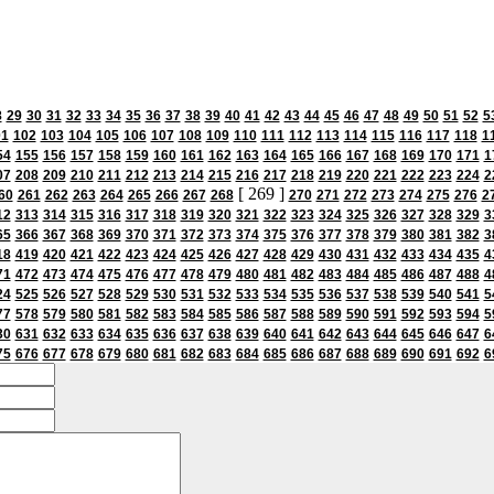
8
29
30
31
32
33
34
35
36
37
38
39
40
41
42
43
44
45
46
47
48
49
50
51
52
5
01
102
103
104
105
106
107
108
109
110
111
112
113
114
115
116
117
118
1
54
155
156
157
158
159
160
161
162
163
164
165
166
167
168
169
170
171
1
07
208
209
210
211
212
213
214
215
216
217
218
219
220
221
222
223
224
2
[ 269 ]
60
261
262
263
264
265
266
267
268
270
271
272
273
274
275
276
2
12
313
314
315
316
317
318
319
320
321
322
323
324
325
326
327
328
329
3
65
366
367
368
369
370
371
372
373
374
375
376
377
378
379
380
381
382
3
18
419
420
421
422
423
424
425
426
427
428
429
430
431
432
433
434
435
4
71
472
473
474
475
476
477
478
479
480
481
482
483
484
485
486
487
488
4
24
525
526
527
528
529
530
531
532
533
534
535
536
537
538
539
540
541
5
77
578
579
580
581
582
583
584
585
586
587
588
589
590
591
592
593
594
5
30
631
632
633
634
635
636
637
638
639
640
641
642
643
644
645
646
647
6
75
676
677
678
679
680
681
682
683
684
685
686
687
688
689
690
691
692
6