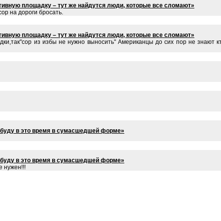
тивную площадку – тут же найдутся люди, которые все сломают»
ор на дороги бросать.
тивную площадку – тут же найдутся люди, которые все сломают»
дки,так"сор из избы не нужно выносить" Американцы до сих пор не знают кт
я буду в это время в сумасшедшей форме»
я буду в это время в сумасшедшей форме»
 нужен!!!