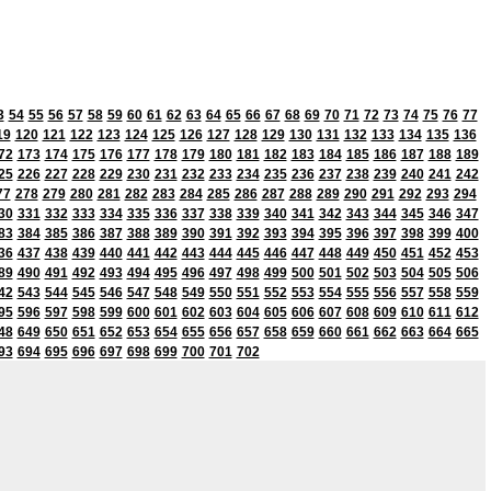
3
54
55
56
57
58
59
60
61
62
63
64
65
66
67
68
69
70
71
72
73
74
75
76
77
19
120
121
122
123
124
125
126
127
128
129
130
131
132
133
134
135
136
72
173
174
175
176
177
178
179
180
181
182
183
184
185
186
187
188
189
25
226
227
228
229
230
231
232
233
234
235
236
237
238
239
240
241
242
77
278
279
280
281
282
283
284
285
286
287
288
289
290
291
292
293
294
30
331
332
333
334
335
336
337
338
339
340
341
342
343
344
345
346
347
83
384
385
386
387
388
389
390
391
392
393
394
395
396
397
398
399
400
36
437
438
439
440
441
442
443
444
445
446
447
448
449
450
451
452
453
89
490
491
492
493
494
495
496
497
498
499
500
501
502
503
504
505
506
42
543
544
545
546
547
548
549
550
551
552
553
554
555
556
557
558
559
95
596
597
598
599
600
601
602
603
604
605
606
607
608
609
610
611
612
48
649
650
651
652
653
654
655
656
657
658
659
660
661
662
663
664
665
93
694
695
696
697
698
699
700
701
702