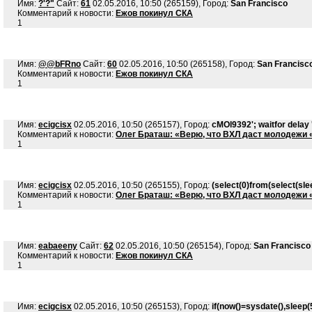
Имя:
?'?"
Сайт:
61
02.05.2016, 10:50 (265159), Город:
San Francisco
Комментарий к новости:
Ежов покинул СКА
1
Имя:
@@bFRno
Сайт:
60
02.05.2016, 10:50 (265158), Город:
San Francisc
Комментарий к новости:
Ежов покинул СКА
1
Имя:
ecigcisx
02.05.2016, 10:50 (265157), Город:
cMOl9392'; waitfor delay '
Комментарий к новости:
Олег Браташ: «Верю, что ВХЛ даст молодежи 
1
Имя:
ecigcisx
02.05.2016, 10:50 (265155), Город:
(select(0)from(select(slee
Комментарий к новости:
Олег Браташ: «Верю, что ВХЛ даст молодежи 
1
Имя:
eabaeeny
Сайт:
62
02.05.2016, 10:50 (265154), Город:
San Francisco
Комментарий к новости:
Ежов покинул СКА
1
Имя:
ecigcisx
02.05.2016, 10:50 (265153), Город:
if(now()=sysdate(),sleep(5