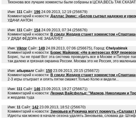
Тихонова все лучшие хоккеисты были собраны в ЦСКА,ВЕСЬ ТАК СКАЗ
Имя:
111
Сайт:
196
24.09.2013, 12:19 (256679)
Комментарий к новости:
Даллас Экинс: «Белов сыграл надежно и увер
УДАЧИ АНТОН
Имя:
111
Сайт:
154
24.09.2013, 07:34 (256676)
Комментарий к новости:
В среду Жердев станет хоккеистом «Спартака
У ДЯДИ ФЁДОРА НЕ ЗАБАЛУЕТ
Имя:
Viktor
Сайт:
149
24.09.2013, 07:06 (256675), Город:
Chelyabinsk
Комментарий к новости:
Борис Майоров: «Не в интересах ФХР перевози
Борис, ты не прав! Вот эта система проводить все в Москве и Питере п
так далеко и грязная окраина России. Москва это не Россия, это маленька
Имя:
абырвалг
Сайт:
150
23.09.2013, 20:15 (256672)
Комментарий к новости:
В среду Жердев станет хоккеистом «Спартака
2-3 игры отыграет и опять пятки смажет.Только Колю и видели...
Имя:
111
Сайт:
146
23.09.2013, 19:27 (256671)
Комментарий к новости:
Леонид Вайсфельд: "Марков, Николишин и Тро
и жердева туда
Имя:
11
Сайт:
142
23.09.2013, 18:52 (256670)
Комментарий к новости:
Зиновьев и Ружичка могут покинуть «Салават
Идиоты как можно в начале сезона удалять Зиновьева, словака да- Шти