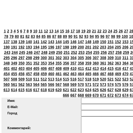
1
2
3
4
5
6
7
8
9
10
11
12
13
14
15
16
17
18
19
20
21
22
23
24
25
26
27
2
78
79
80
81
82
83
84
85
86
87
88
89
90
91
92
93
94
95
96
97
98
99
100
1
137
138
139
140
141
142
143
144
145
146
147
148
149
150
151
152
153
1
190
191
192
193
194
195
196
197
198
199
200
201
202
203
204
205
206
2
243
244
245
246
247
248
249
250
251
252
253
254
255
256
257
258
259
2
295
296
297
298
299
300
301
302
303
304
305
306
307
308
309
310
311
3
348
349
350
351
352
353
354
355
356
357
358
359
360
361
362
363
364
3
401
402
403
404
405
406
407
408
409
410
411
412
413
414
415
416
417
4
454
455
456
457
458
459
460
461
462
463
464
465
466
467
468
469
470
4
507
508
509
510
511
512
513
514
515
516
517
518
519
520
521
522
523
5
560
561
562
563
564
565
566
567
568
569
570
571
572
573
574
575
576
5
613
614
615
616
617
618
619
620
621
622
623
624
625
626
627
628
629
6
666
667
668
669
670
671
672
673
674
6
Имя:
E-Mail:
Город
Комментарий: