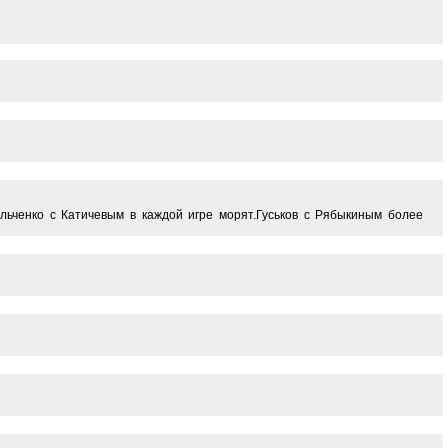
ильченко с Катичевым в каждой игре морят.Гуськов с Рябыкиным более