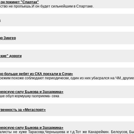
 он покинет "Спартак"
ство не пропьешь.И он будет сильнейшим в Спартаке.
а
р Зингер
кие" дороги
но больше ребят из СКА поехали в Сочи»
й режим похоже соблюдают периодически, один из них убасрался на ЧМ, другие
енерскую силу Быкова и Захаркина»
е обул кормушку газприема- сека
твенность за «Мегаспорт»
енерскую силу Быкова и Захаркина»
алисты не хуже Тарасова,Чернышева и т.д.Тот же Канарейкин. Белоусов, Бы