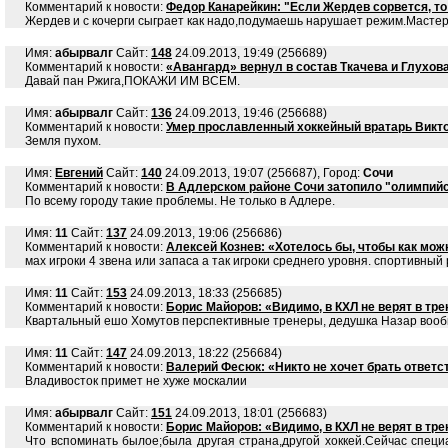
Комментарий к новости:
Федор Канарейкин: "Если Жердев сорвется, то
Жердев и с кочерги сыграет как надо,подумаешь нарушает режим.Мастер
Имя:
абырвалг
Сайт:
148
24.09.2013, 19:49 (256689)
Комментарий к новости:
«Авангард» вернул в состав Ткачева и Глухов
Давай пан Ржига,ПОКАЖИ ИМ ВСЕМ.
Имя:
абырвалг
Сайт:
136
24.09.2013, 19:46 (256688)
Комментарий к новости:
Умер прославленный хоккейный вратарь Викто
Земля пухом.
Имя:
Евгений
Сайт:
140
24.09.2013, 19:07 (256687), Город:
Сочи
Комментарий к новости:
В Адлерском районе Сочи затопило "олимпийс
По всему городу такие проблемы. Не только в Адлере.
Имя:
11
Сайт:
137
24.09.2013, 19:06 (256686)
Комментарий к новости:
Алексей Кознев: «Хотелось бы, чтобы как мож
мах игроки 4 звена или запаса а так игроки среднего уровня. спортивны
Имя:
11
Сайт:
153
24.09.2013, 18:33 (256685)
Комментарий к новости:
Борис Майоров: «Видимо, в КХЛ не верят в тр
Квартальный ешо Хомутов перспективные тренеры, дедушка Назар вообш
Имя:
11
Сайт:
147
24.09.2013, 18:22 (256684)
Комментарий к новости:
Валерий Фесюк: «Никто не хочет брать ответс
Владивосток примет не хуже москалии
Имя:
абырвалг
Сайт:
151
24.09.2013, 18:01 (256683)
Комментарий к новости:
Борис Майоров: «Видимо, в КХЛ не верят в тр
Что вспоминать былое;была другая страна,другой хоккей.Сейчас специ