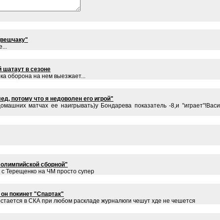
двешчаку"
...
й шатаут в сезоне
ка оборона на нем выезжает...
д, потому что я недоволен его игрой"
домашних матчах ее наигрывать)у Бондарева показатель -8,и "играет"!Вас
в олимпийской сборной"
 с Терещенко на ЧМ просто супер
 он покинет "Спартак"
остается в СКА при любом раскладе журналюги чешут хде не чешется