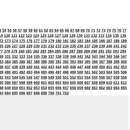
3
54
55
56
57
58
59
60
61
62
63
64
65
66
67
68
69
70
71
72
73
74
75
76
77
19
120
121
122
123
124
125
126
127
128
129
130
131
132
133
134
135
136
72
173
174
175
176
177
178
179
180
181
182
183
184
185
186
187
188
189
25
226
227
228
229
230
231
232
233
234
235
236
237
238
239
240
241
242
77
278
279
280
281
282
283
284
285
286
287
288
289
290
291
292
293
294
30
331
332
333
334
335
336
337
338
339
340
341
342
343
344
345
346
347
83
384
385
386
387
388
389
390
391
392
393
394
395
396
397
398
399
400
36
437
438
439
440
441
442
443
444
445
446
447
448
449
450
451
452
453
89
490
491
492
493
494
495
496
497
498
499
500
501
502
503
504
505
506
42
543
544
545
546
547
548
549
550
551
552
553
554
555
556
557
558
559
95
596
597
598
599
600
601
602
603
604
605
606
607
608
609
610
611
612
48
649
650
651
652
653
654
655
656
657
658
659
660
661
662
663
664
665
93
694
695
696
697
698
699
700
701
702