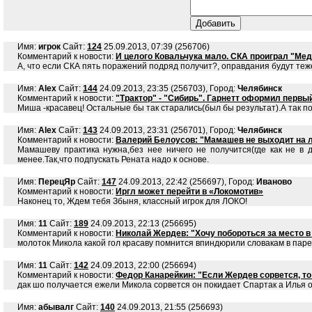
Имя:
игрок
Сайт:
124
25.09.2013, 07:39 (256706)
Комментарий к новости:
И целого Ковальчука мало. СКА проиграл "Ме
А, что если СКА пять поражений подряд получит?, оправдания будут теже
Имя:
Alex
Сайт:
144
24.09.2013, 23:35 (256703), Город:
Челябинск
Комментарий к новости:
"Трактор" - "Сибирь". Гарнетт оформил первы
Миша -красавец! Остальные бы так старались(был бы результат).А так по
Имя:
Alex
Сайт:
143
24.09.2013, 23:31 (256701), Город:
Челябинск
Комментарий к новости:
Валерий Белоусов: "Мамашев не выходит на ле
Мамашеву практика нужна,без нее ничего не получится(где как не в 
менее.Так,что подпускать Рената надо к основе.
Имя:
ПерецЯр
Сайт:
147
24.09.2013, 22:42 (256697), Город:
Иваново
Комментарий к новости:
Иргл может перейти в «Локомотив»
Наконец то, Ждем тебя Збыня, классный игрок для ЛОКО!
Имя:
11
Сайт:
189
24.09.2013, 22:13 (256695)
Комментарий к новости:
Николай Жердев: "Хочу побороться за место 
молоток Микола какой гол красаву помнится впиндюрили словакам в паре
Имя:
11
Сайт:
142
24.09.2013, 22:00 (256694)
Комментарий к новости:
Федор Канарейкин: "Если Жердев сорвется, то
дак шо получается ежели Микола сорвется он покидает Спартак а Илья 
Имя:
абывалг
Сайт:
140
24.09.2013, 21:55 (256693)