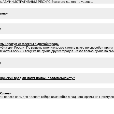
АТЬ АДМИНИСТРАТИВНЫЙ РЕСУРС.Без этого далеко не уедешь.
енно»
»
ть Евротур из Москвы в другой город»
агубна для России. По вашему мнению кроме столиц никто не способен приня
я часть России, к тому же не лучше других городов. Разве только лучше по сбо
»
щинский вряд ли могут помочь "Автомобилисту"
 Юлаев»
фан просто ноль,для полного кайфа обменяйте Младшого юрзика на Пржигу е