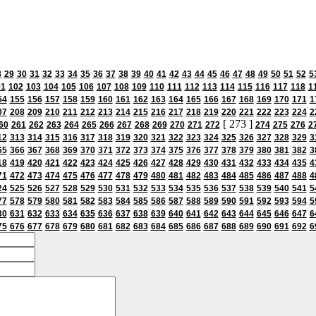
8
29
30
31
32
33
34
35
36
37
38
39
40
41
42
43
44
45
46
47
48
49
50
51
52
5
01
102
103
104
105
106
107
108
109
110
111
112
113
114
115
116
117
118
1
54
155
156
157
158
159
160
161
162
163
164
165
166
167
168
169
170
171
1
07
208
209
210
211
212
213
214
215
216
217
218
219
220
221
222
223
224
2
[ 273 ]
60
261
262
263
264
265
266
267
268
269
270
271
272
274
275
276
2
12
313
314
315
316
317
318
319
320
321
322
323
324
325
326
327
328
329
3
65
366
367
368
369
370
371
372
373
374
375
376
377
378
379
380
381
382
3
18
419
420
421
422
423
424
425
426
427
428
429
430
431
432
433
434
435
4
71
472
473
474
475
476
477
478
479
480
481
482
483
484
485
486
487
488
4
24
525
526
527
528
529
530
531
532
533
534
535
536
537
538
539
540
541
5
77
578
579
580
581
582
583
584
585
586
587
588
589
590
591
592
593
594
5
30
631
632
633
634
635
636
637
638
639
640
641
642
643
644
645
646
647
6
75
676
677
678
679
680
681
682
683
684
685
686
687
688
689
690
691
692
6