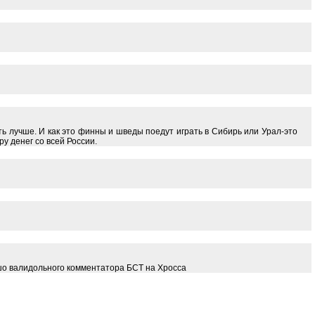
ть лучше. И как это финны и шведы поедут играть в Сибирь или Урал-это
ру денег со всей России.
шо валидольного комментатора БСТ на Хросса