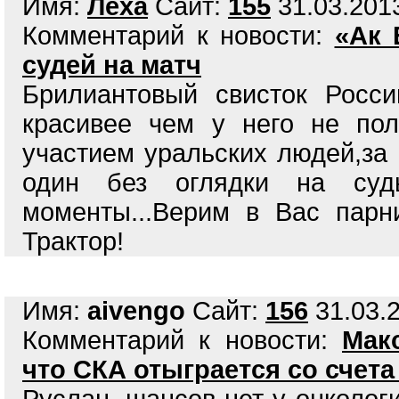
Имя:
Леха
Сайт:
155
31.03.2013
Комментарий к новости:
«Ак 
судей на матч
Брилиантовый свисток Росс
красивее чем у него не пол
участием уральских людей,за 
один без оглядки на суд
моменты...Верим в Вас парн
Трактор!
Имя:
aivengo
Сайт:
156
31.03.2
Комментарий к новости:
Мак
что СКА отыграется со счета 