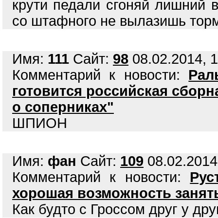
крути педали сгоняй лишний 
со штафного не вылазишь торм
Имя:
111
Сайт:
98
08.02.2014, 1
Комментарий к новости:
Рал
готовится российская сборна
о соперниках"
ШПИОН
Имя:
фан
Сайт:
109
08.02.2014
Комментарий к новости:
Рус
хорошая возможность занят
Как будто с Гроссом друг у др