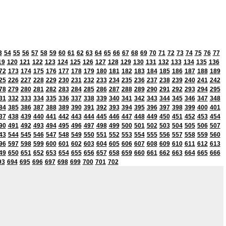
3
54
55
56
57
58
59
60
61
62
63
64
65
66
67
68
69
70
71
72
73
74
75
76
77
19
120
121
122
123
124
125
126
127
128
129
130
131
132
133
134
135
136
72
173
174
175
176
177
178
179
180
181
182
183
184
185
186
187
188
189
25
226
227
228
229
230
231
232
233
234
235
236
237
238
239
240
241
242
78
279
280
281
282
283
284
285
286
287
288
289
290
291
292
293
294
295
31
332
333
334
335
336
337
338
339
340
341
342
343
344
345
346
347
348
84
385
386
387
388
389
390
391
392
393
394
395
396
397
398
399
400
401
37
438
439
440
441
442
443
444
445
446
447
448
449
450
451
452
453
454
90
491
492
493
494
495
496
497
498
499
500
501
502
503
504
505
506
507
43
544
545
546
547
548
549
550
551
552
553
554
555
556
557
558
559
560
96
597
598
599
600
601
602
603
604
605
606
607
608
609
610
611
612
613
49
650
651
652
653
654
655
656
657
658
659
660
661
662
663
664
665
666
93
694
695
696
697
698
699
700
701
702