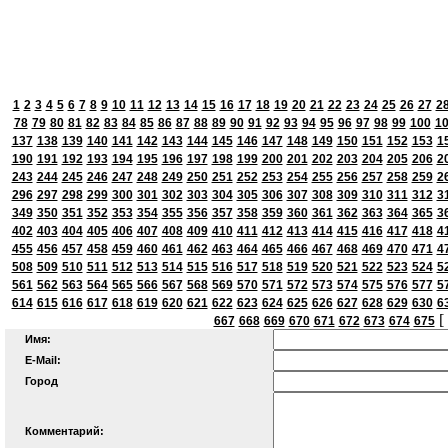
1
2
3
4
5
6
7
8
9
10
11
12
13
14
15
16
17
18
19
20
21
22
23
24
25
26
27
2
78
79
80
81
82
83
84
85
86
87
88
89
90
91
92
93
94
95
96
97
98
99
100
1
137
138
139
140
141
142
143
144
145
146
147
148
149
150
151
152
153
1
190
191
192
193
194
195
196
197
198
199
200
201
202
203
204
205
206
2
243
244
245
246
247
248
249
250
251
252
253
254
255
256
257
258
259
2
296
297
298
299
300
301
302
303
304
305
306
307
308
309
310
311
312
3
349
350
351
352
353
354
355
356
357
358
359
360
361
362
363
364
365
3
402
403
404
405
406
407
408
409
410
411
412
413
414
415
416
417
418
4
455
456
457
458
459
460
461
462
463
464
465
466
467
468
469
470
471
4
508
509
510
511
512
513
514
515
516
517
518
519
520
521
522
523
524
5
561
562
563
564
565
566
567
568
569
570
571
572
573
574
575
576
577
5
614
615
616
617
618
619
620
621
622
623
624
625
626
627
628
629
630
6
[
667
668
669
670
671
672
673
674
675
Имя:
E-Mail:
Город
Комментарий: