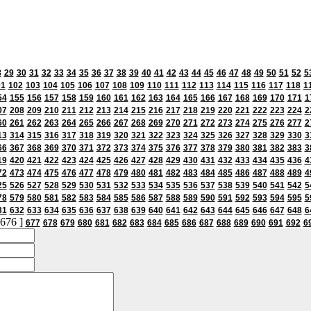
8
29
30
31
32
33
34
35
36
37
38
39
40
41
42
43
44
45
46
47
48
49
50
51
52
5
01
102
103
104
105
106
107
108
109
110
111
112
113
114
115
116
117
118
1
54
155
156
157
158
159
160
161
162
163
164
165
166
167
168
169
170
171
1
07
208
209
210
211
212
213
214
215
216
217
218
219
220
221
222
223
224
2
60
261
262
263
264
265
266
267
268
269
270
271
272
273
274
275
276
277
2
13
314
315
316
317
318
319
320
321
322
323
324
325
326
327
328
329
330
3
66
367
368
369
370
371
372
373
374
375
376
377
378
379
380
381
382
383
3
19
420
421
422
423
424
425
426
427
428
429
430
431
432
433
434
435
436
4
72
473
474
475
476
477
478
479
480
481
482
483
484
485
486
487
488
489
4
25
526
527
528
529
530
531
532
533
534
535
536
537
538
539
540
541
542
5
78
579
580
581
582
583
584
585
586
587
588
589
590
591
592
593
594
595
5
31
632
633
634
635
636
637
638
639
640
641
642
643
644
645
646
647
648
6
 676 ]
677
678
679
680
681
682
683
684
685
686
687
688
689
690
691
692
6