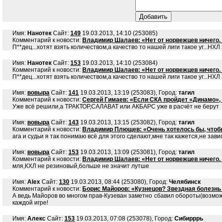
Имя:
Нанотек
Сайт:
149
19.03.2013, 14:10 (253085)
Комментарий к новости:
Владимир Шалаев: «Нет от норвежцев ничего.
П**дец...хотят взять количеством,а качество то нашей лиги такое уг...НХЛ
Имя:
Нанотек
Сайт:
153
19.03.2013, 14:10 (253084)
Комментарий к новости:
Владимир Шалаев: «Нет от норвежцев ничего.
П**дец...хотят взять количеством,а качество то нашей лиги такое уг...НХЛ
Имя:
вовыра
Сайт:
141
19.03.2013, 13:19 (253083), Город:
тагил
Комментарий к новости:
Сергей Гимаев: «Если СКА пройдет «Динамо», 
Уже всё решили,а ТРАКТОР,САЛАВАТ или АКБАРС уже в расчёт не берут
Имя:
вовыра
Сайт:
143
19.03.2013, 13:15 (253082), Город:
тагил
Комментарий к новости:
Владимир Плющев: «Очень хотелось бы, чтобы
ага и судьи я так понимаю всё для этого сделают,мне так кажется,не за
Имя:
вовыра
Сайт:
153
19.03.2013, 13:09 (253081), Город:
тагил
Комментарий к новости:
Владимир Шалаев: «Нет от норвежцев ничего.
мля,КХЛ не резиновый,больше не значит лутше
Имя:
Alex
Сайт:
130
19.03.2013, 08:44 (253080), Город:
Челябинск
Комментарий к новости:
Борис Майоров: «Кузнецов? Звездная болезнь 
А ведь Майоров во многом прав-Кузеван заметно сбавил обороты(возможн
каждой игре!
Имя:
Алекс
Сайт:
153
19.03.2013, 07:08 (253078), Город:
Сибирррь