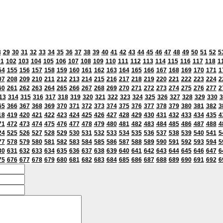
8
29
30
31
32
33
34
35
36
37
38
39
40
41
42
43
44
45
46
47
48
49
50
51
52
5
01
102
103
104
105
106
107
108
109
110
111
112
113
114
115
116
117
118
1
54
155
156
157
158
159
160
161
162
163
164
165
166
167
168
169
170
171
1
07
208
209
210
211
212
213
214
215
216
217
218
219
220
221
222
223
224
2
60
261
262
263
264
265
266
267
268
269
270
271
272
273
274
275
276
277
2
13
314
315
316
317
318
319
320
321
322
323
324
325
326
327
328
329
330
3
65
366
367
368
369
370
371
372
373
374
375
376
377
378
379
380
381
382
3
18
419
420
421
422
423
424
425
426
427
428
429
430
431
432
433
434
435
4
71
472
473
474
475
476
477
478
479
480
481
482
483
484
485
486
487
488
4
24
525
526
527
528
529
530
531
532
533
534
535
536
537
538
539
540
541
5
77
578
579
580
581
582
583
584
585
586
587
588
589
590
591
592
593
594
5
30
631
632
633
634
635
636
637
638
639
640
641
642
643
644
645
646
647
6
75
676
677
678
679
680
681
682
683
684
685
686
687
688
689
690
691
692
6