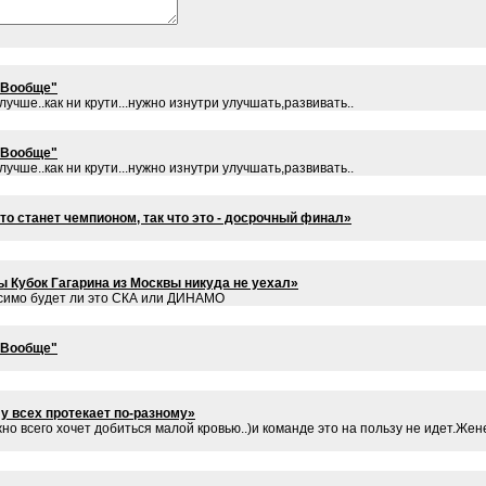
 Вообще"
 лучше..как ни крути...нужно изнутри улучшать,развивать..
 Вообще"
 лучше..как ни крути...нужно изнутри улучшать,развивать..
то станет чемпионом, так что это - досрочный финал»
 Кубок Гагарина из Москвы никуда не уехал»
висимо будет ли это СКА или ДИНАМО
 Вообще"
у всех протекает по-разному»
о всего хочет добиться малой кровью..)и команде это на пользу не идет.Жен