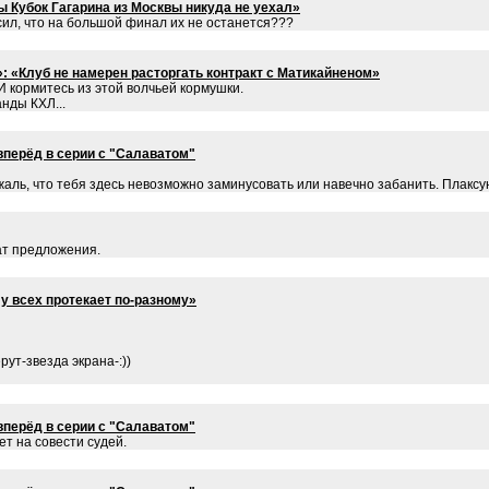
 Кубок Гагарина из Москвы никуда не уехал»
сил, что на большой финал их не останется???
: «Клуб не намерен расторгать контракт с Матикайненом»
.И кормитесь из этой волчьей кормушки.
нды КХЛ...
вперёд в серии с "Салаватом"
жаль, что тебя здесь невозможно заминусовать или навечно забанить. Плаксу
ат предложения.
у всех протекает по-разному»
ут-звезда экрана-:))
вперёд в серии с "Салаватом"
ет на совести судей.