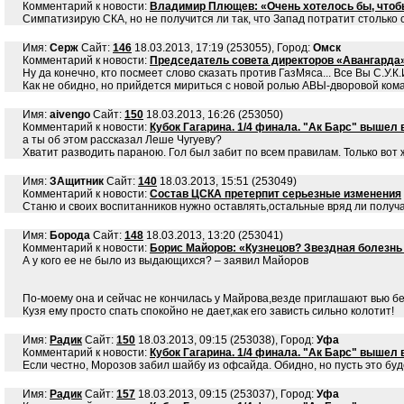
Комментарий к новости:
Владимир Плющев: «Очень хотелось бы, чтобы
Симпатизирую СКА, но не получится ли так, что Запад потратит столько 
Имя:
Серж
Сайт:
146
18.03.2013, 17:19 (253055), Город:
Омск
Комментарий к новости:
Председатель совета директоров «Авангарда»
Ну да конечно, кто посмеет слово сказать против ГазМяса... Все Вы С.У.К
Как не обидно, но прийдется мириться с новой ролью АВЫ-дворовой кома
Имя:
aivengo
Сайт:
150
18.03.2013, 16:26 (253050)
Комментарий к новости:
Кубок Гагарина. 1/4 финала. "Ак Барс" вышел 
а ты об этом рассказал Леше Чугуеву?
Хватит разводить параною. Гол был забит по всем правилам. Только вот 
Имя:
ЗАщитник
Сайт:
140
18.03.2013, 15:51 (253049)
Комментарий к новости:
Состав ЦСКА претерпит серьезные изменения
Станю и своих воспитанников нужно оставлять,остальные вряд ли получ
Имя:
Борода
Сайт:
148
18.03.2013, 13:20 (253041)
Комментарий к новости:
Борис Майоров: «Кузнецов? Звездная болезнь 
А у кого ее не было из выдающихся? – заявил Майоров
По-моему она и сейчас не кончилась у Майрова,везде приглашают вью бер
Кузя ему просто спать спокойно не дает,как его зависть сильно колотит!
Имя:
Радик
Сайт:
150
18.03.2013, 09:15 (253038), Город:
Уфа
Комментарий к новости:
Кубок Гагарина. 1/4 финала. "Ак Барс" вышел 
Если честно, Морозов забил шайбу из офсайда. Обидно, но пусть это буд
Имя:
Радик
Сайт:
157
18.03.2013, 09:15 (253037), Город:
Уфа