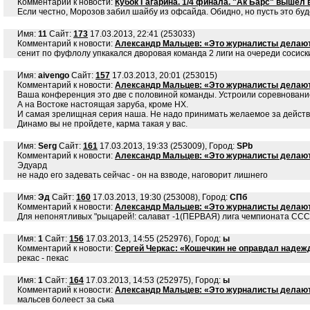
Комментарий к новости:
Кубок Гагарина. 1/4 финала. "Ак Барс" вышел 
Если честно, Морозов забил шайбу из офсайда. Обидно, но пусть это буд
Имя:
11
Сайт:
173
17.03.2013, 22:41 (253033)
Комментарий к новости:
Александр Мальцев: «Это журналисты делают
сенит по фуфлолу упкакался дворовая команда 2 лиги на очереди сосиск
Имя:
aivengo
Сайт:
157
17.03.2013, 20:01 (253015)
Комментарий к новости:
Александр Мальцев: «Это журналисты делают
Ваша конференция это две с половиной команды. Устроили соревнование
А на Востоке настоящая заруба, кроме НХ.
И самая зрелищная серия наша. Не надо принимать желаемое за действ
Динамо вы не пройдете, карма такая у вас.
Имя:
Serg
Сайт:
161
17.03.2013, 19:33 (253009), Город:
SPb
Комментарий к новости:
Александр Мальцев: «Это журналисты делают
Эдуард
не надо его задевать сейчас - он на взводе, наговорит лишнего
Имя:
Эд
Сайт:
160
17.03.2013, 19:30 (253008), Город:
СПб
Комментарий к новости:
Александр Мальцев: «Это журналисты делают
Для непонятливых "рыцарей!: салават -1(ПЕРВАЯ) лига чемпионата ССС
Имя:
1
Сайт:
156
17.03.2013, 14:55 (252976), Город:
ы
Комментарий к новости:
Сергей Черкас: «Кошечкин не оправдал надежд
рекас - пекас
Имя:
1
Сайт:
164
17.03.2013, 14:53 (252975), Город:
ы
Комментарий к новости:
Александр Мальцев: «Это журналисты делают
мальсев болеест за ська