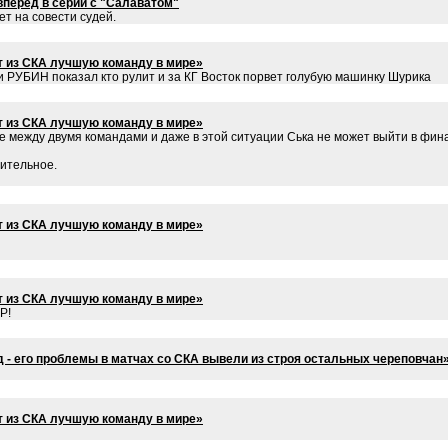
вперёд в серии с "Салаватом"
ет на совести судей.
 из СКА лучшую команду в мире»
и РУБИН показал кто рулит и за КГ Восток порвет голубую машинку Шурика
 из СКА лучшую команду в мире»
 между двумя командами и даже в этой ситуации Ська не может выйти в фина
ительное.
 из СКА лучшую команду в мире»
 из СКА лучшую команду в мире»
Р!
 - его проблемы в матчах со СКА вывели из строя остальных череповчан
 из СКА лучшую команду в мире»