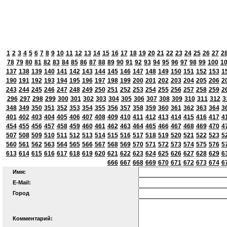
1
2
3
4
5
6
7
8
9
10
11
12
13
14
15
16
17
18
19
20
21
22
23
24
25
26
27
2
78
79
80
81
82
83
84
85
86
87
88
89
90
91
92
93
94
95
96
97
98
99
100
1
137
138
139
140
141
142
143
144
145
146
147
148
149
150
151
152
153
1
190
191
192
193
194
195
196
197
198
199
200
201
202
203
204
205
206
2
243
244
245
246
247
248
249
250
251
252
253
254
255
256
257
258
259
2
296
297
298
299
300
301
302
303
304
305
306
307
308
309
310
311
312
3
348
349
350
351
352
353
354
355
356
357
358
359
360
361
362
363
364
3
401
402
403
404
405
406
407
408
409
410
411
412
413
414
415
416
417
4
454
455
456
457
458
459
460
461
462
463
464
465
466
467
468
469
470
4
507
508
509
510
511
512
513
514
515
516
517
518
519
520
521
522
523
5
560
561
562
563
564
565
566
567
568
569
570
571
572
573
574
575
576
5
613
614
615
616
617
618
619
620
621
622
623
624
625
626
627
628
629
6
666
667
668
669
670
671
672
673
674
6
Имя:
E-Mail:
Город
Комментарий: