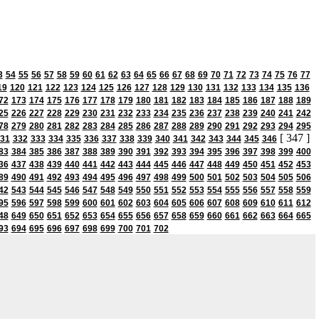
3
54
55
56
57
58
59
60
61
62
63
64
65
66
67
68
69
70
71
72
73
74
75
76
77
19
120
121
122
123
124
125
126
127
128
129
130
131
132
133
134
135
136
72
173
174
175
176
177
178
179
180
181
182
183
184
185
186
187
188
189
25
226
227
228
229
230
231
232
233
234
235
236
237
238
239
240
241
242
78
279
280
281
282
283
284
285
286
287
288
289
290
291
292
293
294
295
[ 347 ]
31
332
333
334
335
336
337
338
339
340
341
342
343
344
345
346
83
384
385
386
387
388
389
390
391
392
393
394
395
396
397
398
399
400
36
437
438
439
440
441
442
443
444
445
446
447
448
449
450
451
452
453
89
490
491
492
493
494
495
496
497
498
499
500
501
502
503
504
505
506
42
543
544
545
546
547
548
549
550
551
552
553
554
555
556
557
558
559
95
596
597
598
599
600
601
602
603
604
605
606
607
608
609
610
611
612
48
649
650
651
652
653
654
655
656
657
658
659
660
661
662
663
664
665
93
694
695
696
697
698
699
700
701
702