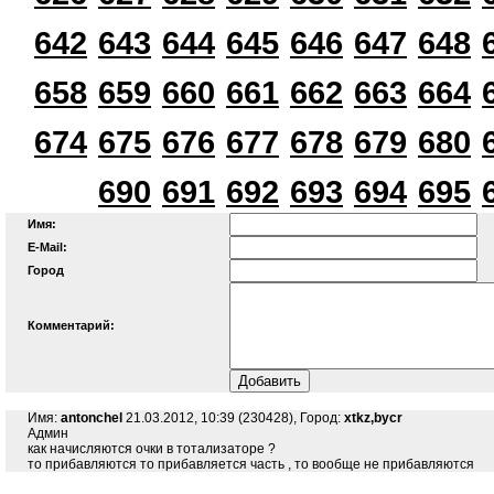
642
643
644
645
646
647
648
658
659
660
661
662
663
664
674
675
676
677
678
679
680
690
691
692
693
694
695
Имя:
E-Mail:
Город
Комментарий:
Имя:
antonchel
21.03.2012, 10:39 (230428), Город:
xtkz,bycr
Админ
как начисляются очки в тотализаторе ?
то прибавляются то прибавляется часть , то вообще не прибавляются