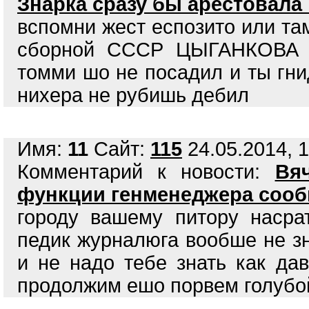
Знарка сразу бы арестовала
вспомни жест еспозито или та
сборной СССР ЦЫГАНКОВА н
томми шо не посадил и ты гни
нихера не рубишь дебил
Имя:
11
Сайт:
115
24.05.2014, 1
Комментарий к новости:
Вя
функции генменеджера сооб
городу вашему питору насра
педик журналюга вообше не з
и не надо тебе знать как дав
продолжим ешо порвем голубо