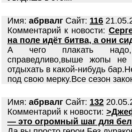
Имя:
абрвалг
Сайт:
116
21.05.2
Комментарий к новости:
Серг
на поле идёт битва, а они с
А чего плакать надо,н
справедливо,выше жопы не 
отдыхать в какой-нибудь бар.Н
под свою мерку.Все сезон зако
Имя:
абрвалг
Сайт:
132
20.05.
Комментарий к новости:
>Джеф
— это огромный шаг для бел
Да вы просто герои.Без дурако