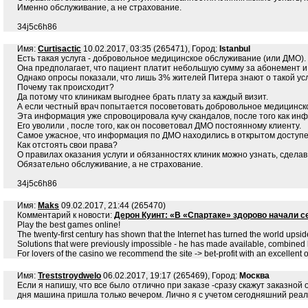
Именно обслуживание, а не страхование.
34j5c6h86
Имя:
Curtisactic
10.02.2017, 03:35 (265471), Город:
Istanbul
Есть такая услуга - добровольное медицинское обслуживание (или ДМО).
Она предполагает, что пациент платит небольшую сумму за абонемент и
Однако опросы показали, что лишь 3% жителей Питера знают о такой усл
Почему так происходит?
Да потому что клиникам выгоднее брать плату за каждый визит.
А если честный врач попытается посоветовать добровольное медицинско
Эта информация уже спровоцировала кучу скандалов, после того как ин
Его уволили , после того, как он посоветовал ДМО постоянному клиенту.
Самое ужасное, что информация по ДМО находились в открытом доступе
Как отстоять свои права?
О правилах оказания услуги и обязанностях клиник можно узнать, сдела
Обязательно обслуживание, а не страхование.
34j5c6h86
Имя:
Maks
09.02.2017, 21:44 (265470)
Комментарий к новости:
Дерон Куинт: «В «Спартаке» здорово начали 
Play the best games online!
The twenty-first century has shown that the Internet has turned the world upsi
Solutions that were previously impossible - he has made available, combined 
For lovers of the casino we recommend the site -> bet-profit with an excellen
Имя:
Treststroydwelo
06.02.2017, 19:17 (265469), Город:
Москва
Если я напишу, что все было отлично при заказе -сразу скажут заказной
дня машина пришла только вечером. Лично я с учетом сегодняшний реал