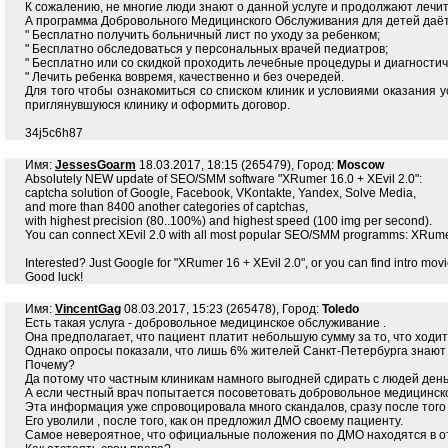
К сожалению, не многие люди знают о данной услуге и продолжают лечи
А программа Добровольного Медицинского Обслуживания для детей даёт
" Бесплатно получить больничный лист по уходу за ребенком;
" Бесплатно обследоваться у персональных врачей педиатров;
" Бесплатно или со скидкой проходить лечебные процедуры и диагности
" Лечить ребенка вовремя, качественно и без очередей.
Для того чтобы ознакомиться со списком клиник и условиями оказания 
приглянувшуюся клинику и оформить договор.
34j5c6h87
Имя:
JessesGoarm
18.03.2017, 18:15 (265479), Город:
Moscow
Absolutely NEW update of SEO/SMM software "XRumer 16.0 + XEvil 2.0":
captcha solution of Google, Facebook, VKontakte, Yandex, Solve Media,
and more than 8400 another categories of captchas,
with highest precision (80..100%) and highest speed (100 img per second).
You can connect XEvil 2.0 with all most popular SEO/SMM programms: XRume
Interested? Just Google for "XRumer 16 + XEvil 2.0", or you can find intro mo
Good luck!
Имя:
VincentGag
08.03.2017, 15:23 (265478), Город:
Toledo
Есть такая услуга - добровольное медицинское обслуживание .
Она предполагает, что пациент платит небольшую сумму за то, что ходи
Однако опросы показали, что лишь 6% жителей Санкт-Петербурга знают 
Почему?
Да потому что частным клиникам намного выгодней сдирать с людей день
А если честный врач попытается посоветовать добровольное медицинско
Эта информация уже спровоцировала много скандалов, сразу после того 
Его уволили , после того, как он предложил ДМО своему пациенту.
Самое невероятное, что официальные положения по ДМО находятся в о