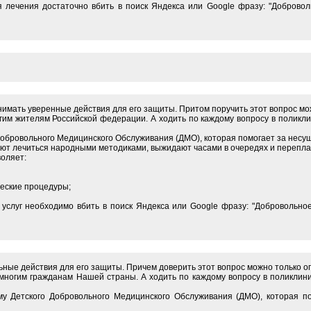
я лечения достаточно вбить в поиск Яндекса или Google фразу: "Добров
инимать уверенные действия для его защиты. Притом поручить этот вопрос
им жителям Российской федерации. А ходить по каждому вопросу в поликли
Добровольного Медицинского Обслуживания (ДМО), которая помогает за несущ
ают лечиться народными методиками, выжидают часами в очередях и перепла
оляет:
ческие процедуры;
я услуг необходимо вбить в поиск Яндекса или Google фразу: "Добровольн
льные действия для его защиты. Причем доверить этот вопрос можно только
ногим гражданам Нашей страны. А ходить по каждому вопросу в поликлини
у Детского Добровольного Медицинского Обслуживания (ДМО), которая п