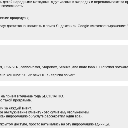
ть детей народными методами, ждут часами в очередях и переплачивают за 
 возможность:
ческие процедуры;
услуг достаточно написать в поиск Яндекса или Google ключевое выражение
r, GSA SER, ZennoPoster, Srapebox, Senuke, and more than 100 of other software
vie in YouTube: "XEvil: new OCR - captcha solver"
т на прием в течение года БЕСПЛАТНО.
о такой программе.
ги за каждый визит.
е обслуживание клиенту - это сулит ему увольнением.
как информацию об услуге рассекретил один врач.
ткрытом доступе, просто натыкались на эту информацию единицы.