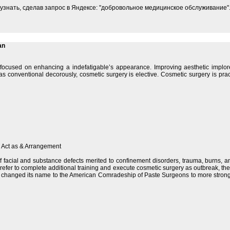
 узнать, сделав запрос в Яндексе: "добровольное медицинское обслуживание"
an
t focused on enhancing a indefatigable’s appearance. Improving aesthetic implo
s conventional decorously, cosmetic surgery is elective. Cosmetic surgery is pract
l Act as & Arrangement
of facial and substance defects merited to confinement disorders, trauma, burns, 
efer to complete additional training and execute cosmetic surgery as outbreak, the 
changed its name to the American Comradeship of Paste Surgeons to more strongly 