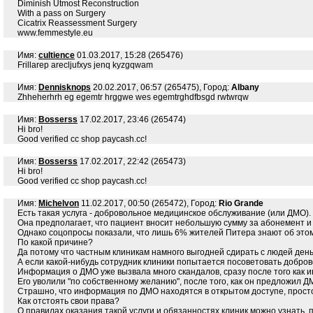
Diminish Utmost Reconstruction
With a pass on Surgery
Cicatrix Reassessment Surgery
www.femmestyle.eu
Имя:
cultience
01.03.2017, 15:28 (265476)
Frillarep arecljufxys jenq kyzgqwam
Имя:
Dennisknops
20.02.2017, 06:57 (265475), Город:
Albany
Zhheherhrh eg egemtr hrggwe wes egemtrghdfbsgd rwtwrqw
Имя:
Bosserss
17.02.2017, 23:46 (265474)
Hi bro!
Good verified cc shop paycash.cc!
Имя:
Bosserss
17.02.2017, 22:42 (265473)
Hi bro!
Good verified cc shop paycash.cc!
Имя:
Michelvon
11.02.2017, 00:50 (265472), Город:
Rio Grande
Есть такая услуга - добровольное медицинское обслуживание (или ДМО).
Она предполагает, что пациент вносит небольшую сумму за абонемент и
Однако соцопросы показали, что лишь 6% жителей Питера знают об этом
По какой причине?
Да потому что частным клиникам намного выгодней сдирать с людей день
А если какой-нибудь сотрудник клиники попытается посоветовать добров
Информация о ДМО уже вызвала много скандалов, сразу после того как 
Его уволили "по собственному желанию", после того, как он предложил Д
Страшно, что информация по ДМО находятся в открытом доступе, прост
Как отстоять свои права?
О правилах оказания такой услуги и обязанностях клиник можно узнать,