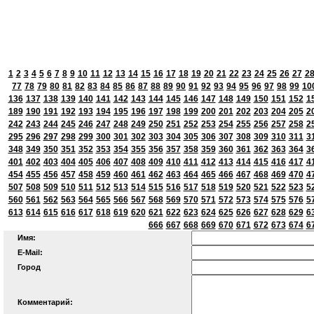
1
2
3
4
5
6
7
8
9
10
11
12
13
14
15
16
17
18
19
20
21
22
23
24
25
26
27
2
77
78
79
80
81
82
83
84
85
86
87
88
89
90
91
92
93
94
95
96
97
98
99
10
136
137
138
139
140
141
142
143
144
145
146
147
148
149
150
151
152
1
189
190
191
192
193
194
195
196
197
198
199
200
201
202
203
204
205
2
242
243
244
245
246
247
248
249
250
251
252
253
254
255
256
257
258
2
295
296
297
298
299
300
301
302
303
304
305
306
307
308
309
310
311
3
348
349
350
351
352
353
354
355
356
357
358
359
360
361
362
363
364
3
401
402
403
404
405
406
407
408
409
410
411
412
413
414
415
416
417
4
454
455
456
457
458
459
460
461
462
463
464
465
466
467
468
469
470
4
507
508
509
510
511
512
513
514
515
516
517
518
519
520
521
522
523
5
560
561
562
563
564
565
566
567
568
569
570
571
572
573
574
575
576
5
613
614
615
616
617
618
619
620
621
622
623
624
625
626
627
628
629
6
666
667
668
669
670
671
672
673
674
6
Имя:
E-Mail:
Город
Комментарий: