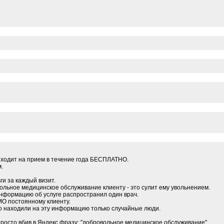
 ходит на прием в течение года БЕСПЛАТНО.
.
ги за каждый визит.
ольное медицинское обслуживание клиенту - это сулит ему увольнением.
информацию об услуге распространил один врач.
МО постоянному клиенту.
о находили на эту информацию только случайные люди.
 просто вбив в Яндекс фразу: "добровольное медицинское обслуживание".