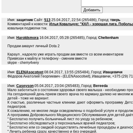
Имя:
защитник
Сайт:
513
25.04.2017, 22:54 (265486), Город:
тверь
Комментарий к новости:
Илья Ковальчук: "КХЛ – хорошая лига. Поболь
ковальчук подмогни тхк.
Имя:
Haroldsmora
16.04.2017, 05:28 (265485), Город:
Cheltenham
Продам аккаунт личный Dota 2
Караул , надоело уже играть продам акк вместе со всем инвентарем
Привязан к майлу и телефону - сменим вместе
skype - cherry4very
Имя:
ELENAsocotvet
08.04.2017, 13:55 (265484), Город:
Ивацевичи
Фёдоров Анатолий Георгиевич - (ELENAsocotvet), Ивацевичи, +375 (29) 
Имя:
Caseyson
05.04.2017, 23:04 (265483), Город:
Bereeda
Мало заботиться о состоянии здоровья своего малыша - необходимо пр
На сегодняшний день прием своего врача по карману далеко не многим ж
детей - тоже не вариант.
К счастью, различные частные клиники дают оформить программу Детс
педиатров.
К сожалению, не многие люди осведомлены о подобной услуге и продол
А программа Добровольного Медицинского Обслуживания для детей даёт
" Бесплатно получить больничный лист по уходу за ребенком;
" Бесплатно обследоваться у персональных врачей педиатров;
" Бесплатно или со скидкой осуществлять лечебные процедуры и диагно
" Лечить ребенка сразу, качественно и без очередей.