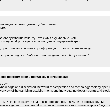
 посещает врачей целый год бесплатно.
уге.
е обслуживание клиенту - это сулит ему увольнением.
формацию об услуге рассекретил один возмущенный врач.
, просто натыкались на эту информацию только случайные люди.
в запрос в Яндексе: "добровольное медицинское обслуживание".
сезон, но потом пошли проблемы с финансами»
de down.
knowledge and discovered the world of competition and technology, thereby opening
t overview of the gambling establishments and individual no deposit bonus and stock
 отзыв! На деле скажу так. Мне все понравилось. Да были не состыковки. Кого
ьий все делаю с запасом. Мой отзыв о компании «Роскомплектстрой» будет п