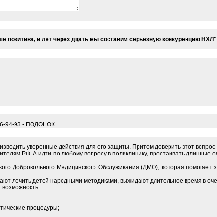
ше позитива, и лет через дцать мы составим серьезную конкуренцию НХЛ"
716-94-93 - ПОДОНОК
оизводить уверенные действия для его защиты. Притом доверить этот вопро
ителям РФ. А идти по любому вопросу в поликлинику, простаивать длинные о
кого Добровольного Медицинского Обслуживания (ДМО), которая помогает з
жают лечить детей народными методиками, выжидают длительное время в оче
 возможность:
стические процедуры;