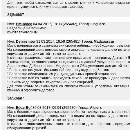
Для того чтобы ознакомиться со списком клиник и условиями оказани
приглянувшуюся клинику и оформить договор.
34j5c6h87
Имя:
Emiliodog
04.04.2017, 18:03 (265482), Город:
Linguere
Безделица не понимаю
криптоалкоголизм
Имя:
Dennismow
31.03.2017, 18:58 (265481), Город:
Madagascar
Мало волноваться о самочувствии своего ребенка - необходимо предпр
На сегодняшний день помощь своего доктора по карману далеко не мног
вирусами от других детей - тоже не вариант.
К счастью, различные частные клиники предлагают программу Детского 
К сожалению, не многие люди осведомлены о данной услуге и не перест
А программа Добровольного Медицинского Обслуживания для детей позв
" Бесплатно получить больничный лист по уходу за ребенком;
" Бесплатно обследоваться у индивидуальных врачей педиатров;
" Бесплатно или со скидкой проходить лечебные процедуры и диагности
" Лечить чадо вовремя, качественно и без очередей.
Для того чтобы ознакомиться со списком клиник и условиями оказани
клинику и оформить договор.
34j5c6h87
Имя:
EdgarBof
30.03.2017, 06:04 (265480), Город:
Algiers
Мало беспокоиться о здоровье своего ребенка - следует делать решите
На сегодняшний день помощь личного педиатра по карману далеко не м
вирусами от других детей - тоже не вариант.
К счастью, многочисленные частные клиники дают оформить программ
обслуживание у врачей.