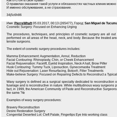
Как отстоять свои права?
О правилах оказания такой услуги и обязанностях частных клиник можно
И именно обслуживание, а не страхование.
34j5c6h86
Имя:
PierreWhaft
05.03.2017, 00:13 (265477), Город:
San Miguel de Tucum
Cosmetic Surgery: Focused on Enhancing Urging
The procedures, techniques, and principles of cosmetic surgery are all ou
performed on all areas of the head, neck, and body. Because the treated area
tensile surgeons.
The extent of cosmetic surgery procedures includes:
Mamma Enhancement: Augmentation, Annul, Reduction
Facial Contouring: Rhinoplasty, Chin, or Cheek Enhancement
Facial Rejuvenation: Facelift, Eyelid Inspiration, Neck A halt, Brow Pilfer
Husk Contouring: Tummy Tuck, Liposuction, Gynecomastia Treatment
Hide out Rejuvenation: Laser Resurfacing, Botox®, Filler Treatments
Make-believe Surgery: Focused on Repairing Defects to Reconstruct a Typica
Waxy surgery is defined as a surgical specialty dedicated to reconstruction 
fuselage and is reconstructive in nature. While multitudinous waxy surgeons pr
fact, in 1999, the American Community of Paste and Reconstructive Surgeons 
the same.”№
Examples of waxy surgery procedures:
Bravery Reconstruction
Desire Restoration Surgery
Congenital Deserted Lot: Cleft Palate, Fingertips Eye Into working class