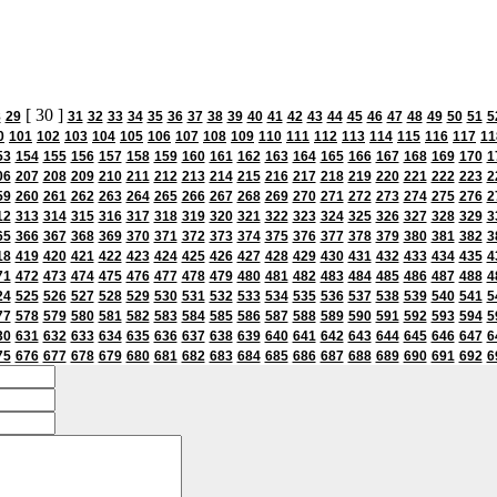
[ 30 ]
8
29
31
32
33
34
35
36
37
38
39
40
41
42
43
44
45
46
47
48
49
50
51
5
0
101
102
103
104
105
106
107
108
109
110
111
112
113
114
115
116
117
11
53
154
155
156
157
158
159
160
161
162
163
164
165
166
167
168
169
170
1
06
207
208
209
210
211
212
213
214
215
216
217
218
219
220
221
222
223
2
59
260
261
262
263
264
265
266
267
268
269
270
271
272
273
274
275
276
2
12
313
314
315
316
317
318
319
320
321
322
323
324
325
326
327
328
329
3
65
366
367
368
369
370
371
372
373
374
375
376
377
378
379
380
381
382
3
18
419
420
421
422
423
424
425
426
427
428
429
430
431
432
433
434
435
4
71
472
473
474
475
476
477
478
479
480
481
482
483
484
485
486
487
488
4
24
525
526
527
528
529
530
531
532
533
534
535
536
537
538
539
540
541
5
77
578
579
580
581
582
583
584
585
586
587
588
589
590
591
592
593
594
5
30
631
632
633
634
635
636
637
638
639
640
641
642
643
644
645
646
647
6
75
676
677
678
679
680
681
682
683
684
685
686
687
688
689
690
691
692
6