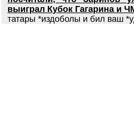
выиграл Кубок Гагарина и Ч
татары *издоболы и бил ваш *