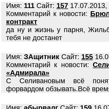
Имя:
111
Сайт:
157
17.07.2013, 
Комментарий к новости:
Брюл
контракт
да ну и жизнь у парня, Жиль
тебя не достанет
Имя:
ЗАщитник
Сайт:
155
16.0
Комментарий к новости:
Сел
«Адмирала»
С Селивановым всё понят
форвардом обзывать.Всё врем
Имя:
абырвалг
Сайт:
159
16.07