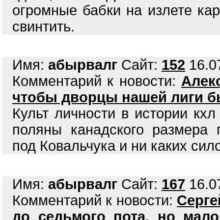
огромные бабки на излете кар
свинтить.
Имя:
абырвалг
Сайт:
152
16.07
Комментарий к новости:
Алек
чтобы дворцы нашей лиги б
Культ личности в истории кхл
поляны канадского размера 
под Ковальчука и ни каких сил
Имя:
абырвалг
Сайт:
167
16.07
Комментарий к новости:
Серге
до седьмого пота, но мало