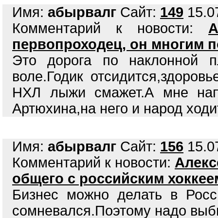
Имя:
абырвалг
Сайт:
149
15.07
Комментарий к новости:
А
первопроходец, он многим п
Это дорога по наклонной п
воле.Годик отсидится,здоров
НХЛ лыжи смажет.А мне нап
Артюхина,на него и народ ходи
Имя:
абырвалг
Сайт:
156
15.07
Комментарий к новости:
Алекс
общего с российским хоккее
Бизнес можно делать в Росс
сомневался.Поэтому надо выби