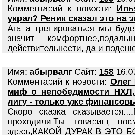
Комментарий к новости:
Иль
украл? Реник сказал это на 
Ага а тренироваться мы буде
значит комфортнее,подал
действительности, да и подеш
Имя:
абырвалг
Сайт:
158
16.07
Комментарий к новости:
Олег 
миф о непобедимости НХЛ,
лигу - только уже финансов
Скоро сказка сказывается.
проходили.Ты товарищ по
здесь,КАКОЙ ДУРАК В ЭТО БО