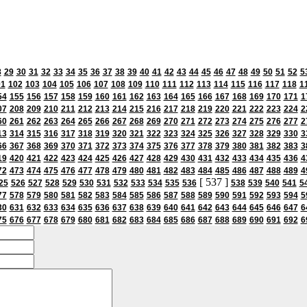
8
29
30
31
32
33
34
35
36
37
38
39
40
41
42
43
44
45
46
47
48
49
50
51
52
5
01
102
103
104
105
106
107
108
109
110
111
112
113
114
115
116
117
118
1
54
155
156
157
158
159
160
161
162
163
164
165
166
167
168
169
170
171
1
07
208
209
210
211
212
213
214
215
216
217
218
219
220
221
222
223
224
2
60
261
262
263
264
265
266
267
268
269
270
271
272
273
274
275
276
277
2
13
314
315
316
317
318
319
320
321
322
323
324
325
326
327
328
329
330
3
66
367
368
369
370
371
372
373
374
375
376
377
378
379
380
381
382
383
3
19
420
421
422
423
424
425
426
427
428
429
430
431
432
433
434
435
436
4
72
473
474
475
476
477
478
479
480
481
482
483
484
485
486
487
488
489
4
[ 537 ]
25
526
527
528
529
530
531
532
533
534
535
536
538
539
540
541
5
77
578
579
580
581
582
583
584
585
586
587
588
589
590
591
592
593
594
5
30
631
632
633
634
635
636
637
638
639
640
641
642
643
644
645
646
647
6
75
676
677
678
679
680
681
682
683
684
685
686
687
688
689
690
691
692
6