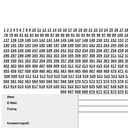
1
2
3
4
5
6
7
8
9
10
11
12
13
14
15
16
17
18
19
20
21
22
23
24
25
26
27
2
78
79
80
81
82
83
84
85
86
87
88
89
90
91
92
93
94
95
96
97
98
99
100
1
137
138
139
140
141
142
143
144
145
146
147
148
149
150
151
152
153
1
190
191
192
193
194
195
196
197
198
199
200
201
202
203
204
205
206
2
243
244
245
246
247
248
249
250
251
252
253
254
255
256
257
258
259
2
296
297
298
299
300
301
302
303
304
305
306
307
308
309
310
311
312
3
349
350
351
352
353
354
355
356
357
358
359
360
361
362
363
364
365
3
402
403
404
405
406
407
408
409
410
411
412
413
414
415
416
417
418
4
455
456
457
458
459
460
461
462
463
464
465
466
467
468
469
470
471
4
508
509
510
511
512
513
514
515
516
517
518
519
520
521
522
523
524
5
560
561
562
563
564
565
566
567
568
569
570
571
572
573
574
575
576
5
613
614
615
616
617
618
619
620
621
622
623
624
625
626
627
628
629
6
666
667
668
669
670
671
672
673
674
6
Имя:
E-Mail:
Город
Комментарий: