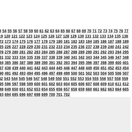
3
54
55
56
57
58
59
60
61
62
63
64
65
66
67
68
69
70
71
72
73
74
75
76
77
19
120
121
122
123
124
125
126
127
128
129
130
131
132
133
134
135
136
72
173
174
175
176
177
178
179
180
181
182
183
184
185
186
187
188
189
25
226
227
228
229
230
231
232
233
234
235
236
237
238
239
240
241
242
78
279
280
281
282
283
284
285
286
287
288
289
290
291
292
293
294
295
31
332
333
334
335
336
337
338
339
340
341
342
343
344
345
346
347
348
84
385
386
387
388
389
390
391
392
393
394
395
396
397
398
399
400
401
37
438
439
440
441
442
443
444
445
446
447
448
449
450
451
452
453
454
90
491
492
493
494
495
496
497
498
499
500
501
502
503
504
505
506
507
42
543
544
545
546
547
548
549
550
551
552
553
554
555
556
557
558
559
95
596
597
598
599
600
601
602
603
604
605
606
607
608
609
610
611
612
48
649
650
651
652
653
654
655
656
657
658
659
660
661
662
663
664
665
93
694
695
696
697
698
699
700
701
702