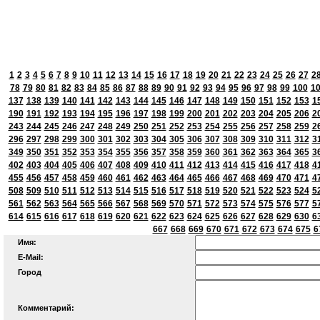
1
2
3
4
5
6
7
8
9
10
11
12
13
14
15
16
17
18
19
20
21
22
23
24
25
26
27
2
78
79
80
81
82
83
84
85
86
87
88
89
90
91
92
93
94
95
96
97
98
99
100
1
137
138
139
140
141
142
143
144
145
146
147
148
149
150
151
152
153
1
190
191
192
193
194
195
196
197
198
199
200
201
202
203
204
205
206
2
243
244
245
246
247
248
249
250
251
252
253
254
255
256
257
258
259
2
296
297
298
299
300
301
302
303
304
305
306
307
308
309
310
311
312
3
349
350
351
352
353
354
355
356
357
358
359
360
361
362
363
364
365
3
402
403
404
405
406
407
408
409
410
411
412
413
414
415
416
417
418
4
455
456
457
458
459
460
461
462
463
464
465
466
467
468
469
470
471
4
508
509
510
511
512
513
514
515
516
517
518
519
520
521
522
523
524
5
561
562
563
564
565
566
567
568
569
570
571
572
573
574
575
576
577
5
614
615
616
617
618
619
620
621
622
623
624
625
626
627
628
629
630
6
667
668
669
670
671
672
673
674
675
6
Имя:
E-Mail:
Город
Комментарий: