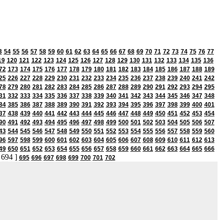
3
54
55
56
57
58
59
60
61
62
63
64
65
66
67
68
69
70
71
72
73
74
75
76
77
19
120
121
122
123
124
125
126
127
128
129
130
131
132
133
134
135
136
72
173
174
175
176
177
178
179
180
181
182
183
184
185
186
187
188
189
25
226
227
228
229
230
231
232
233
234
235
236
237
238
239
240
241
242
78
279
280
281
282
283
284
285
286
287
288
289
290
291
292
293
294
295
31
332
333
334
335
336
337
338
339
340
341
342
343
344
345
346
347
348
84
385
386
387
388
389
390
391
392
393
394
395
396
397
398
399
400
401
37
438
439
440
441
442
443
444
445
446
447
448
449
450
451
452
453
454
90
491
492
493
494
495
496
497
498
499
500
501
502
503
504
505
506
507
43
544
545
546
547
548
549
550
551
552
553
554
555
556
557
558
559
560
96
597
598
599
600
601
602
603
604
605
606
607
608
609
610
611
612
613
49
650
651
652
653
654
655
656
657
658
659
660
661
662
663
664
665
666
 694 ]
695
696
697
698
699
700
701
702