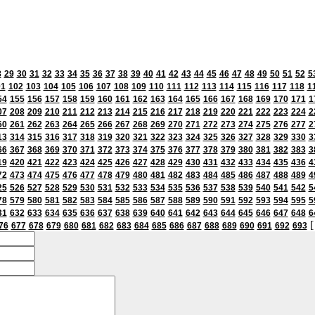
8
29
30
31
32
33
34
35
36
37
38
39
40
41
42
43
44
45
46
47
48
49
50
51
52
5
01
102
103
104
105
106
107
108
109
110
111
112
113
114
115
116
117
118
1
54
155
156
157
158
159
160
161
162
163
164
165
166
167
168
169
170
171
1
07
208
209
210
211
212
213
214
215
216
217
218
219
220
221
222
223
224
2
60
261
262
263
264
265
266
267
268
269
270
271
272
273
274
275
276
277
2
13
314
315
316
317
318
319
320
321
322
323
324
325
326
327
328
329
330
3
66
367
368
369
370
371
372
373
374
375
376
377
378
379
380
381
382
383
3
19
420
421
422
423
424
425
426
427
428
429
430
431
432
433
434
435
436
4
72
473
474
475
476
477
478
479
480
481
482
483
484
485
486
487
488
489
4
25
526
527
528
529
530
531
532
533
534
535
536
537
538
539
540
541
542
5
78
579
580
581
582
583
584
585
586
587
588
589
590
591
592
593
594
595
5
31
632
633
634
635
636
637
638
639
640
641
642
643
644
645
646
647
648
6
[
76
677
678
679
680
681
682
683
684
685
686
687
688
689
690
691
692
693