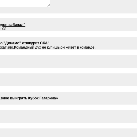
рдов-забивал"
НХЛ.
то "Динамо" отшкурит СКА"
рокатило.Командный дух не купишь,он живет в команде.
авное выиграть Кубок Гагарина»