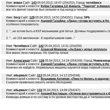
Имя:
вован
Сайт:
143
05.04.2013, 16:47 (254252), Город:
челябинск
Комментарий к новости:
Кубок Гагарина.1/2 финала. "Трактор" в финал
все это фигня! трактор был сильнее и год назад и теперь!
Имя:
Serg
Сайт:
129
05.04.2013, 14:51 (254251), Город:
SPb
Комментарий к новости:
Андрей Галайда: «Лада» готова вступить в Но
особенно понравилось:
1. "...не хотим быть в КХЛ мальчиками для битья. Должны поддерживать св
2. "... из 216 миллионов - 6 зарабатываем сами..."
Имя:
Челябинск
Сайт:
142
05.04.2013, 14:31 (254250)
Комментарий к новости:
Алексей Морозов: «Ак Барс» играл неплохо»
Все верно леха говоришь. Но трактор лучше
Имя:
Александр
Сайт:
128
05.04.2013, 14:19 (254249), Город:
Новокзнец
Комментарий к новости:
Андрей Галайда: «Лада» готова вступить в Но
Конечно не найдёте. Нормальные машины научится когда главный спонсор
Имя:
абырвалг
Сайт:
113
05.04.2013, 14:12 (254248)
Комментарий к новости:
Владимир Антипов: «Просто бились в каждом м
Сыграли правильно,сказать нечего.Молодчики.
Имя:
абырвалг
Сайт:
132
05.04.2013, 14:09 (254247)
Комментарий к новости:
Андрей Костицын: «Успеем восстановиться к 
Команды ровные и по составу и по уровню мастерства,да и "неприкасае