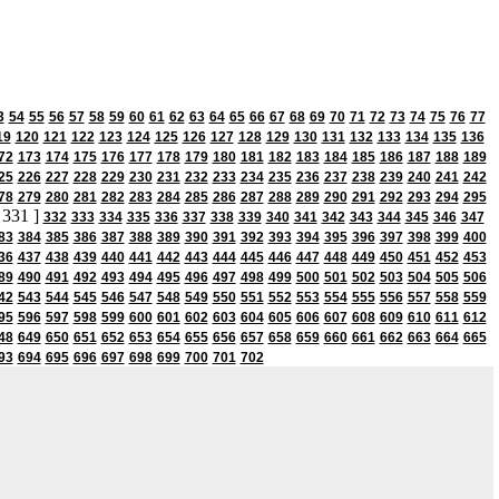
3
54
55
56
57
58
59
60
61
62
63
64
65
66
67
68
69
70
71
72
73
74
75
76
77
19
120
121
122
123
124
125
126
127
128
129
130
131
132
133
134
135
136
72
173
174
175
176
177
178
179
180
181
182
183
184
185
186
187
188
189
25
226
227
228
229
230
231
232
233
234
235
236
237
238
239
240
241
242
78
279
280
281
282
283
284
285
286
287
288
289
290
291
292
293
294
295
 331 ]
332
333
334
335
336
337
338
339
340
341
342
343
344
345
346
347
83
384
385
386
387
388
389
390
391
392
393
394
395
396
397
398
399
400
36
437
438
439
440
441
442
443
444
445
446
447
448
449
450
451
452
453
89
490
491
492
493
494
495
496
497
498
499
500
501
502
503
504
505
506
42
543
544
545
546
547
548
549
550
551
552
553
554
555
556
557
558
559
95
596
597
598
599
600
601
602
603
604
605
606
607
608
609
610
611
612
48
649
650
651
652
653
654
655
656
657
658
659
660
661
662
663
664
665
93
694
695
696
697
698
699
700
701
702