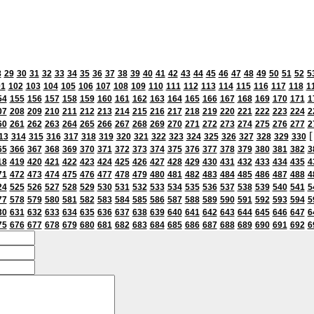
8
29
30
31
32
33
34
35
36
37
38
39
40
41
42
43
44
45
46
47
48
49
50
51
52
5
01
102
103
104
105
106
107
108
109
110
111
112
113
114
115
116
117
118
1
54
155
156
157
158
159
160
161
162
163
164
165
166
167
168
169
170
171
1
07
208
209
210
211
212
213
214
215
216
217
218
219
220
221
222
223
224
2
60
261
262
263
264
265
266
267
268
269
270
271
272
273
274
275
276
277
2
[
13
314
315
316
317
318
319
320
321
322
323
324
325
326
327
328
329
330
65
366
367
368
369
370
371
372
373
374
375
376
377
378
379
380
381
382
3
18
419
420
421
422
423
424
425
426
427
428
429
430
431
432
433
434
435
4
71
472
473
474
475
476
477
478
479
480
481
482
483
484
485
486
487
488
4
24
525
526
527
528
529
530
531
532
533
534
535
536
537
538
539
540
541
5
77
578
579
580
581
582
583
584
585
586
587
588
589
590
591
592
593
594
5
30
631
632
633
634
635
636
637
638
639
640
641
642
643
644
645
646
647
6
75
676
677
678
679
680
681
682
683
684
685
686
687
688
689
690
691
692
6