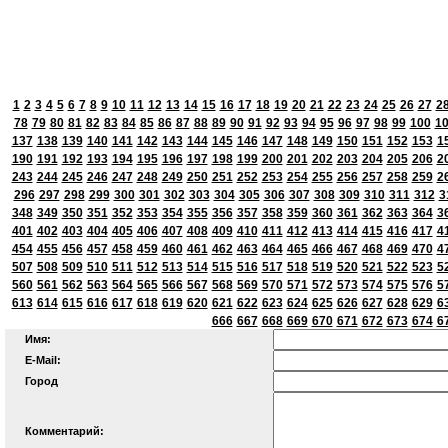
1
2
3
4
5
6
7
8
9
10
11
12
13
14
15
16
17
18
19
20
21
22
23
24
25
26
27
2
78
79
80
81
82
83
84
85
86
87
88
89
90
91
92
93
94
95
96
97
98
99
100
1
137
138
139
140
141
142
143
144
145
146
147
148
149
150
151
152
153
1
190
191
192
193
194
195
196
197
198
199
200
201
202
203
204
205
206
2
243
244
245
246
247
248
249
250
251
252
253
254
255
256
257
258
259
2
296
297
298
299
300
301
302
303
304
305
306
307
308
309
310
311
312
3
348
349
350
351
352
353
354
355
356
357
358
359
360
361
362
363
364
3
401
402
403
404
405
406
407
408
409
410
411
412
413
414
415
416
417
4
454
455
456
457
458
459
460
461
462
463
464
465
466
467
468
469
470
4
507
508
509
510
511
512
513
514
515
516
517
518
519
520
521
522
523
5
560
561
562
563
564
565
566
567
568
569
570
571
572
573
574
575
576
5
613
614
615
616
617
618
619
620
621
622
623
624
625
626
627
628
629
6
666
667
668
669
670
671
672
673
674
6
Имя:
E-Mail:
Город
Комментарий: