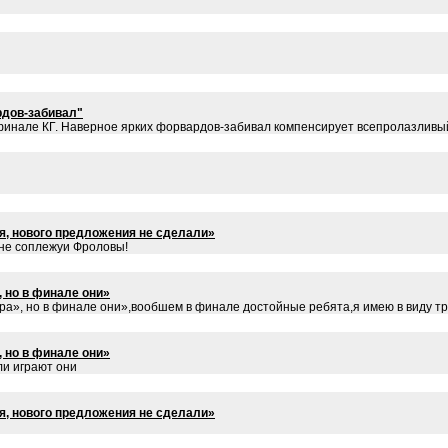
рдов-забивал"
 финале КГ. Наверное ярких форвардов-забивал компенсирует всепролазливы
я, нового предложения не сделали»
 не соплежуи Фроловы!
 но в финале они»
ора», но в финале они»,вообшем в финале достойные ребята,я имею в виду т
 но в финале они»
ли играют они
я, нового предложения не сделали»