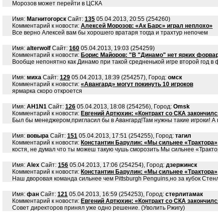
Морозов может перейти в ЦСКА
Имя:
Магнитогорск
Сайт:
135
05.04.2013, 20:55 (254260)
Комментарий к новости:
Алексей Морозов: «Ак Барс» играл неплохо»
Все верно Алексей вам бы хорошего вратаря тогда и трахтур непочем
Имя:
alterwolf
Сайт:
160
05.04.2013, 19:03 (254259)
Комментарий к новости:
Борис Майоров: "В "Динамо" нет ярких форва
Вообще непонятно как Динамо при такой средненькой игре второй год в
Имя:
миха
Сайт:
129
05.04.2013, 18:39 (254257), Город:
омск
Комментарий к новости:
«Авангард» могут покинуть 10 игроков
ярмарка скоро откроется
Имя:
AH1N1
Сайт:
126
05.04.2013, 18:08 (254256), Город:
Omsk
Комментарий к новости:
Евгений Артюхин: «Контракт со СКА закончилс
Был бы менеджером,пригласил бы в Авангард!Там нужны такие игроки! А
Имя:
вовыра
Сайт:
151
05.04.2013, 17:51 (254255), Город:
тагил
Комментарий к новости:
Константин Барулин: «Мы сильнее «Трактора»,
костя, не думал что ты можеш такую чушь сморозить Мы сильнее «Тракт
Имя:
Alex
Сайт:
156
05.04.2013, 17:06 (254254), Город:
дзержинск
Комментарий к новости:
Константин Барулин: «Мы сильнее «Трактора»,
Наш дворовая команда сильнее чем Pittsburgh Penguins,но за кубок Стен
Имя:
фан
Сайт:
121
05.04.2013, 16:59 (254253), Город:
стерлитамак
Комментарий к новости:
Евгений Артюхин: «Контракт со СКА закончилс
Совет директоров принял уже одно решение. (Уволить Ржигу)