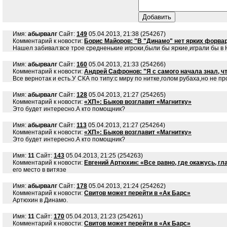
Имя:
абырвалг
Сайт:
149
05.04.2013, 21:38 (254267)
Комментарий к новости:
Борис Майоров: "В "Динамо" нет ярких форва
Нашел забивал:все трое средненькие игроки,были бы яркие,играли бы в 
Имя:
абырвалг
Сайт:
160
05.04.2013, 21:33 (254266)
Комментарий к новости:
Андрей Сафронов: "Я с самого начала знал, ч
Все вернотак и есть.У СКА по типу:с миру по нитке,голом рубаха,но не п
Имя:
абырвалг
Сайт:
128
05.04.2013, 21:27 (254265)
Комментарий к новости:
«ХП»: Быков возглавит «Магнитку»
Это будет интересно.А кто помощник?
Имя:
абырвалг
Сайт:
113
05.04.2013, 21:27 (254264)
Комментарий к новости:
«ХП»: Быков возглавит «Магнитку»
Это будет интересно.А кто помощник?
Имя:
11
Сайт:
143
05.04.2013, 21:25 (254263)
Комментарий к новости:
Евгений Артюхин: «Все равно, где окажусь, гл
его место в витязе
Имя:
абырвалг
Сайт:
178
05.04.2013, 21:24 (254262)
Комментарий к новости:
Свитов может перейти в «Ак Барс»
Артюхин в Динамо.
Имя:
11
Сайт:
170
05.04.2013, 21:23 (254261)
Комментарий к новости:
Свитов может перейти в «Ак Барс»