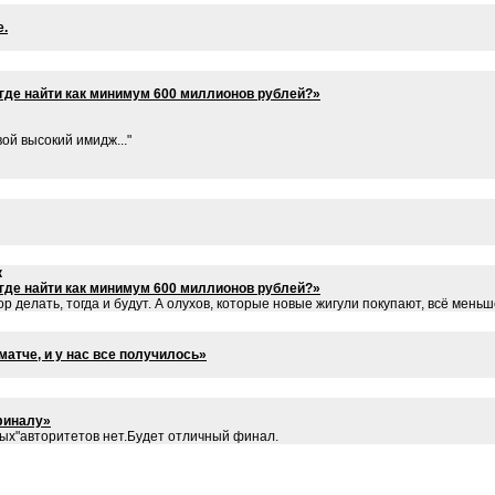
е.
 где найти как минимум 600 миллионов рублей?»
ой высокий имидж..."
к
 где найти как минимум 600 миллионов рублей?»
 делать, тогда и будут. А олухов, которые новые жигули покупают, всё меньш
атче, и у нас все получилось»
финалу»
мых"авторитетов нет.Будет отличный финал.