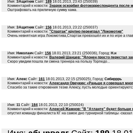
Имя:
ЗАщитник
Сайт:
189
18.01.2013, 23:43 (250039)
Комментарий к новости:
Знарок оскорбил фотокорреспондента после м
Оштрафовать на приличную сумму хама.
Имя:
ЗАщитник
Сайт:
156
18.01.2013, 23:22 (250037)
Комментарий к новости:
"Спартак" крупно переиграл "Локомотив"
Очень невнятная игра Локомотива,Спартак превзошёл их и по игре а гла
Имя:
Николаич
Сайт:
156
18.01.2013, 23:21 (250036), Город:
Н.н
Комментарий к новости:
Валерий Шанцев: "Ялонен просто перестал за
Скоро увидим пошла ли смена тренера на пользу Торпедо...
Имя:
Алекс
Сайт:
161
18.01.2013, 22:15 (250025), Город:
Сибирррь
Комментарий к новости:
Александр Овечкин: «Раньше я совершал мног
Спасибо за такие откровения тезке Алексу, пусть молодые ориентируютс
Имя:
11
Сайт:
184
18.01.2013, 22:10 (250024)
Комментарий к новости:
Алексей Жамнов: "В "Атланте" будет больше п
опустил команду финалиста КГ на самое дно турнирной таблицы -сказа