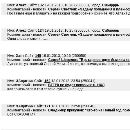
Имя:
Алекс
Сайт:
132
19.01.2013, 10:28 (250056), Город:
Сибирррь
Комментарий к новости:
Сергей Светлов: «Задачу попадания в плей-о
Поставьте ещё и глашатых на каждой подворотне и кричите, что Атлант д
Имя:
Алекс
Сайт:
124
19.01.2013, 10:25 (250055), Город:
Сибирррь
Комментарий к новости:
Сергей Светлов: «Задачу попадания в плей-о
Одни слова и слюни.........
Имя:
Хант
Сайт:
145
19.01.2013, 10:16 (250050)
Комментарий к новости:
Сергей Шепелев: "Вратари сегодня были на в
Лукавите, уважаемый Сергей Миъхайлович, вся команда сыграла здорово и
Имя:
ЗАщитник
Сайт:
162
18.01.2013, 23:54 (250041)
Комментарий к новости:
ВГТРК не будет показывать НХЛ
Как показывали в том сезоне лучше и не надо.
Имя:
ЗАщитник
Сайт:
171
18.01.2013, 23:50 (250040)
Комментарий к новости:
Владимир Крикунов: "Кто-то на Новый год пом
Вот СКАЗОЧНИК.