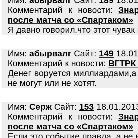
Имя:
абырвалг
Сайт:
189
18.01
Комментарий к новости:
Зна
после матча со «Спартаком»
Я давно говорил.что этот чува
Имя:
абырвалг
Сайт:
149
18.01
Комментарий к новости:
ВГТРК 
Денег воруется миллиардами,а
не могут или не хотят.
Имя:
Серж
Сайт:
153
18.01.2013
Комментарий к новости:
Зна
после матча со «Спартаком»
Если это событие правда, а не 