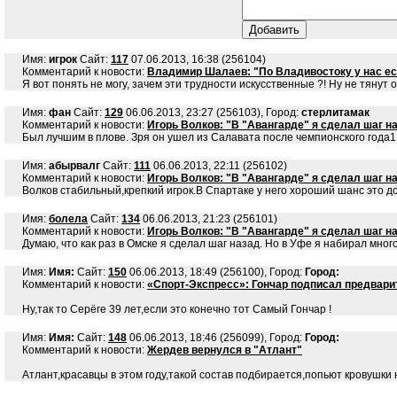
Имя:
игрок
Сайт:
117
07.06.2013, 16:38 (256104)
Комментарий к новости:
Владимир Шалаев: "По Владивостоку у нас ес
Я вот понять не могу, зачем эти трудности искусственные ?! Ну не тянут о
Имя:
фан
Сайт:
129
06.06.2013, 23:27 (256103), Город:
стерлитамак
Комментарий к новости:
Игорь Волков: "В "Авангарде" я сделал шаг н
Был лучшим в плове. Зря он ушел из Салавата после чемпионского года1
Имя:
абырвалг
Сайт:
111
06.06.2013, 22:11 (256102)
Комментарий к новости:
Игорь Волков: "В "Авангарде" я сделал шаг н
Волков стабильный,крепкий игрок.В Спартаке у него хороший шанс это до
Имя:
болела
Сайт:
134
06.06.2013, 21:23 (256101)
Комментарий к новости:
Игорь Волков: "В "Авангарде" я сделал шаг н
Думаю, что как раз в Омске я сделал шаг назад. Но в Уфе я набирал много
Имя:
Имя:
Сайт:
150
06.06.2013, 18:49 (256100), Город:
Город:
Комментарий к новости:
«Спорт-Экспресс»: Гончар подписал предвари
Ну,так то Серёге 39 лет,если это конечно тот Самый Гончар !
Имя:
Имя:
Сайт:
148
06.06.2013, 18:46 (256099), Город:
Город:
Комментарий к новости:
Жердев вернулся в "Атлант"
Атлант,красавцы в этом году,такой состав подбирается,попьют кровушки 