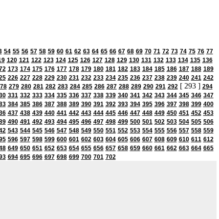
3
54
55
56
57
58
59
60
61
62
63
64
65
66
67
68
69
70
71
72
73
74
75
76
77
19
120
121
122
123
124
125
126
127
128
129
130
131
132
133
134
135
136
72
173
174
175
176
177
178
179
180
181
182
183
184
185
186
187
188
189
25
226
227
228
229
230
231
232
233
234
235
236
237
238
239
240
241
242
[ 293 ]
78
279
280
281
282
283
284
285
286
287
288
289
290
291
292
294
30
331
332
333
334
335
336
337
338
339
340
341
342
343
344
345
346
347
83
384
385
386
387
388
389
390
391
392
393
394
395
396
397
398
399
400
36
437
438
439
440
441
442
443
444
445
446
447
448
449
450
451
452
453
89
490
491
492
493
494
495
496
497
498
499
500
501
502
503
504
505
506
42
543
544
545
546
547
548
549
550
551
552
553
554
555
556
557
558
559
95
596
597
598
599
600
601
602
603
604
605
606
607
608
609
610
611
612
48
649
650
651
652
653
654
655
656
657
658
659
660
661
662
663
664
665
93
694
695
696
697
698
699
700
701
702