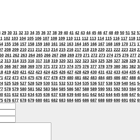
8
29
30
31
32
33
34
35
36
37
38
39
40
41
42
43
44
45
46
47
48
49
50
51
52
5
01
102
103
104
105
106
107
108
109
110
111
112
113
114
115
116
117
118
1
54
155
156
157
158
159
160
161
162
163
164
165
166
167
168
169
170
171
1
07
208
209
210
211
212
213
214
215
216
217
218
219
220
221
222
223
224
2
60
261
262
263
264
265
266
267
268
269
270
271
272
273
274
275
276
277
2
12
313
314
315
316
317
318
319
320
321
322
323
324
325
326
327
328
329
3
65
366
367
368
369
370
371
372
373
374
375
376
377
378
379
380
381
382
3
18
419
420
421
422
423
424
425
426
427
428
429
430
431
432
433
434
435
4
71
472
473
474
475
476
477
478
479
480
481
482
483
484
485
486
487
488
4
24
525
526
527
528
529
530
531
532
533
534
535
536
537
538
539
540
541
5
77
578
579
580
581
582
583
584
585
586
587
588
589
590
591
592
593
594
5
30
631
632
633
634
635
636
637
638
639
640
641
642
643
644
645
646
647
6
75
676
677
678
679
680
681
682
683
684
685
686
687
688
689
690
691
692
6