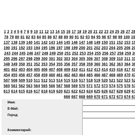
1
2
3
4
5
6
7
8
9
10
11
12
13
14
15
16
17
18
19
20
21
22
23
24
25
26
27
2
78
79
80
81
82
83
84
85
86
87
88
89
90
91
92
93
94
95
96
97
98
99
100
1
137
138
139
140
141
142
143
144
145
146
147
148
149
150
151
152
153
1
190
191
192
193
194
195
196
197
198
199
200
201
202
203
204
205
206
2
243
244
245
246
247
248
249
250
251
252
253
254
255
256
257
258
259
2
295
296
297
298
299
300
301
302
303
304
305
306
307
308
309
310
311
3
348
349
350
351
352
353
354
355
356
357
358
359
360
361
362
363
364
3
401
402
403
404
405
406
407
408
409
410
411
412
413
414
415
416
417
4
454
455
456
457
458
459
460
461
462
463
464
465
466
467
468
469
470
4
507
508
509
510
511
512
513
514
515
516
517
518
519
520
521
522
523
5
560
561
562
563
564
565
566
567
568
569
570
571
572
573
574
575
576
5
613
614
615
616
617
618
619
620
621
622
623
624
625
626
627
628
629
6
666
667
668
669
670
671
672
673
674
6
Имя:
E-Mail:
Город
Комментарий: