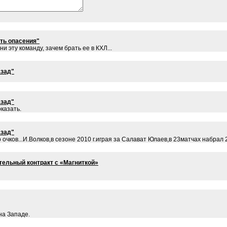
ть опасения"
ни эту команду, зачем брать ее в КХЛ...
азад"
азад"
казать.
азад"
 очков...И.Волков,в сезоне 2010 г.играя за Салават Юлаев,в 23матчах набрал 2(
тельный контракт с «Магниткой»
на Западе.