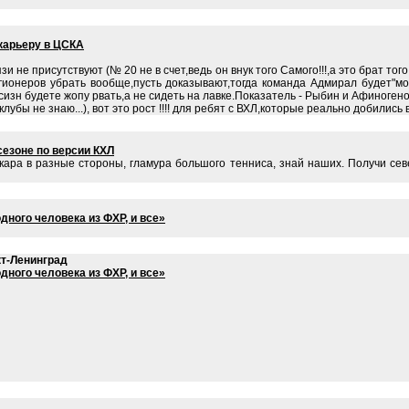
карьеру в ЦСКА
 не присутствуют (№ 20 не в счет,ведь он внук того Самого!!!,а это брат тог
егионеров убрать вообще,пусть доказывают,тогда команда Адмирал будет"
 сизн будете жопу рвать,а не сидеть на лавке.Показатель - Рыбин и Афиноген
лубы не знаю...), вот это рост !!!! для ребят с ВХЛ,которые реально добились
сезоне по версии КХЛ
кара в разные стороны, гламура большого тенниса, знай наших. Получи с
дного человека из ФХР, и все»
т-Ленинград
дного человека из ФХР, и все»