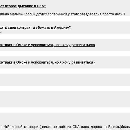
тет второе дыхание в СКА"
 звено Малкин-Кросби,других соперников у этого звездапарня просто неть!!!
ать свой контракт и убежать в Америку"
ь.
нтракт в Омске и успокоиться, но я хочу развиваться»
нтракт в Омске и успокоиться, но я хочу развиваться»
е в Ч(Большой метеорит),никто не ждёт,из СКА одна дорога -в Витязь(болел,