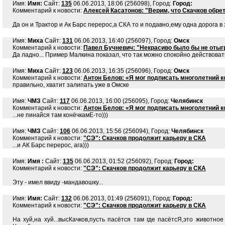
Имя:
Имя:
Сайт:
135
06.06.2013, 18:06 (256098), Город:
Город:
Комментарий к новости:
Алексей Касатонов: "Верим, что Скачков обре
Да он и Трактор и Ак Барс перерос,а СКА то и подавно,ему одна дорога в
Имя:
Миха
Сайт:
131
06.06.2013, 16:40 (256097), Город:
Омск
Комментарий к новости:
Павел Бучневич: "Некрасиво было бы не отыгр
Да ладно... Пример Малкина показал, что так можно спокойно действоват
Имя:
Миха
Сайт:
123
06.06.2013, 16:35 (256096), Город:
Омск
Комментарий к новости:
Антон Белов: «Я мог подписать многолетний ко
правильно, хватит залипать уже в Омске
Имя:
ЧМЗ
Сайт:
117
06.06.2013, 16:00 (256095), Город:
Челябинск
Комментарий к новости:
Антон Белов: «Я мог подписать многолетний ко
...не пинайся там конёчкамЕ-то)))
Имя:
ЧМЗ
Сайт:
106
06.06.2013, 15:56 (256094), Город:
Челябинск
Комментарий к новости:
"СЭ": Скачков продолжит карьеру в СКА
...и АК Барс перерос, ага)))
Имя:
Имя :
Сайт:
135
06.06.2013, 01:52 (256092), Город:
Город:
Комментарий к новости:
"СЭ": Скачков продолжит карьеру в СКА
Эту - имел ввиду -мандавошку...
Имя:
Имя:
Сайт:
132
06.06.2013, 01:49 (256091), Город:
Город:
Комментарий к новости:
"СЭ": Скачков продолжит карьеру в СКА
На xyй,на xyй...высКачков,пусть пасётся там где пасётсЯ,это животно