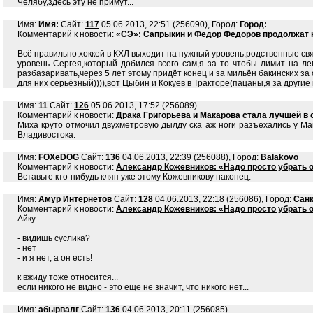
Челябу,здесь эту не примут...
Имя:
Имя:
Сайт:
117
05.06.2013, 22:51 (256090), Город:
Город:
Комментарий к новости:
«СЭ»: Сапрыкин и Федор Федоров продолжат 
Всё правильно,хоккей в КХЛ выходит на нужный уровень,родственные связи
уровень Сергея,который добился всего сам,я за то чтобы лимит на л
разбазаривать,через 5 лет этому придёт конец и за мильён бакинских за
для них серьёзный)))),вот Цыбин и Кокуев в Тракторе(пацаны,я за другие к
Имя:
11
Сайт:
126
05.06.2013, 17:52 (256089)
Комментарий к новости:
Драка Григорьева и Макарова стала лучшей в 
Миха круто отмочил двухметровую дылду ска аж ноги разъехались у Ма
Владивостока.
Имя:
FOXeDOG
Сайт:
136
04.06.2013, 22:39 (256088), Город:
Balakovo
Комментарий к новости:
Александр Кожевников: «Надо просто убрать о
Вставьте кто-нибудь кляп уже этому Кожевникову наконец.
Имя:
Амур Интернетов
Сайт:
128
04.06.2013, 22:18 (256086), Город:
Санк
Комментарий к новости:
Александр Кожевников: «Надо просто убрать о
Айку
- видишь суслика?
- нет
- и я нет, а он есть!
к вжиду тоже относится...
если никого не видно - это еще не значит, что никого нет...
Имя:
абырвалг
Сайт:
136
04.06.2013, 20:11 (256085)