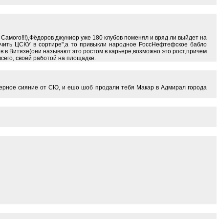
о Самого!!!),Фёдоров джуниор уже 180 клубов поменял и вряд ли выйдет на
мочить ЦСКУ в сортире",а то привыкли народное РоссНефтефское бабло
ов в Витязе(они называют это ростом в карьере,возможно это рост,причем
 всего, своей работой на площадке.
еверное сияние от СЮ, и ешо шоб продали тебя Макар в Адмирал города