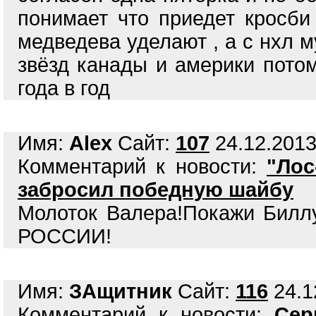
понимает что приедет кросби
медведева уделают , а с нхл м
звёзд канады и америки потом
года в год
Имя:
Alex
Сайт:
107
24.12.2013
Комментарий к новости:
"Лос
забросил победную шайбу
Молоток Валера!Покажи Биллу
РОССИИ!
Имя:
ЗАщитник
Сайт:
116
24.1
Комментарий к новости:
Сер