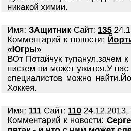
никакой химии.
Имя:
ЗАщитник
Сайт:
135
24.1
Комментарий к новости:
Йорт
«Югры»
ВОт Потайчук тупанул,зачем к 
нискем ни может ужится.У нас
специалистов можно найти.Йо
Хоккея.
Имя:
111
Сайт:
110
24.12.2013, 
Комментарий к новости:
Серге
пятак - и что с ним может с