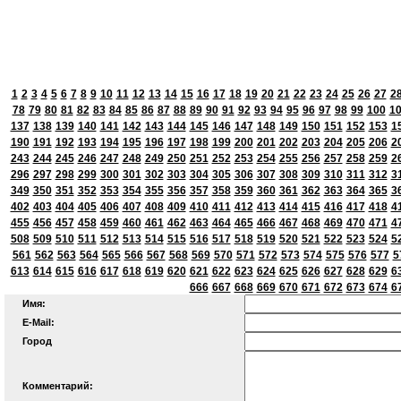
1
2
3
4
5
6
7
8
9
10
11
12
13
14
15
16
17
18
19
20
21
22
23
24
25
26
27
2
78
79
80
81
82
83
84
85
86
87
88
89
90
91
92
93
94
95
96
97
98
99
100
1
137
138
139
140
141
142
143
144
145
146
147
148
149
150
151
152
153
1
190
191
192
193
194
195
196
197
198
199
200
201
202
203
204
205
206
2
243
244
245
246
247
248
249
250
251
252
253
254
255
256
257
258
259
2
296
297
298
299
300
301
302
303
304
305
306
307
308
309
310
311
312
3
349
350
351
352
353
354
355
356
357
358
359
360
361
362
363
364
365
3
402
403
404
405
406
407
408
409
410
411
412
413
414
415
416
417
418
4
455
456
457
458
459
460
461
462
463
464
465
466
467
468
469
470
471
4
508
509
510
511
512
513
514
515
516
517
518
519
520
521
522
523
524
5
561
562
563
564
565
566
567
568
569
570
571
572
573
574
575
576
577
5
613
614
615
616
617
618
619
620
621
622
623
624
625
626
627
628
629
6
666
667
668
669
670
671
672
673
674
6
Имя:
E-Mail:
Город
Комментарий: