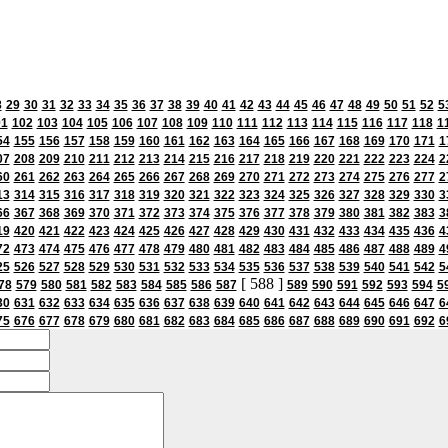
8
29
30
31
32
33
34
35
36
37
38
39
40
41
42
43
44
45
46
47
48
49
50
51
52
5
01
102
103
104
105
106
107
108
109
110
111
112
113
114
115
116
117
118
1
54
155
156
157
158
159
160
161
162
163
164
165
166
167
168
169
170
171
1
07
208
209
210
211
212
213
214
215
216
217
218
219
220
221
222
223
224
2
60
261
262
263
264
265
266
267
268
269
270
271
272
273
274
275
276
277
2
13
314
315
316
317
318
319
320
321
322
323
324
325
326
327
328
329
330
3
66
367
368
369
370
371
372
373
374
375
376
377
378
379
380
381
382
383
3
19
420
421
422
423
424
425
426
427
428
429
430
431
432
433
434
435
436
4
72
473
474
475
476
477
478
479
480
481
482
483
484
485
486
487
488
489
4
25
526
527
528
529
530
531
532
533
534
535
536
537
538
539
540
541
542
5
[ 588 ]
78
579
580
581
582
583
584
585
586
587
589
590
591
592
593
594
5
30
631
632
633
634
635
636
637
638
639
640
641
642
643
644
645
646
647
6
75
676
677
678
679
680
681
682
683
684
685
686
687
688
689
690
691
692
6