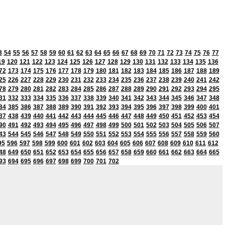
3
54
55
56
57
58
59
60
61
62
63
64
65
66
67
68
69
70
71
72
73
74
75
76
77
19
120
121
122
123
124
125
126
127
128
129
130
131
132
133
134
135
136
72
173
174
175
176
177
178
179
180
181
182
183
184
185
186
187
188
189
25
226
227
228
229
230
231
232
233
234
235
236
237
238
239
240
241
242
78
279
280
281
282
283
284
285
286
287
288
289
290
291
292
293
294
295
31
332
333
334
335
336
337
338
339
340
341
342
343
344
345
346
347
348
84
385
386
387
388
389
390
391
392
393
394
395
396
397
398
399
400
401
37
438
439
440
441
442
443
444
445
446
447
448
449
450
451
452
453
454
90
491
492
493
494
495
496
497
498
499
500
501
502
503
504
505
506
507
43
544
545
546
547
548
549
550
551
552
553
554
555
556
557
558
559
560
95
596
597
598
599
600
601
602
603
604
605
606
607
608
609
610
611
612
48
649
650
651
652
653
654
655
656
657
658
659
660
661
662
663
664
665
93
694
695
696
697
698
699
700
701
702