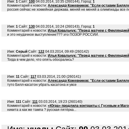
Имя:
1
Сайт:
100
04.03.2014, 10:35 (260144), Город:
1
Комментарий к новости:
Александр Кожевников: "Если оставим Биляле
россия сейчас не хоккейная держава. меняй не меняй а олимпиады все по
Имя:
1
Сайт:
130
04.03.2014, 10:24 (260143), Город:
1
Комментарий к новости:
Илья Ковальчук: "Перед матчем с Финляндией 
и это неудачное выступление??? это ПОЗОР РОССИИ.
Имя:
Серый
Сайт:
122
04.03.2014, 09:49 (260142)
Комментарий к новости:
Илья Ковальчук: "Перед матчем с Финляндией 
Тогда в чем дело, что опять обосрались?
Имя:
11
Сайт:
117
03.03.2014, 21:00 (260141)
Комментарий к новости:
Александр Кожевников: "Если оставим Биляле
туто Билл-касатон убрать касатона и увсе
Имя:
111
Сайт:
111
03.03.2014, 19:23 (260140)
Комментарий к новости:
«Югра» продлила контракты с Гусевым и Маг
никита а как же тампа ? русская пятёрка...