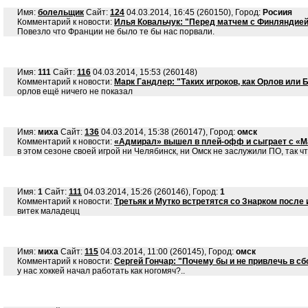
Имя:
болельщик
Сайт:
124
04.03.2014, 16:45 (260150), Город:
Росиия
Комментарий к новости:
Илья Ковальчук: "Перед матчем с Финляндией 
Повезло что Франции не было те бы нас порвали.
Имя:
111
Сайт:
116
04.03.2014, 15:53 (260148)
Комментарий к новости:
Марк Гандлер: "Таких игроков, как Орлов или
орлов ещё ничего не показал
Имя:
миха
Сайт:
136
04.03.2014, 15:38 (260147), Город:
омск
Комментарий к новости:
«Адмирал» вышел в плей-офф и сыграет с «М
в этом сезоне своей игрой ни Челябинск, ни Омск не заслужили ПО, так чт
Имя:
1
Сайт:
111
04.03.2014, 15:26 (260146), Город:
1
Комментарий к новости:
Третьяк и Мутко встретятся со Знарком после
витек маладецц
Имя:
миха
Сайт:
115
04.03.2014, 11:00 (260145), Город:
омск
Комментарий к новости:
Сергей Гончар: "Почему бы и не привлечь в сб
у нас хоккей начал работать как ногомяч?..