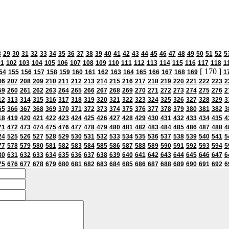
8
29
30
31
32
33
34
35
36
37
38
39
40
41
42
43
44
45
46
47
48
49
50
51
52
5
01
102
103
104
105
106
107
108
109
110
111
112
113
114
115
116
117
118
1
[ 170 ]
54
155
156
157
158
159
160
161
162
163
164
165
166
167
168
169
1
06
207
208
209
210
211
212
213
214
215
216
217
218
219
220
221
222
223
2
59
260
261
262
263
264
265
266
267
268
269
270
271
272
273
274
275
276
2
12
313
314
315
316
317
318
319
320
321
322
323
324
325
326
327
328
329
3
65
366
367
368
369
370
371
372
373
374
375
376
377
378
379
380
381
382
3
18
419
420
421
422
423
424
425
426
427
428
429
430
431
432
433
434
435
4
71
472
473
474
475
476
477
478
479
480
481
482
483
484
485
486
487
488
4
24
525
526
527
528
529
530
531
532
533
534
535
536
537
538
539
540
541
5
77
578
579
580
581
582
583
584
585
586
587
588
589
590
591
592
593
594
5
30
631
632
633
634
635
636
637
638
639
640
641
642
643
644
645
646
647
6
75
676
677
678
679
680
681
682
683
684
685
686
687
688
689
690
691
692
6