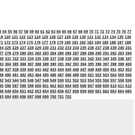
3
54
55
56
57
58
59
60
61
62
63
64
65
66
67
68
69
70
71
72
73
74
75
76
77
19
120
121
122
123
124
125
126
127
128
129
130
131
132
133
134
135
136
71
172
173
174
175
176
177
178
179
180
181
182
183
184
185
186
187
188
24
225
226
227
228
229
230
231
232
233
234
235
236
237
238
239
240
241
77
278
279
280
281
282
283
284
285
286
287
288
289
290
291
292
293
294
30
331
332
333
334
335
336
337
338
339
340
341
342
343
344
345
346
347
83
384
385
386
387
388
389
390
391
392
393
394
395
396
397
398
399
400
36
437
438
439
440
441
442
443
444
445
446
447
448
449
450
451
452
453
89
490
491
492
493
494
495
496
497
498
499
500
501
502
503
504
505
506
42
543
544
545
546
547
548
549
550
551
552
553
554
555
556
557
558
559
95
596
597
598
599
600
601
602
603
604
605
606
607
608
609
610
611
612
48
649
650
651
652
653
654
655
656
657
658
659
660
661
662
663
664
665
93
694
695
696
697
698
699
700
701
702