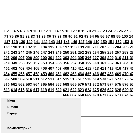
1
2
3
4
5
6
7
8
9
10
11
12
13
14
15
16
17
18
19
20
21
22
23
24
25
26
27
2
78
79
80
81
82
83
84
85
86
87
88
89
90
91
92
93
94
95
96
97
98
99
100
1
137
138
139
140
141
142
143
144
145
146
147
148
149
150
151
152
153
1
189
190
191
192
193
194
195
196
197
198
199
200
201
202
203
204
205
2
242
243
244
245
246
247
248
249
250
251
252
253
254
255
256
257
258
2
295
296
297
298
299
300
301
302
303
304
305
306
307
308
309
310
311
3
348
349
350
351
352
353
354
355
356
357
358
359
360
361
362
363
364
3
401
402
403
404
405
406
407
408
409
410
411
412
413
414
415
416
417
4
454
455
456
457
458
459
460
461
462
463
464
465
466
467
468
469
470
4
507
508
509
510
511
512
513
514
515
516
517
518
519
520
521
522
523
5
560
561
562
563
564
565
566
567
568
569
570
571
572
573
574
575
576
5
613
614
615
616
617
618
619
620
621
622
623
624
625
626
627
628
629
6
666
667
668
669
670
671
672
673
674
6
Имя:
E-Mail:
Город
Комментарий: