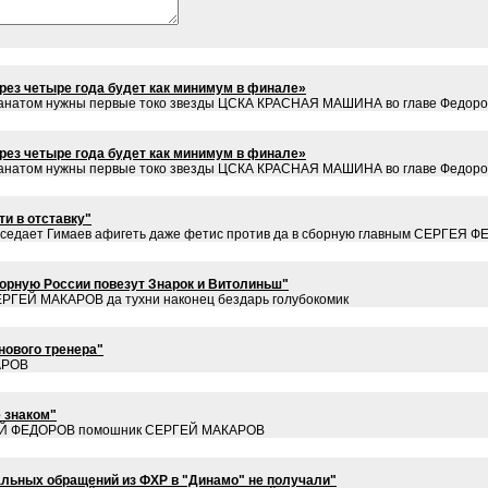
ез четыре года будет как минимум в финале»
 а фанатом нужны первые токо звезды ЦСКА КРАСНАЯ МАШИНА во главе Федор
ез четыре года будет как минимум в финале»
 а фанатом нужны первые токо звезды ЦСКА КРАСНАЯ МАШИНА во главе Федор
и в отставку"
м заседает Гимаев афигеть даже фетис против да в сборную главным СЕРГ
борную России повезут Знарок и Витолиньш"
ЕРГЕЙ МАКАРОВ да тухни наконец бездарь голубокомик
нового тренера"
АРОВ
е знаком"
ЕРГЕЙ ФЕДОРОВ помошник СЕРГЕЙ МАКАРОВ
альных обращений из ФХР в "Динамо" не получали"