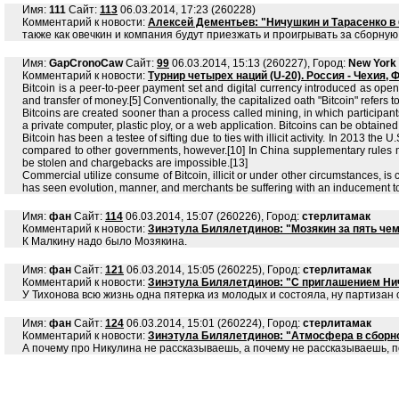
Имя:
111
Сайт:
113
06.03.2014, 17:23 (260228)
Комментарий к новости:
Алексей Дементьев: "Ничушкин и Тарасенко 
также как овечкин и компания будут приезжать и проигрывать за сборную
Имя:
GapCronoCaw
Сайт:
99
06.03.2014, 15:13 (260227), Город:
New York
Комментарий к новости:
Турнир четырех наций (U-20). Россия - Чехия,
Bitcoin is a peer-to-peer payment set and digital currency introduced as op
and transfer of money.[5] Conventionally, the capitalized oath "Bitcoin" refers t
Bitcoins are created sooner than a process called mining, in which participan
a private computer, plastic ploy, or a web application. Bitcoins can be obtained 
Bitcoin has been a testee of sifting due to ties with illicit activity. In 2013 t
compared to other governments, however.[10] In China supplementary rules mar
be stolen and chargebacks are impossible.[13]
Commercial utilize consume of Bitcoin, illicit or under other circumstances, is 
has seen evolution, manner, and merchants be suffering with an inducement to
Имя:
фан
Сайт:
114
06.03.2014, 15:07 (260226), Город:
стерлитамак
Комментарий к новости:
Зинэтула Билялетдинов: "Мозякин за пять чемп
К Малкину надо было Мозякина.
Имя:
фан
Сайт:
121
06.03.2014, 15:05 (260225), Город:
стерлитамак
Комментарий к новости:
Зинэтула Билялетдинов: "С приглашением Ничу
У Тихонова всю жизнь одна пятерка из молодых и состояла, ну партизан о
Имя:
фан
Сайт:
124
06.03.2014, 15:01 (260224), Город:
стерлитамак
Комментарий к новости:
Зинэтула Билялетдинов: "Атмосфера в сборной
А почему про Никулина не рассказываешь, а почему не рассказываешь, по