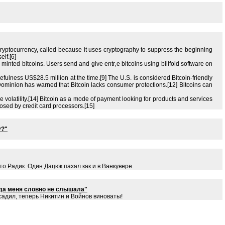
ryptocurrency, called because it uses cryptography to suppress the beginning
elf.[6]
inted bitcoins. Users send and give entr‚e bitcoins using billfold software on
usefulness US$28.5 million at the time.[9] The U.S. is considered Bitcoin-friendly
Dominion has warned that Bitcoin lacks consumer protections.[12] Bitcoins can
ze volatility.[14] Bitcoin as a mode of payment looking for products and services
osed by credit card processors.[15]
у?"
то Радик. Один Дацюк пахал как и в Ванкувере.
нда меня словно не слышала"
осадил, теперь Никитин и Войнов виноваты!