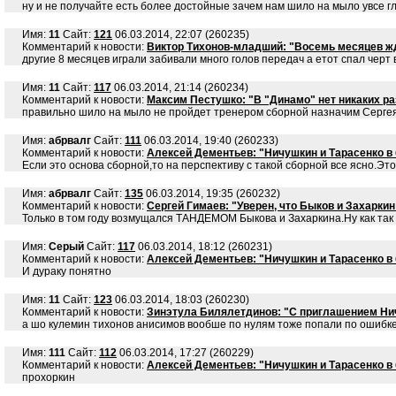
ну и не получайте есть более достойные зачем нам шило на мыло ув
Имя:
11
Сайт:
121
06.03.2014, 22:07 (260235)
Комментарий к новости:
Виктор Тихонов-младший: "Восемь месяцев ж
другие 8 месяцев играли забивали много голов передач а етот спал черт
Имя:
11
Сайт:
117
06.03.2014, 21:14 (260234)
Комментарий к новости:
Максим Пестушко: "В "Динамо" нет никаких ра
правильно шило на мыло не пройдет тренером сборной назначим Сергея
Имя:
абрвалг
Сайт:
111
06.03.2014, 19:40 (260233)
Комментарий к новости:
Алексей Дементьев: "Ничушкин и Тарасенко 
Если это основа сборной,то на перспективу с такой сборной все ясно.Это
Имя:
абрвалг
Сайт:
135
06.03.2014, 19:35 (260232)
Комментарий к новости:
Сергей Гимаев: "Уверен, что Быков и Захаркин 
Только в том году возмущался ТАНДЕМОМ Быкова и Захаркина.Ну как так
Имя:
Серый
Сайт:
117
06.03.2014, 18:12 (260231)
Комментарий к новости:
Алексей Дементьев: "Ничушкин и Тарасенко 
И дураку понятно
Имя:
11
Сайт:
123
06.03.2014, 18:03 (260230)
Комментарий к новости:
Зинэтула Билялетдинов: "С приглашением Ничу
а шо кулемин тихонов анисимов вообше по нулям тоже попали по ошибк
Имя:
111
Сайт:
112
06.03.2014, 17:27 (260229)
Комментарий к новости:
Алексей Дементьев: "Ничушкин и Тарасенко 
прохоркин