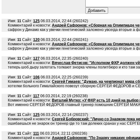
Имя:
11
Сайт:
125
06.03.2014, 22:44 (260242)
Комментарий к новости:
Андрей Сафронов: «Сборная на Олимпиаде чер
сафрон у Динамо как у увечки генетический заложено увсегда вторые
Имя:
11
Сайт:
120
06.03.2014, 22:44 (260241)
Комментарий к новости:
Андрей Сафронов: «Сборная на Олимпиаде чер
сафрон у Динамо как у увечки генетический заложено увсегда вторые
Имя:
11
Сайт:
127
06.03.2014, 22:35 (260240)
Комментарий к новости:
Вячеслав Фетисов: "Исполком ФХР должен уйт
теперь шоб дыру залотать толкают знорка члены политбюро и кто та
Имя:
11
Сайт:
106
06.03.2014, 22:25 (260239)
Комментарий к новости:
Сергей Гимаев: "Думаю, на чемпионат мира с
хотелки больного Гималайского повезут сборную СЕРГЕЙ ФЕДОРОВ и С
Имя:
11
Сайт:
117
06.03.2014, 22:19 (260238)
Комментарий к новости:
Виталий Мутко: «У ФХР есть 10 дней на выбор 
Вот именно СЕРГЕЙ ФЕДОРОВ главный тренер помошник СЕРГЕЙ МАК
Имя:
11
Сайт:
125
06.03.2014, 22:14 (260237)
Комментарий к новости:
Сергей Бобровский: "Лично со Знарком пока н
ошибаешься не знарок он тренер где то там долеких сранах у нас С
Имя:
11
Сайт:
111
06.03.2014, 22:11 (260236)
Комментарий к новости:
Андрей Сафронов: "По Знарку никаких офици