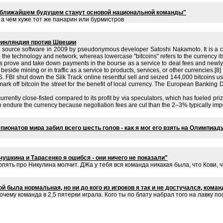
в ближайшем будущем станут основой национальной команды"
 а чем хуже тот же панарин или бурмистров
 Финляндия против Швеции
en source software in 2009 by pseudonymous developer Satoshi Nakamoto. It is a c
o the technology and network, whereas lowercase "bitcoins" refers to the currency its
ts prove and take down payments in the bourse as a service to deal fees and newly m
beside mining or in traffic as a service to products, services, or other currencies.[8]
he U.S. FBI shut down the Silk Track online resentful sell and seized 144,000 bitcoins 
k off bitcoin the street for the benefit of local currency. The European Banking 
currently close-fisted compared to its profit by via speculators, which has fueled pri
 endure the currency because negotiation fees are cut than the 2–3% typically imp
ионатов мира забил всего шесть голов - как я мог его взять на Олимпиад
шкина и Тарасенко я ошибся - они ничего не показали"
пять про Никулина молчит. ДЖа у тебя вся команда никакая была, что Кови, ч
 была нормальная, но ни до кого из игроков я так и не достучался, кома
чему команда в 2,5 пятерки играла. Кого ты по блату набрал того на лавку п