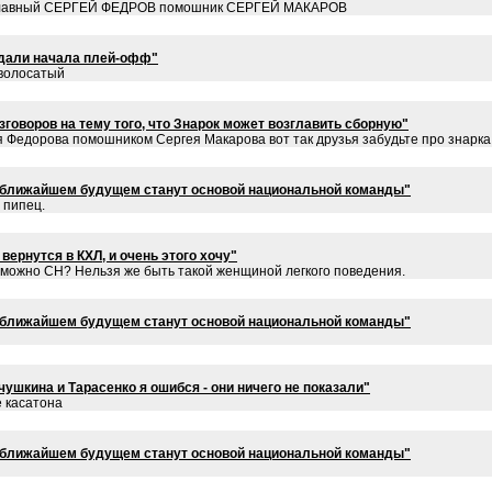
се главный СЕРГЕЙ ФЕДРОВ помошник СЕРГЕЙ МАКАРОВ
дали начала плей-офф"
 волосатый
зговоров на тему того, что Знарок может возглавить сборную"
 Федорова помошником Сергея Макарова вот так друзья забудьте про знарка
в ближайшем будущем станут основой национальной команды"
 пипец.
вернутся в КХЛ, и очень этого хочу"
 можно СН? Нельзя же быть такой женщиной легкого поведения.
в ближайшем будущем станут основой национальной команды"
шкина и Тарасенко я ошибся - они ничего не показали"
е касатона
в ближайшем будущем станут основой национальной команды"