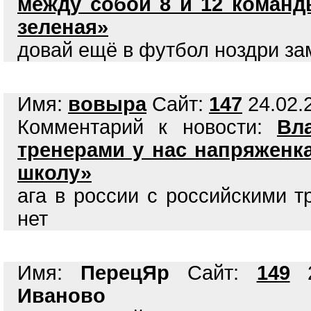
между собой 8 и 12 команд
зеленая»
довай ещё в футбол ноздри зам
Имя:
вовыра
Сайт:
147
24.02.2
Комментарий к новости:
Вл
тренерами у нас напряженк
школу»
ага в россии с российскими 
нет
Имя:
ПерецЯр
Сайт:
149
2
Иваново