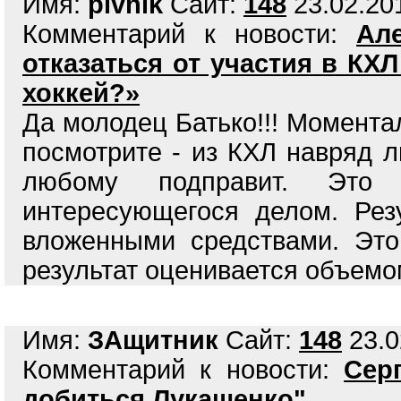
Имя:
pivnik
Сайт:
148
23.02.201
Комментарий к новости:
Ал
отказаться от участия в КХ
хоккей?»
Да молодец Батько!!! Момента
посмотрите - из КХЛ навряд л
любому подправит. Это 
интересующегося делом. Рез
вложенными средствами. Это
результат оценивается объемо
Имя:
ЗАщитник
Сайт:
148
23.0
Комментарий к новости:
Сер
добиться Лукашенко"