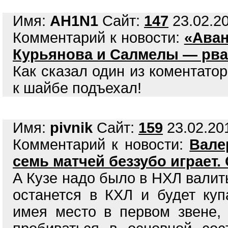
Имя:
AH1N1
Сайт:
147
23.02.20
Комментарий к новости:
«Аван
Курьянова и Салмелы — рва
Как сказал один из коментато
к шайбе подъехал!
Имя:
pivnik
Сайт:
159
23.02.201
Комментарий к новости:
Вале
семь матчей беззубо играет.
А Кузе надо было в НХЛ валить
останется в КХЛ и будет куп
имея место в первом звене,