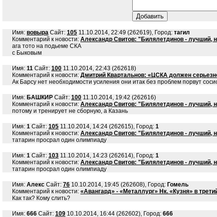
Имя:
вовыра
Сайт:
105
11.10.2014, 22:49 (262619), Город:
тагил
Комментарий к новости:
Александр Свитов: "Билялетдинов - лучший, на
ага тото на подьеме СКА
с Быковым
Имя:
11
Сайт:
100
11.10.2014, 22:43 (262618)
Комментарий к новости:
Дмитрий Квартальнов: «ЦСКА должен серьезно
Ак Барсу нет необходимости усиления они итак без проблем порвут сосис
Имя:
БАШКИР
Сайт:
100
11.10.2014, 19:42 (262616)
Комментарий к новости:
Александр Свитов: "Билялетдинов - лучший, на
потому и тренирует не сборную, а Казань
Имя:
1
Сайт:
105
11.10.2014, 14:24 (262615), Город:
1
Комментарий к новости:
Александр Свитов: "Билялетдинов - лучший, на
татарин просрал один олимпиаду
Имя:
1
Сайт:
103
11.10.2014, 14:23 (262614), Город:
1
Комментарий к новости:
Александр Свитов: "Билялетдинов - лучший, на
татарин просрал один олимпиаду
Имя:
Алекс
Сайт:
76
10.10.2014, 19:45 (262608), Город:
Гомель
Комментарий к новости:
«Авангард» - «Металлург» Нк. «Кузня» в трети
Как так? Кому слить?
Имя:
666
Сайт:
109
10.10.2014, 16:44 (262602), Город:
666