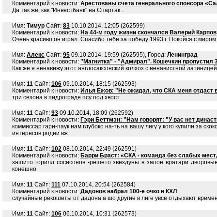
Комментарий к новости:
Арестованы счета генерального спонсора «Са
Да так же, как "Инвестбанк" на Спартак...
Имя:
Тимур
Сайт:
83
10.10.2014, 12:05 (262599)
Комментарий к новости:
На 44-м году жизни скончался Валерий Карпов
Очень красиво он играл. Спасибо тебе за победу 1993 г. Покойся с миром
Имя:
Алекс
Сайт:
95
09.10.2014, 19:59 (262595), Город:
Ленинград
Комментарий к новости:
"Магнитка" - "Адмирал". Кошечкин пропустил 3
Как же я ненавижу этот англосаксонский колхоз с ненавистной латиницей
Имя:
11
Сайт:
106
09.10.2014, 18:15 (262593)
Комментарий к новости:
Илья Ежов: "Не ожидал, что СКА меня отдаст 
три сезона в пидрограде псу под хвост
Имя:
11
Сайт:
93
09.10.2014, 18:09 (262592)
Комментарий к новости:
Гэри Беттмэн: "Нам говорят: "У вас нет динас
коммиссар гари-паук нам глубоко на-ть на вашу лигу у кого купили за ск
интересов родни вж
Имя:
11
Сайт:
102
08.10.2014, 22:49 (262591)
Комментарий к новости:
Барри Браст: «СКА - команда без слабых мест
зашито горилл сосисонов -решето звездуны в запое вратари дворовые
конешно
Имя:
11
Сайт:
111
07.10.2014, 20:54 (262584)
Комментарий к новости:
Дадонов набрал 100-е очко в КХЛ
случайные рекошеты от дадона а шо другие в лиге увсе отдыхают време
Имя:
11
Сайт:
106
06.10.2014, 10:31 (262573)