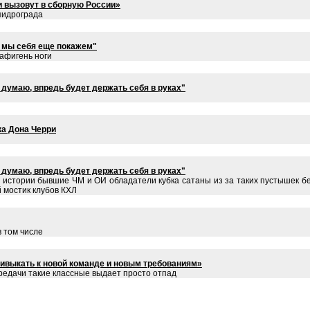
и вызовут в сборную России»
 пидрограда
, мы себя еще покажем"
 афигень ноги
 думаю, впредь будет держать себя в руках"
ка Дона Черри
 думаю, впредь будет держать себя в руках"
у истории бывшие ЧМ и ОИ обладатели кубка сатаны из за таких пустышек б
й мостик клубов КХЛ
в том числе
ивыкать к новой команде и новым требованиям»
редачи такие классные выдает просто отпад