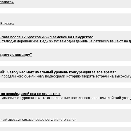
лавата»
 Валерка.
 гола после 12 бросков и был заменен на Печурского
. Ублюдки деревенские. Ведь живут там одни дебилы, а латиницу вешают на г
в другую команду"
тий". Зато у нас максимальный уровень конкуренции за все время"
око продали кого обе-ли кому подносрали историю творять встречи на высоком 
, но непобедимой она не является»
 долекие от уровня нхл токо полосатые косолапого ешо гималайский увсе
нный звездун сосисонов до регулярного запоя