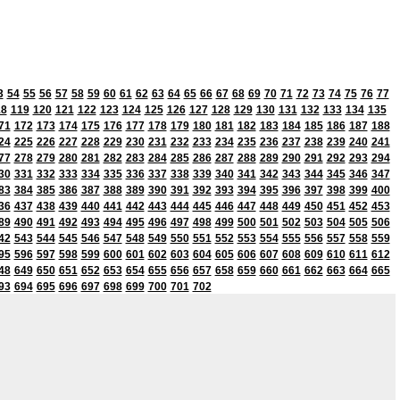
3
54
55
56
57
58
59
60
61
62
63
64
65
66
67
68
69
70
71
72
73
74
75
76
77
18
119
120
121
122
123
124
125
126
127
128
129
130
131
132
133
134
135
71
172
173
174
175
176
177
178
179
180
181
182
183
184
185
186
187
188
24
225
226
227
228
229
230
231
232
233
234
235
236
237
238
239
240
241
77
278
279
280
281
282
283
284
285
286
287
288
289
290
291
292
293
294
30
331
332
333
334
335
336
337
338
339
340
341
342
343
344
345
346
347
83
384
385
386
387
388
389
390
391
392
393
394
395
396
397
398
399
400
36
437
438
439
440
441
442
443
444
445
446
447
448
449
450
451
452
453
89
490
491
492
493
494
495
496
497
498
499
500
501
502
503
504
505
506
42
543
544
545
546
547
548
549
550
551
552
553
554
555
556
557
558
559
95
596
597
598
599
600
601
602
603
604
605
606
607
608
609
610
611
612
48
649
650
651
652
653
654
655
656
657
658
659
660
661
662
663
664
665
93
694
695
696
697
698
699
700
701
702