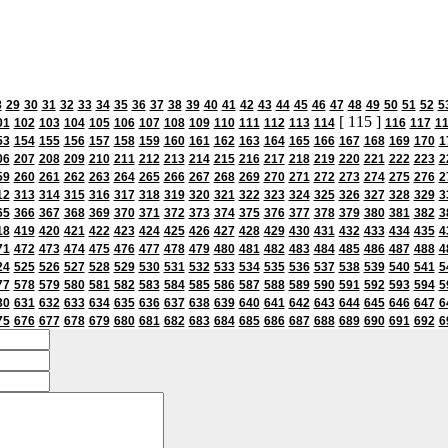
8
29
30
31
32
33
34
35
36
37
38
39
40
41
42
43
44
45
46
47
48
49
50
51
52
5
[ 115 ]
01
102
103
104
105
106
107
108
109
110
111
112
113
114
116
117
1
53
154
155
156
157
158
159
160
161
162
163
164
165
166
167
168
169
170
1
06
207
208
209
210
211
212
213
214
215
216
217
218
219
220
221
222
223
2
59
260
261
262
263
264
265
266
267
268
269
270
271
272
273
274
275
276
2
12
313
314
315
316
317
318
319
320
321
322
323
324
325
326
327
328
329
3
65
366
367
368
369
370
371
372
373
374
375
376
377
378
379
380
381
382
3
18
419
420
421
422
423
424
425
426
427
428
429
430
431
432
433
434
435
4
71
472
473
474
475
476
477
478
479
480
481
482
483
484
485
486
487
488
4
24
525
526
527
528
529
530
531
532
533
534
535
536
537
538
539
540
541
5
77
578
579
580
581
582
583
584
585
586
587
588
589
590
591
592
593
594
5
30
631
632
633
634
635
636
637
638
639
640
641
642
643
644
645
646
647
6
75
676
677
678
679
680
681
682
683
684
685
686
687
688
689
690
691
692
6