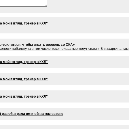
 мой взгляд, тренер в КХЛ"
 усилиться, чтобы играть вровень со СКА»
онов и кибальчупа в том числе токо поласатые могут спасти Б и зхаркина та
 мой взгляд, тренер в КХЛ"
 мой взгляд, тренер в КХЛ"
 мой взгляд, тренер в КХЛ"
й раз обыграла омичей в этом сезоне