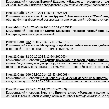
Комментарий к новости:
Евгений Дадонов: «Надеюсь, что меня все-так
Анискин в сочях Симаков в свердловске играют намного круче сосисонов
Имя:
11
Сайт:
97
05.10.2014, 16:34 (262572)
Комментарий к новости:
Алексей Крутов: "Никакой паники в "Сочи" нет
обычно фитязь фарм клуб ска увсегда на дне турнирной таблицы с кэпом
Имя:
ah1n1
Сайт:
73
05.10.2014, 16:09 (262571)
Комментарий к новости:
Владимир Крикунов: "Назаров - умный парень,
По парню давно психушка плачет!
Имя:
11
Сайт:
102
05.10.2014, 12:01 (262570)
Комментарий к новости:
Макдэвид попробовал себя в качестве двойни
очередной педрило нэхл в кастюме клоуна чири
Имя:
11
Сайт:
81
05.10.2014, 11:54 (262569)
Комментарий к новости:
Владимир Крикунов: "Назаров - умный парень,
умнику бездарному псевдо тренеру карипану фети давно пора на свалк
гоняют по клубам шоб показать якобы у нас нет достойных на тренерски
Имя:
11
Сайт:
106
04.10.2014, 23:45 (262568)
Комментарий к новости:
Илья Ковальчук: «Все 60 матчей не выиграть»
как два пальца ..... 60 ЗАРИПОВ всех порвет однозначно и вас сосисонов 
Имя:
11
Сайт:
75
02.10.2014, 22:57 (262563)
Комментарий к новости:
Зинэтула Билялетдинов: «Малыхину нужно пр
ЗАРИПОВ тоже в новой команде однако забивает в каждом матче ешо пе