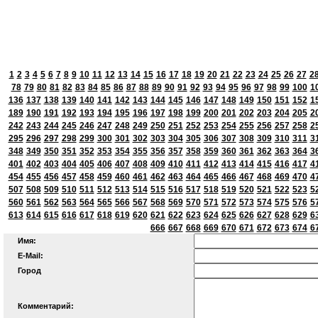
1
2
3
4
5
6
7
8
9
10
11
12
13
14
15
16
17
18
19
20
21
22
23
24
25
26
27
2
78
79
80
81
82
83
84
85
86
87
88
89
90
91
92
93
94
95
96
97
98
99
100
1
136
137
138
139
140
141
142
143
144
145
146
147
148
149
150
151
152
1
189
190
191
192
193
194
195
196
197
198
199
200
201
202
203
204
205
2
242
243
244
245
246
247
248
249
250
251
252
253
254
255
256
257
258
2
295
296
297
298
299
300
301
302
303
304
305
306
307
308
309
310
311
3
348
349
350
351
352
353
354
355
356
357
358
359
360
361
362
363
364
3
401
402
403
404
405
406
407
408
409
410
411
412
413
414
415
416
417
4
454
455
456
457
458
459
460
461
462
463
464
465
466
467
468
469
470
4
507
508
509
510
511
512
513
514
515
516
517
518
519
520
521
522
523
5
560
561
562
563
564
565
566
567
568
569
570
571
572
573
574
575
576
5
613
614
615
616
617
618
619
620
621
622
623
624
625
626
627
628
629
6
666
667
668
669
670
671
672
673
674
6
Имя:
E-Mail:
Город
Комментарий: