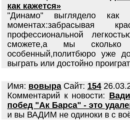
как кажется»
"Динамо" выглядело как
моментах:забрасывая 
профессиональной легкость
сможете,а мы сколько
особенный,политбюро уже до
выграть или достойно проигра
Имя:
вовыра
Сайт:
154
26.03.2
Комментарий к новости:
Вади
побед "Ак Барса" - это удал
и вы ВАДИМ не одиноки в с во