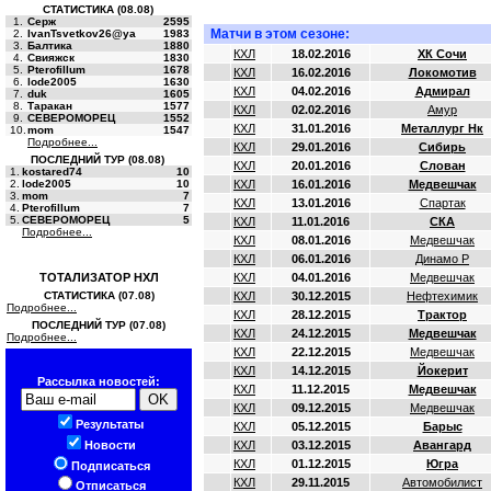
СТАТИСТИКА (08.08)
1.
Серж
2595
Матчи в этом сезоне:
2.
IvanTsvetkov26@ya
1983
3.
Балтика
1880
КХЛ
18.02.2016
ХК Сочи
4.
Свияжск
1830
5.
Pterofillum
1678
КХЛ
16.02.2016
Локомотив
6.
lode2005
1630
КХЛ
04.02.2016
Адмирал
7.
duk
1605
8.
Таракан
1577
КХЛ
02.02.2016
Амур
9.
СЕВЕРОМОРЕЦ
1552
КХЛ
31.01.2016
Металлург Нк
10.
mom
1547
Подробнее...
КХЛ
29.01.2016
Сибирь
ПОСЛЕДНИЙ ТУР (08.08)
КХЛ
20.01.2016
Слован
1.
kostared74
10
2.
lode2005
10
КХЛ
16.01.2016
Медвешчак
3.
mom
7
КХЛ
13.01.2016
Спартак
4.
Pterofillum
7
5.
СЕВЕРОМОРЕЦ
5
КХЛ
11.01.2016
СКА
Подробнее...
КХЛ
08.01.2016
Медвешчак
КХЛ
06.01.2016
Динамо Р
ТОТАЛИЗАТОР НХЛ
КХЛ
04.01.2016
Медвешчак
СТАТИСТИКА (07.08)
КХЛ
30.12.2015
Нефтехимик
Подробнее...
КХЛ
28.12.2015
Трактор
ПОСЛЕДНИЙ ТУР (07.08)
КХЛ
24.12.2015
Медвешчак
Подробнее...
КХЛ
22.12.2015
Медвешчак
КХЛ
14.12.2015
Йокерит
Рассылка новостей:
КХЛ
11.12.2015
Медвешчак
КХЛ
09.12.2015
Медвешчак
Результаты
КХЛ
05.12.2015
Барыс
Новости
КХЛ
03.12.2015
Авангард
КХЛ
01.12.2015
Югра
Подписаться
КХЛ
29.11.2015
Автомобилист
Отписаться