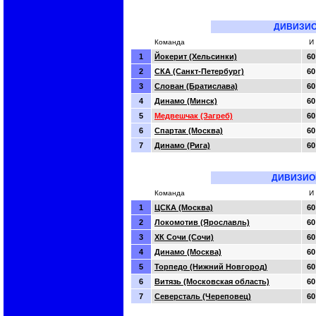
ДИВИЗИО
Команда
И
1
Йокерит (Хельсинки)
60
2
СКА (Санкт-Петербург)
60
3
Слован (Братислава)
60
4
Динамо (Минск)
60
5
Медвешчак (Загреб)
60
6
Спартак (Москва)
60
7
Динамо (Рига)
60
ДИВИЗИО
Команда
И
1
ЦСКА (Москва)
60
2
Локомотив (Ярославль)
60
3
ХК Сочи (Сочи)
60
4
Динамо (Москва)
60
5
Торпедо (Нижний Новгород)
60
6
Витязь (Московская область)
60
7
Северсталь (Череповец)
60