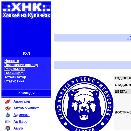
..:: Х
КХЛ
Новости
Положение команд
Результаты
Плей-Офф
Тотализатор
ГОД ОСН
Статистика
СТАДИОН
ЦВЕТА:
Команды
Авангард
Автомобилист
ДОСТИЖЕ
Адмирал
Ак Барс
Амур