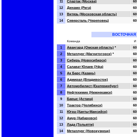
11
Спартак (Москва)
60
12
Динамо (Рига)
60
13
Витязь (Московская область)
60
14
Северсталь (Череповец)
60
ВОСТОЧНАЯ
Команда
И
1
Авангард (Омская область)
*
60
2
Металлург (Магнитогорск)
*
60
3
Сибирь (Новосибирск)
60
4
Салават Юлаев (Уфа)
60
5
Ак Барс (Казань)
60
6
Адмирал (Владивосток)
60
7
Автомобилист (Екатеринбург)
60
8
Нефтехимик (Нижнекамск)
60
9
Барыс (Астана)
60
10
Трактор (Челябинск)
60
11
Югра (Ханты-Мансийск)
60
12
Амур (Хабаровск)
60
13
Лада (Тольятти)
60
14
Металлург (Новокузнецк)
60