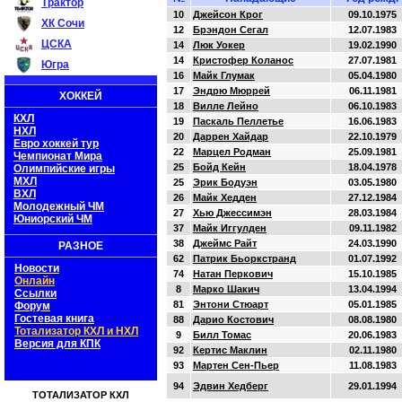
Трактор
10
Джейсон Крог
09.10.1975
ХК Сочи
12
Брэндон Сегал
12.07.1983
ЦСКА
14
Люк Уокер
19.02.1990
14
Кристофер Коланос
27.07.1981
Югра
16
Майк Глумак
05.04.1980
17
Эндрю Мюррей
06.11.1981
ХОККЕЙ
18
Вилле Лейно
06.10.1983
КХЛ
19
Паскаль Пеллетье
16.06.1983
НХЛ
20
Даррен Хайдар
22.10.1979
Евро хоккей тур
22
Марцел Родман
25.09.1981
Чемпионат Мира
25
Бойд Кейн
18.04.1978
Олимпийские игры
МХЛ
25
Эрик Бодуэн
03.05.1980
ВХЛ
26
Майк Хедден
27.12.1984
Молодежный ЧМ
27
Хью Джессимэн
28.03.1984
Юниорский ЧМ
37
Майк Иггулден
09.11.1982
38
Джеймс Райт
24.03.1990
РАЗНОЕ
62
Патрик Бьоркстранд
01.07.1992
Новости
74
Натан Перкович
15.10.1985
Онлайн
8
Марко Шакич
13.04.1994
Ссылки
81
Энтони Стюарт
05.01.1985
Форум
Гостевая книга
88
Дарио Костович
08.08.1980
Тотализатор КХЛ и НХЛ
9
Билл Томас
20.06.1983
Версия для КПК
92
Кертис Маклин
02.11.1980
93
Мартен Сен-Пьер
11.08.1983
94
Эдвин Хедберг
29.01.1994
ТОТАЛИЗАТОР КХЛ