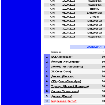
КХЛ
17.09.2015
Медвешчак
КХЛ
14.09.2015
Медвешчак
КХЛ
10.09.2015
Витязь
КХЛ
08.09.2015
Динамо Мск
КХЛ
06.09.2015
Слован
КХЛ
03.09.2015
Медвешчак
КХЛ
01.09.2015
Медвешчак
КХЛ
30.08.2015
Медвешчак
КХЛ
28.08.2015
Медвешчак
КХЛ
26.08.2015
Медвешчак
ЗАПАДНАЯ 
Команда
И
1
ЦСКА (Москва)
*
60
2
Йокерит (Хельсинки)
*
60
3
Локомотив (Ярославль)
60
4
ХК Сочи (Сочи)
60
5
Динамо (Москва)
60
6
СКА (Санкт-Петербург)
60
7
Торпедо (Нижний Новгород)
60
8
Слован (Братислава)
60
9
Динамо (Минск)
60
10
Медвешчак (Загреб)
60