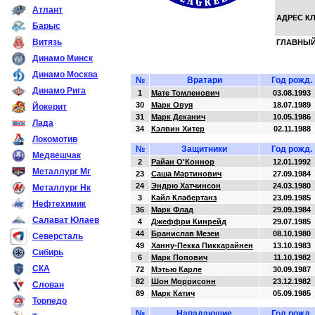
Атлант
АДРЕС К
Барыс
Витязь
ГЛАВНЫЙ
Динамо Минск
Динамо Москва
№
Вратари
Год рожд.
Динамо Рига
1
Мате Томленович
03.08.1993
30
Марк Овуя
18.07.1989
Йокерит
31
Марк Деканич
10.05.1986
Лада
34
Кэлвин Хитер
02.11.1988
Локомотив
№
Защитники
Год рожд.
Медвешчак
2
Райан О'Коннор
12.01.1992
Металлург Мг
23
Саша Мартинович
27.09.1984
24
Эндрю Хатчинсон
24.03.1980
Металлург Нк
3
Кайл Клабертанз
23.09.1985
Нефтехимик
36
Марк Флад
29.09.1984
Салават Юлаев
4
Джеффри Кинрейд
29.07.1985
44
Бранислав Мезеи
08.10.1980
Северсталь
49
Ханну-Пекка Пиккарайнен
13.10.1983
Сибирь
6
Марк Попович
11.10.1982
СКА
72
Мэтью Карле
30.09.1987
82
Шон Моррисонн
23.12.1982
Слован
89
Марк Катич
05.09.1985
Торпедо
№
Нападающие
Год рожд.