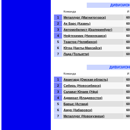
ДИВИЗИОН
Команда
И
1
Металлург (Магнитогорск)
60
2
Ак Барс (Казань)
60
3
Автомобилист (Екатеринбург)
60
4
Нефтехимик (Нижнекамск)
60
5
Трактор (Челябинск)
60
6
Югра (Ханты-Мансийск)
60
7
Лада (Тольятти)
60
ДИВИЗИОН
Команда
И
1
Авангард (Омская область)
60
2
Сибирь (Новосибирск)
60
3
Салават Юлаев (Уфа)
60
4
Адмирал (Владивосток)
60
5
Барыс (Астана)
60
6
Амур (Хабаровск)
60
7
Металлург (Новокузнецк)
60