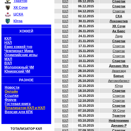
Трактор
КХЛ
09.12.2015
Спартак
КХЛ
06.12.2015
Спартак
ХК Сочи
КХЛ
04.12.2015
Спартак
ЦСКА
КХЛ
02.12.2015
СКА
Югра
КХЛ
30.11.2015
Локомотив
КХЛ
28.11.2015
ХК Сочи
ХОККЕЙ
КХЛ
26.11.2015
Ак Барс
КХЛ
24.11.2015
Лада
КХЛ
КХЛ
21.11.2015
Спартак
НХЛ
КХЛ
17.11.2015
Спартак
Евро хоккей тур
Чемпионат Мира
КХЛ
15.11.2015
Спартак
Олимпийские игры
КХЛ
12.11.2015
Спартак
МХЛ
КХЛ
10.11.2015
Спартак
ВХЛ
КХЛ
01.11.2015
Динамо Мск
Молодежный ЧМ
КХЛ
28.10.2015
Авангард
Юниорский ЧМ
КХЛ
26.10.2015
Барыс
РАЗНОЕ
КХЛ
25.10.2015
Автомобилист
КХЛ
22.10.2015
Югра
Новости
КХЛ
18.10.2015
Спартак
Онлайн
Ссылки
КХЛ
14.10.2015
Спартак
Форум
КХЛ
12.10.2015
Спартак
Гостевая книга
КХЛ
10.10.2015
Спартак
Тотализатор КХЛ и НХЛ
КХЛ
07.10.2015
ХК Сочи
Версия для КПК
КХЛ
05.10.2015
Трактор
КХЛ
03.10.2015
Нефтехимик
КХЛ
01.10.2015
Динамо Р
ТОТАЛИЗАТОР КХЛ
КХЛ
27.09.2015
Спартак