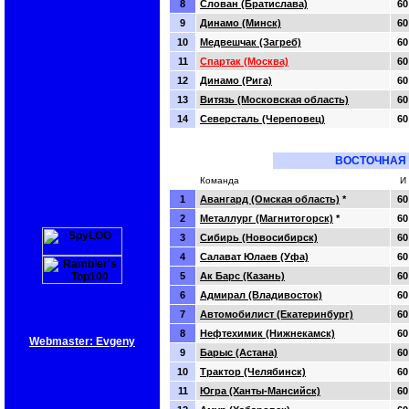
8
Слован (Братислава)
60
9
Динамо (Минск)
60
10
Медвешчак (Загреб)
60
11
Спартак (Москва)
60
12
Динамо (Рига)
60
13
Витязь (Московская область)
60
14
Северсталь (Череповец)
60
ВОСТОЧНАЯ
Команда
И
1
Авангард (Омская область)
*
60
2
Металлург (Магнитогорск)
*
60
3
Сибирь (Новосибирск)
60
4
Салават Юлаев (Уфа)
60
5
Ак Барс (Казань)
60
6
Адмирал (Владивосток)
60
7
Автомобилист (Екатеринбург)
60
8
Нефтехимик (Нижнекамск)
60
Webmaster: Evgeny
9
Барыс (Астана)
60
10
Трактор (Челябинск)
60
11
Югра (Ханты-Мансийск)
60