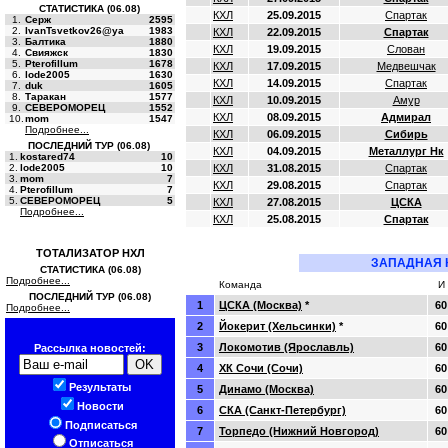
СТАТИСТИКА (06.08)
КХЛ
25.09.2015
Спартак
1.
Серж
2595
2.
IvanTsvetkov26@ya
1983
КХЛ
22.09.2015
Спартак
3.
Балтика
1880
КХЛ
19.09.2015
Слован
4.
Свияжск
1830
5.
Pterofillum
1678
КХЛ
17.09.2015
Медвешчак
6.
lode2005
1630
КХЛ
14.09.2015
Спартак
7.
duk
1605
8.
Таракан
1577
КХЛ
10.09.2015
Амур
9.
СЕВЕРОМОРЕЦ
1552
КХЛ
08.09.2015
Адмирал
10.
mom
1547
Подробнее...
КХЛ
06.09.2015
Сибирь
ПОСЛЕДНИЙ ТУР (06.08)
КХЛ
04.09.2015
Металлург Нк
1.
kostared74
10
2.
lode2005
10
КХЛ
31.08.2015
Спартак
3.
mom
7
КХЛ
29.08.2015
Спартак
4.
Pterofillum
7
5.
СЕВЕРОМОРЕЦ
5
КХЛ
27.08.2015
ЦСКА
Подробнее...
КХЛ
25.08.2015
Спартак
ТОТАЛИЗАТОР НХЛ
ЗАПАДНАЯ 
СТАТИСТИКА (06.08)
Подробнее...
Команда
И
ПОСЛЕДНИЙ ТУР (06.08)
1
ЦСКА (Москва)
*
60
Подробнее...
2
Йокерит (Хельсинки)
*
60
3
Локомотив (Ярославль)
60
Рассылка новостей:
4
ХК Сочи (Сочи)
60
Результаты
5
Динамо (Москва)
60
Новости
6
СКА (Санкт-Петербург)
60
Подписаться
7
Торпедо (Нижний Новгород)
60
Отписаться