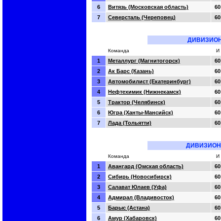
6
Витязь (Московская область)
60
7
Северсталь (Череповец)
60
ДИВИЗИОН
Команда
И
1
Металлург (Магнитогорск)
60
2
Ак Барс (Казань)
60
3
Автомобилист (Екатеринбург)
60
4
Нефтехимик (Нижнекамск)
60
5
Трактор (Челябинск)
60
6
Югра (Ханты-Мансийск)
60
7
Лада (Тольятти)
60
ДИВИЗИОН
Команда
И
1
Авангард (Омская область)
60
2
Сибирь (Новосибирск)
60
3
Салават Юлаев (Уфа)
60
4
Адмирал (Владивосток)
60
5
Барыс (Астана)
60
6
Амур (Хабаровск)
60