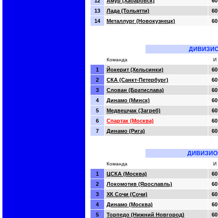
12
Амур (Хабаровск)
60
13
Лада (Тольятти)
60
14
Металлург (Новокузнецк)
60
ДИВИЗИО
Команда
И
1
Йокерит (Хельсинки)
60
2
СКА (Санкт-Петербург)
60
3
Слован (Братислава)
60
4
Динамо (Минск)
60
5
Медвешчак (Загреб)
60
6
Спартак (Москва)
60
7
Динамо (Рига)
60
ДИВИЗИО
Команда
И
1
ЦСКА (Москва)
60
2
Локомотив (Ярославль)
60
3
ХК Сочи (Сочи)
60
4
Динамо (Москва)
60
5
Торпедо (Нижний Новгород)
60