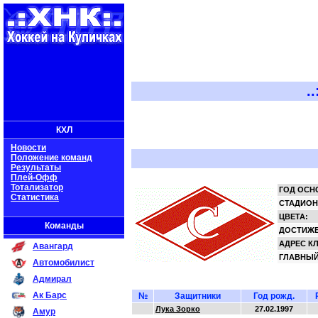
..:: Х
КХЛ
Новости
Положение команд
Результаты
Плей-Офф
Тотализатор
ГОД ОСН
Статистика
СТАДИОН
ЦВЕТА:
Команды
ДОСТИЖЕ
АДРЕС К
Авангард
ГЛАВНЫЙ
Автомобилист
Адмирал
Ак Барс
№
Защитники
Год рожд.
Лука Зорко
27.02.1997
Амур