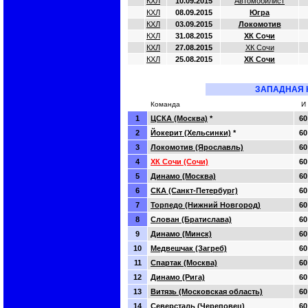
КХЛ
10.09.2015
Автомобилист
КХЛ
08.09.2015
Югра
КХЛ
03.09.2015
Локомотив
КХЛ
31.08.2015
ХК Сочи
КХЛ
27.08.2015
ХК Сочи
КХЛ
25.08.2015
ХК Сочи
ЗАПАДНАЯ 
Команда
И
1
ЦСКА (Москва)
*
60
2
Йокерит (Хельсинки)
*
60
3
Локомотив (Ярославль)
60
4
ХК Сочи (Сочи)
60
5
Динамо (Москва)
60
6
СКА (Санкт-Петербург)
60
7
Торпедо (Нижний Новгород)
60
8
Слован (Братислава)
60
9
Динамо (Минск)
60
10
Медвешчак (Загреб)
60
11
Спартак (Москва)
60
12
Динамо (Рига)
60
13
Витязь (Московская область)
60
14
Северсталь (Череповец)
60