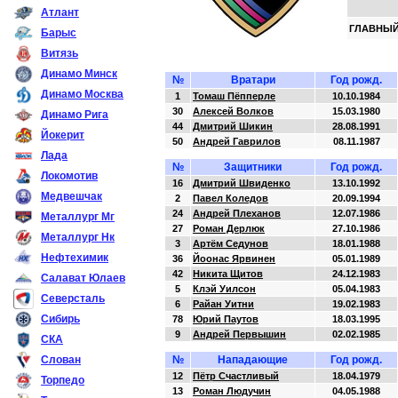
Атлант
ГЛАВНЫЙ
Барыс
Витязь
Динамо Минск
№
Вратари
Год рожд.
Динамо Москва
1
Томаш Пёпперле
10.10.1984
30
Алексей Волков
15.03.1980
Динамо Рига
44
Дмитрий Шикин
28.08.1991
Йокерит
50
Андрей Гаврилов
08.11.1987
Лада
№
Защитники
Год рожд.
Локомотив
16
Дмитрий Швиденко
13.10.1992
Медвешчак
2
Павел Коледов
20.09.1994
24
Андрей Плеханов
12.07.1986
Металлург Мг
27
Роман Дерлюк
27.10.1986
Металлург Нк
3
Артём Седунов
18.01.1988
Нефтехимик
36
Йоонас Ярвинен
05.01.1989
42
Никита Щитов
24.12.1983
Салават Юлаев
5
Клэй Уилсон
05.04.1983
Северсталь
6
Райан Уитни
19.02.1983
Сибирь
78
Юрий Паутов
18.03.1995
9
Андрей Первышин
02.02.1985
СКА
Слован
№
Нападающие
Год рожд.
12
Пётр Счастливый
18.04.1979
Торпедо
13
Роман Людучин
04.05.1988