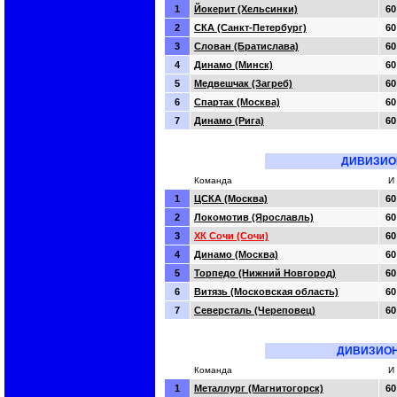
1
Йокерит (Хельсинки)
60
2
СКА (Санкт-Петербург)
60
3
Слован (Братислава)
60
4
Динамо (Минск)
60
5
Медвешчак (Загреб)
60
6
Спартак (Москва)
60
7
Динамо (Рига)
60
ДИВИЗИО
Команда
И
1
ЦСКА (Москва)
60
2
Локомотив (Ярославль)
60
3
ХК Сочи (Сочи)
60
4
Динамо (Москва)
60
5
Торпедо (Нижний Новгород)
60
6
Витязь (Московская область)
60
7
Северсталь (Череповец)
60
ДИВИЗИОН
Команда
И
1
Металлург (Магнитогорск)
60