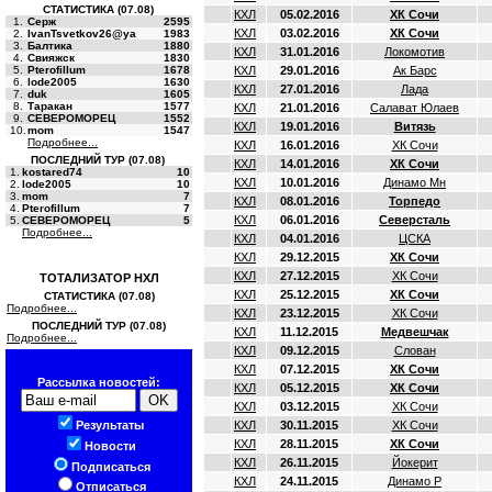
СТАТИСТИКА (07.08)
КХЛ
05.02.2016
ХК Сочи
1.
Серж
2595
КХЛ
03.02.2016
ХК Сочи
2.
IvanTsvetkov26@ya
1983
3.
Балтика
1880
КХЛ
31.01.2016
Локомотив
4.
Свияжск
1830
5.
Pterofillum
1678
КХЛ
29.01.2016
Ак Барс
6.
lode2005
1630
КХЛ
27.01.2016
Лада
7.
duk
1605
8.
Таракан
1577
КХЛ
21.01.2016
Салават Юлаев
9.
СЕВЕРОМОРЕЦ
1552
КХЛ
19.01.2016
Витязь
10.
mom
1547
Подробнее...
КХЛ
16.01.2016
ХК Сочи
ПОСЛЕДНИЙ ТУР (07.08)
КХЛ
14.01.2016
ХК Сочи
1.
kostared74
10
КХЛ
10.01.2016
Динамо Мн
2.
lode2005
10
3.
mom
7
КХЛ
08.01.2016
Торпедо
4.
Pterofillum
7
КХЛ
06.01.2016
Северсталь
5.
СЕВЕРОМОРЕЦ
5
Подробнее...
КХЛ
04.01.2016
ЦСКА
КХЛ
29.12.2015
ХК Сочи
КХЛ
27.12.2015
ХК Сочи
ТОТАЛИЗАТОР НХЛ
КХЛ
25.12.2015
ХК Сочи
СТАТИСТИКА (07.08)
Подробнее...
КХЛ
23.12.2015
ХК Сочи
ПОСЛЕДНИЙ ТУР (07.08)
КХЛ
11.12.2015
Медвешчак
Подробнее...
КХЛ
09.12.2015
Слован
КХЛ
07.12.2015
ХК Сочи
Рассылка новостей:
КХЛ
05.12.2015
ХК Сочи
КХЛ
03.12.2015
ХК Сочи
Результаты
КХЛ
30.11.2015
ХК Сочи
КХЛ
28.11.2015
ХК Сочи
Новости
КХЛ
26.11.2015
Йокерит
Подписаться
КХЛ
24.11.2015
Динамо Р
Отписаться