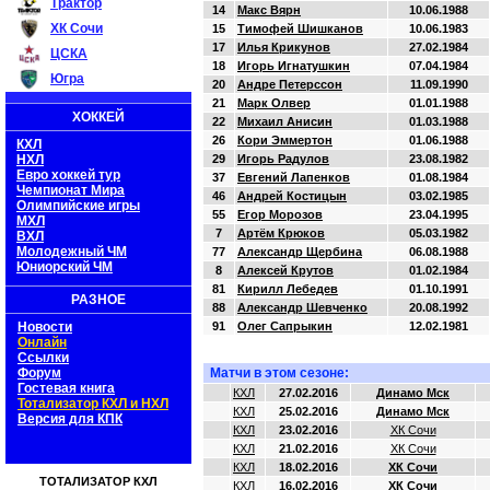
Трактор
14
Макс Вярн
10.06.1988
ХК Сочи
15
Тимофей Шишканов
10.06.1983
17
Илья Крикунов
27.02.1984
ЦСКА
18
Игорь Игнатушкин
07.04.1984
Югра
20
Андре Петерссон
11.09.1990
21
Марк Олвер
01.01.1988
ХОККЕЙ
22
Михаил Анисин
01.03.1988
26
Кори Эммертон
01.06.1988
КХЛ
НХЛ
29
Игорь Радулов
23.08.1982
Евро хоккей тур
37
Евгений Лапенков
01.08.1984
Чемпионат Мира
46
Андрей Костицын
03.02.1985
Олимпийские игры
55
Егор Морозов
23.04.1995
МХЛ
7
Артём Крюков
05.03.1982
ВХЛ
Молодежный ЧМ
77
Александр Щербина
06.08.1988
Юниорский ЧМ
8
Алексей Крутов
01.02.1984
81
Кирилл Лебедев
01.10.1991
РАЗНОЕ
88
Александр Шевченко
20.08.1992
Новости
91
Олег Сапрыкин
12.02.1981
Онлайн
Ссылки
Форум
Матчи в этом сезоне:
Гостевая книга
КХЛ
27.02.2016
Динамо Мск
Тотализатор КХЛ и НХЛ
КХЛ
25.02.2016
Динамо Мск
Версия для КПК
КХЛ
23.02.2016
ХК Сочи
КХЛ
21.02.2016
ХК Сочи
КХЛ
18.02.2016
ХК Сочи
ТОТАЛИЗАТОР КХЛ
КХЛ
16.02.2016
ХК Сочи