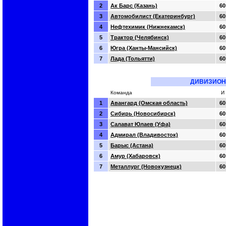
2
Ак Барс (Казань)
60
3
Автомобилист (Екатеринбург)
60
4
Нефтехимик (Нижнекамск)
60
5
Трактор (Челябинск)
60
6
Югра (Ханты-Мансийск)
60
7
Лада (Тольятти)
60
ДИВИЗИОН
Команда
И
1
Авангард (Омская область)
60
2
Сибирь (Новосибирск)
60
3
Салават Юлаев (Уфа)
60
4
Адмирал (Владивосток)
60
5
Барыс (Астана)
60
6
Амур (Хабаровск)
60
7
Металлург (Новокузнецк)
60