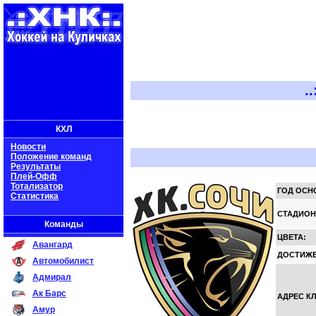
..:: Х
КХЛ
Новости
Положение команд
Результаты
Плей-Офф
Тотализатор
ГОД ОСН
Статистика
СТАДИОН
Команды
ЦВЕТА:
Авангард
ДОСТИЖЕ
Автомобилист
Адмирал
Ак Барс
АДРЕС К
Амур