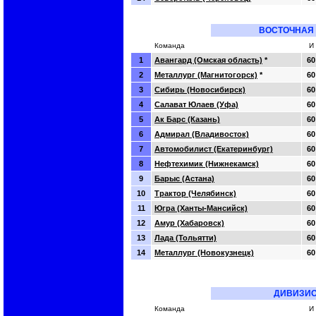
ВОСТОЧНАЯ
Команда
И
1
Авангард (Омская область)
*
60
2
Металлург (Магнитогорск)
*
60
3
Сибирь (Новосибирск)
60
4
Салават Юлаев (Уфа)
60
5
Ак Барс (Казань)
60
6
Адмирал (Владивосток)
60
7
Автомобилист (Екатеринбург)
60
8
Нефтехимик (Нижнекамск)
60
9
Барыс (Астана)
60
10
Трактор (Челябинск)
60
11
Югра (Ханты-Мансийск)
60
12
Амур (Хабаровск)
60
13
Лада (Тольятти)
60
14
Металлург (Новокузнецк)
60
ДИВИЗИО
Команда
И