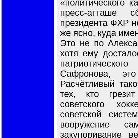
«политического ка
пресс-атташе 
президента ФХР не
же ясно, куда име
Это не по Алекса
хотя ему достало
патриотическог
Сафронова, эт
Расчётливый тако
тех, кто грези
советского хок
советской систе
вооружение сам
закупоривание в