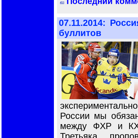
Последний комме
07.11.2014:
Росси
буллитов
экспериментально
России мы обяза
между ФХР и КХ
Третьяка пропов