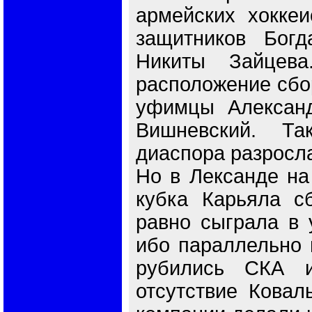
армейских хоккеи
защитников Богд
Никиты Зайцев
расположение сбо
уфимцы Александ
Вишневский. Та
диаспора разросла
Но в Лександе на
кубка Карьяла с
равно сыграла в 
ибо параллельно 
рубились СКА и
отсутствие Ковал