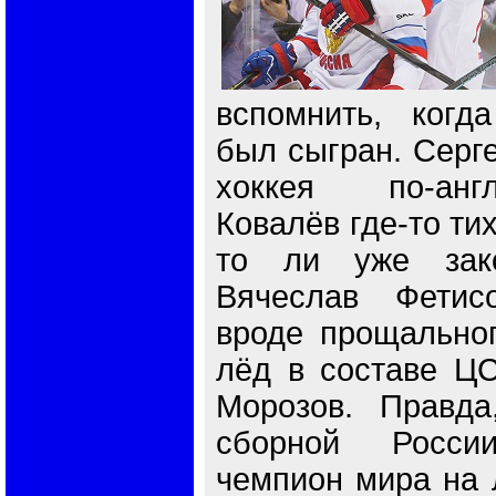
вспомнить, когд
был сыгран. Серг
хоккея по-анг
Ковалёв где-то тих
то ли уже зако
Вячеслав Фетис
вроде прощальног
лёд в составе ЦС
Морозов. Правда
сборной Росси
чемпион мира на 