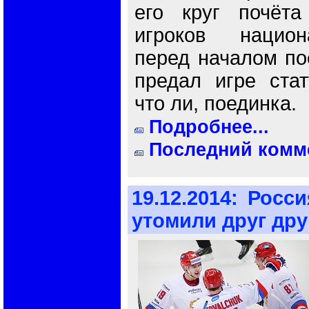
его круг почёта
игроков нацио
перед началом по
предал игре стат
что ли, поединка.
Подробнее...
Последний комме
19.12.2014:
Росси
утомили друг дру