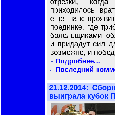
отрезки, когда
приходилось врат
еще шанс проявит
поединке, где три
болельщиками обя
и придадут сил д
возможно, и побед
Подробнее...
Последний комме
21.12.2014:
Сборн
выиграла кубок 