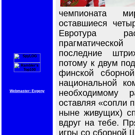
чемпионата м
оставшиеся четы
Евротура ра
прагматическо
последние штри
потому к двум по
финской сборной
национальной ко
необходимому р
Webmaster: Evgeny
оставляя «сопли п
ныне живущих) сп
вдруг на тебе. П
игры со сборной 