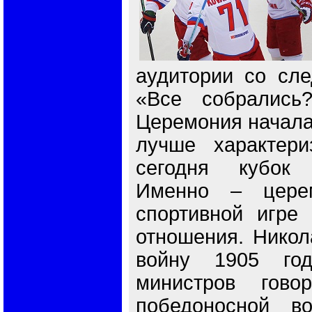
аудитории со сл
«Все собрались
Церемония началас
лучше характери
сегодня кубок 
Именно – церем
спортивной игре 
отношения. Никол
войну 1905 год
министров гово
победоносной во