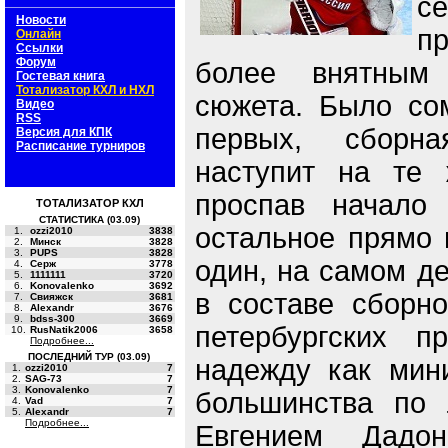
с
Новости
пр
Онлайн
Ссылки
Форум
более внятным
Гостевая книга
Тотализатор КХЛ и НХЛ
сюжета. Было сом
Видео
RSS
первых, сборн
Версия для КПК
Расписание турниров
наступит на те 
проспав начало
ТОТАЛИЗАТОР КХЛ
СТАТИСТИКА (03.09)
остальное прямо 
1.
ozzi2010
3838
2.
Минск
3828
3.
PUPS
3828
один, на самом де
4.
Серж
3778
5.
1111111
3720
6.
Konovalenko
3692
в составе сборно
7.
Свияжск
3681
8.
Alexandr
3676
9.
bdss-300
3669
петербургских п
10.
RusNatik2006
3658
Подробнее...
ПОСЛЕДНИЙ ТУР (03.09)
надежду как мин
1.
ozzi2010
7
2.
SAG-73
7
3.
Konovalenko
7
большинства по
4.
Vad
7
5.
Alexandr
7
Подробнее...
Евгением Дадо