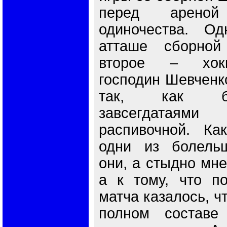
перед арено
одиночества. О
атташе сборной
второе – хокк
господин Шевченко
так, как бу
завсегдатая
распивочной. Ка
одни из болельщ
они, а стыдно мне
а к тому, что п
матча казалось, ч
полном составе