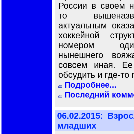
России в своем н
то вышеназв
актуальным оказ
хоккейной стр
номером оди
нынешнего воя
совсем иная. Ее
обсудить и где-то 
Подробнее...
Последний комме
06.02.2015:
Взрос
младших