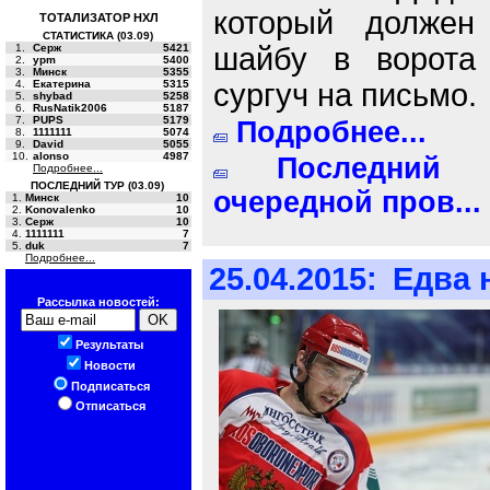
который должен
ТОТАЛИЗАТОР НХЛ
СТАТИСТИКА (03.09)
1.
Серж
5421
шайбу в ворота 
2.
ypm
5400
3.
Минск
5355
4.
Екатерина
5315
сургуч на письмо.
5.
shybad
5258
6.
RusNatik2006
5187
7.
PUPS
5179
Подробнее...
8.
1111111
5074
9.
David
5055
10.
alonso
4987
Последний 
Подробнее...
ПОСЛЕДНИЙ ТУР (03.09)
очередной пров...
1.
Минск
10
2.
Konovalenko
10
3.
Серж
10
4.
1111111
7
5.
duk
7
Подробнее...
25.04.2015:
Едва 
Рассылка новостей:
Результаты
Новости
Подписаться
Отписаться