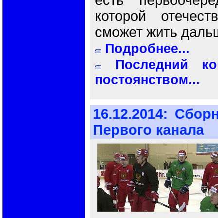
есть первоочере
которой отечест
сможет жить даль
Подробнее...
Последний ко
постоянством...
16.12.2014:
Сборн
Первого канала