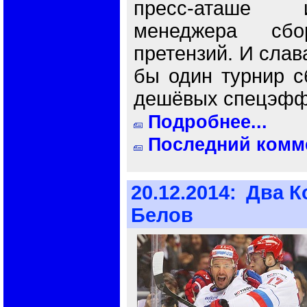
пресс-аташе 
менеджера сб
претензий. И слава
бы один турнир с
дешёвых спецэфф
Подробнее...
Последний комме
20.12.2014:
Два К
Белов