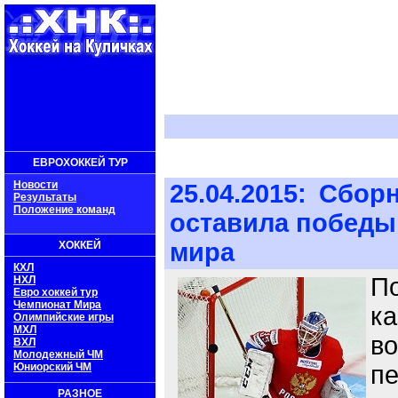
..:: 
ЕВРОХОККЕЙ ТУР
Новости
25.04.2015:
Сборн
Результаты
Положение команд
оставила победы
мира
ХОККЕЙ
КХЛ
П
НХЛ
Евро хоккей тур
Чемпионат Мира
ка
Олимпийские игры
МХЛ
в
ВХЛ
Молодежный ЧМ
Юниорский ЧМ
пе
РАЗНОЕ