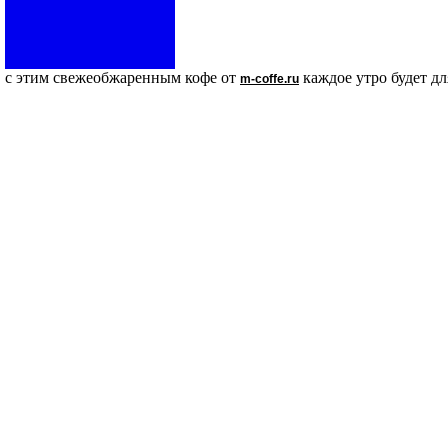
с этим свежеобжаренным кофе от
каждое утро будет дл
m-coffe.ru