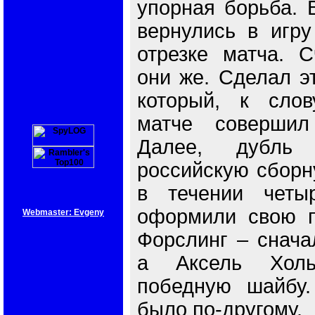
упорная борьба. 
вернулись в игру
отрезке матча. С
они же. Сделал эт
который, к слов
матче совершил
Далее, дубль
российскую сборн
в течении четы
оформили свою п
Webmaster: Evgeny
Форслинг – снача
а Аксель Холь
победную шайбу.
было по-другому.