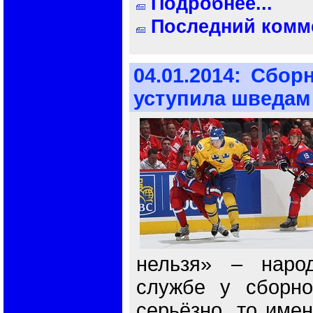
Подробнее...
Последний комме
04.01.2014:
Сборн
уступила шведам
нельзя» – наро
службе у сборно
серьёзно, то имен