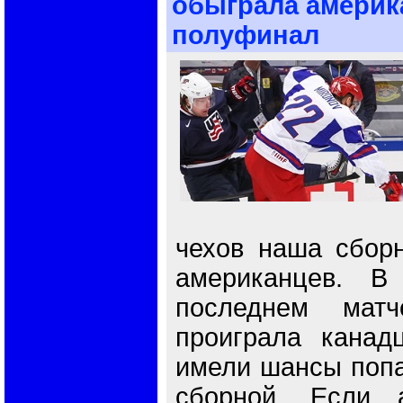
обыграла америк
полуфинал
чехов наша сбор
американцев. В
последнем мат
проиграла канад
имели шансы попа
сборной. Если 