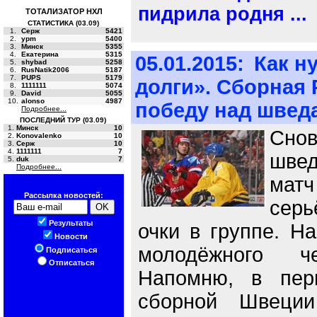
пидрила родня ...
ТОТАЛИЗАТОР НХЛ
СТАТИСТИКА (03.09)
1.
Серж
5421
2.
ypm
5400
3.
Минск
5355
4.
Екатерина
5315
05.01.2015:
Как н
5.
shybad
5258
6.
RusNatik2006
5187
7.
PUPS
5179
долги». Сборная
8.
1111111
5074
9.
David
5055
10.
alonso
4987
победу над швед
Подробнее...
ПОСЛЕДНИЙ ТУР (03.09)
1.
Минск
10
Сно
2.
Konovalenko
10
3.
Серж
10
4.
1111111
7
швед
5.
duk
7
Подробнее...
ма
Рассылка новостей:
серь
Результаты
очки в группе. Н
Новости
молодёжного ч
Подписаться
Отписаться
Напомню, в пер
сборной Швеции