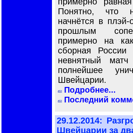
примерно равная
Понятно, что н
начнётся в плэй-
прошлым сопе
примерно на как
сборная России 
невнятный матч
полнейшее унич
Швейцарии.
Подробнее...
Последний комме
29.12.2014:
Разгр
Швейцарии за дв