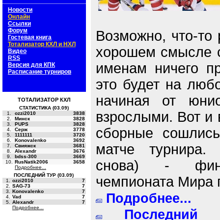
Новости
Онлайн
Ссылки
Форум
Возможно, что-то 
Гостевая книга
Тотализатор КХЛ и НХЛ
хорошем смысле с
Видео
RSS
именам ничего пр
Версия для КПК
Расписание турниров
это будет на люб
начиная от юнио
ТОТАЛИЗАТОР КХЛ
СТАТИСТИКА (03.09)
взрослыми. Вот и 
1.
ozzi2010
3838
2.
Минск
3828
3.
PUPS
3828
сборные сошлись
4.
Серж
3778
5.
1111111
3720
6.
Konovalenko
3692
матче турнира.
7.
Свияжск
3681
8.
Alexandr
3676
9.
bdss-300
3669
снова) - фин
10.
RusNatik2006
3658
Подробнее...
ПОСЛЕДНИЙ ТУР (03.09)
чемпионата Мира 
1.
ozzi2010
7
2.
SAG-73
7
3.
Konovalenko
7
Подробнее...
4.
Vad
7
5.
Alexandr
7
Подробнее...
Последний 