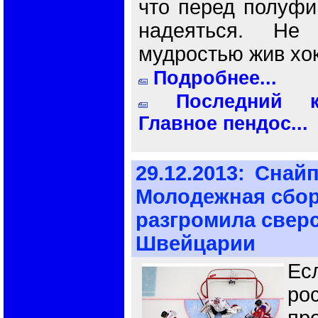
что перед полуфи
надеяться. Не
мудростью жив хок
Подробнее...
Последний к
Главное пендос...
29.12.2013:
Снайп
Молодежная сбор
разгромила свер
Швейцарии
Ес
ро