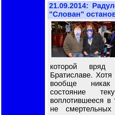
21.09.2014:
Радул
"Слован" остано
которой вряд
Братиславе. Хотя 
вообще никак
состояние тек
воплотившееся в 
не смертельных