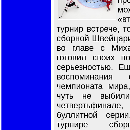
пр
мо
«в
турнир встрече, т
сборной Швейцари
во главе с Мих
готовил своих п
серьезностью. Е
воспоминания 
чемпионата мира
чуть не выбил
четвертьфинале,
буллитной сери
турнире сбор