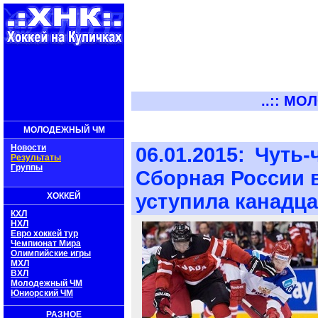
..:: МОЛОД
МОЛОДЕЖНЫЙ ЧМ
Новости
06.01.2015:
Чуть-
Результаты
Группы
Сборная России 
уступила канадца
ХОККЕЙ
КХЛ
НХЛ
Евро хоккей тур
Чемпионат Мира
Олимпийские игры
МХЛ
ВХЛ
Молодежный ЧМ
Юниорский ЧМ
РАЗНОЕ