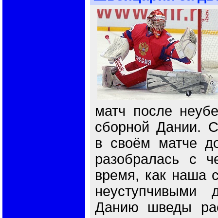
матч после неубе
сборной Дании. 
в своём матче до
разобралась с ч
время, как наша 
неуступчивыми 
Данию шведы рас