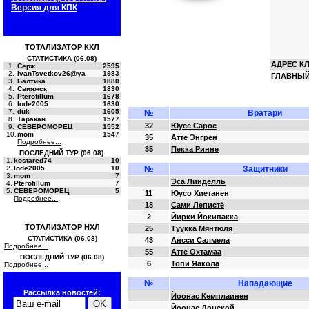
Версия для КПК
ТОТАЛИЗАТОР КХЛ
СТАТИСТИКА (06.08)
АДРЕС К
1.
Серж
2595
2.
IvanTsvetkov26@ya
1983
ГЛАВНЫЙ
3.
Балтика
1880
4.
Свияжск
1830
5.
Pterofillum
1678
6.
lode2005
1630
7.
duk
1605
№
Вратари
8.
Таракан
1577
32
Юусе Сарос
9.
СЕВЕРОМОРЕЦ
1552
10.
mom
1547
35
Атте Энгрен
Подробнее...
35
Пекка Ринне
ПОСЛЕДНИЙ ТУР (06.08)
1.
kostared74
10
2.
lode2005
10
№
Защитники
3.
mom
7
Эса Линделль
4.
Pterofillum
7
5.
СЕВЕРОМОРЕЦ
5
11
Юусо Хиетанен
Подробнее...
18
Сами Лепистё
2
Йирки Йокипакка
ТОТАЛИЗАТОР НХЛ
25
Туукка Мянтюля
СТАТИСТИКА (06.08)
43
Ансси Салмела
Подробнее...
55
Атте Охтамаа
ПОСЛЕДНИЙ ТУР (06.08)
6
Топи Яакола
Подробнее...
№
Нападающие
Рассылка новостей:
Йоонас Кемплаинен
Йоонас Донской