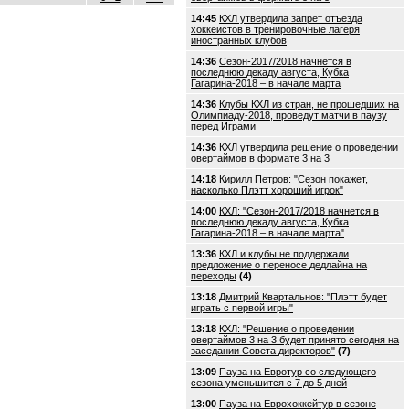
14:45
КХЛ утвердила запрет отъезда
хоккеистов в тренировочные лагеря
иностранных клубов
14:36
Сезон-2017/2018 начнется в
последнюю декаду августа, Кубка
Гагарина-2018 – в начале марта
14:36
Клубы КХЛ из стран, не прошедших на
Олимпиаду-2018, проведут матчи в паузу
перед Играми
14:36
КХЛ утвердила решение о проведении
овертаймов в формате 3 на 3
14:18
Кирилл Петров: "Сезон покажет,
насколько Плэтт хороший игрок"
14:00
КХЛ: "Сезон-2017/2018 начнется в
последнюю декаду августа, Кубка
Гагарина-2018 – в начале марта"
13:36
КХЛ и клубы не поддержали
предложение о переносе дедлайна на
переходы
(4)
13:18
Дмитрий Квартальнов: "Плэтт будет
играть с первой игры"
13:18
КХЛ: "Решение о проведении
овертаймов 3 на 3 будет принято сегодня на
заседании Совета директоров"
(7)
13:09
Пауза на Евротур со следующего
сезона уменьшится с 7 до 5 дней
13:00
Пауза на Еврохоккейтур в сезоне