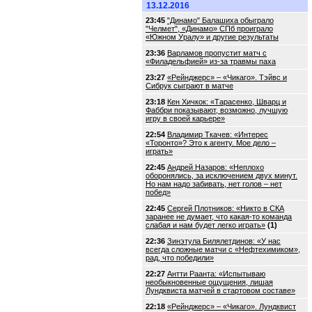
13.12.2016
23:45
"Динамо" Балашиха обыграло
"Челмет", «Динамо» СПб проиграло
«Южном Уралу» и другие результаты
23:36
Варламов пропустит матч с
«Филадельфией» из-за травмы паха
23:27
«Рейнджерс» – «Чикаго». Тэйвс и
Сибрук сыграют в матче
23:18
Кен Хичкок: «Тарасенко, Шварц и
Фаббри показывают, возможно, лучшую
игру в своей карьере»
22:54
Владимир Ткачев: «Интерес
«Торонто»? Это к агенту. Мое дело –
играть»
22:45
Андрей Назаров: «Неплохо
оборонялись, за исключением двух минут.
Но нам надо забивать, нет голов – нет
побед»
22:45
Сергей Плотников: «Никто в СКА
заранее не думает, что какая-то команда
слабая и нам будет легко играть»
(1)
22:36
Зинэтула Билялетдинов: «У нас
всегда сложные матчи с «Нефтехимиком»,
рад, что победили»
22:27
Антти Раанта: «Испытываю
необыкновенные ощущения, лишая
Лундквиста матчей в стартовом составе»
22:18
«Рейнджерс» – «Чикаго». Лундквист