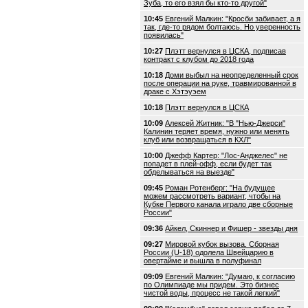
Зуба, то его взял бы кто-то другой"
10:45
Евгений Малкин: "Кросби забивает, а я
так, где-то рядом болтаюсь. Но уверенность
появилась"
10:27
Плэтт вернулся в ЦСКА, подписав
контракт с клубом до 2018 года
10:18
Доми выбыл на неопределенный срок
после операции на руке, травмированной в
драке с Хэтэуэем
10:18
Плэтт вернулся в ЦСКА
10:09
Алексей Житник: "В "Нью-Джерси"
Калинин теряет время, нужно или менять
клуб или возвращаться в КХЛ"
10:00
Джефф Картер: "Лос-Анджелес" не
попадет в плей-офф, если будет так
обделываться на выезде"
09:45
Роман Ротенберг: "На будущее
можем рассмотреть вариант, чтобы на
Кубке Первого канала играло две сборные
России"
09:36
Айкел, Скиннер и Фишер - звезды дня
09:27
Мировой кубок вызова. Сборная
России (U-18) одолела Швейцарию в
овертайме и вышла в полуфинал
09:09
Евгений Малкин: "Думаю, к согласию
по Олимпиаде мы придем. Это бизнес
чистой воды, процесс не такой легкий"