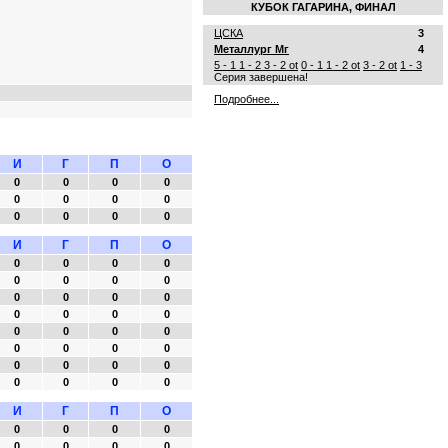
КУБОК ГАГАРИНА, ФИНАЛ
ЦСКА
3
Металлург Мг
4
5 - 1
1 - 2
3 - 2 ot
0 - 1
1 - 2 ot
3 - 2 ot
1 - 3
Серия завершена!
Подробнее...
И
Г
П
О
0
0
0
0
0
0
0
0
0
0
0
0
И
Г
П
О
0
0
0
0
0
0
0
0
0
0
0
0
0
0
0
0
0
0
0
0
0
0
0
0
0
0
0
0
0
0
0
0
И
Г
П
О
0
0
0
0
0
0
0
0