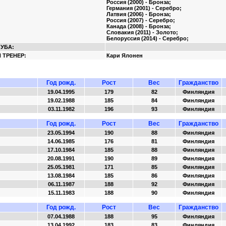
Россия (2000) - Бронза;
Германия (2001) - Серебро;
Латвия (2006) - Бронза;
Россия (2007) - Серебро;
Канада (2008) - Бронза;
Словакия (2011) - Золото;
Белоруссия (2014) - Серебро;
ЛУБА:
 ТРЕНЕР:
Кари Ялонен
Год рожд.
Рост
Вес
Гражданство
19.04.1995
179
82
Финляндия
19.02.1988
185
84
Финляндия
03.11.1982
196
93
Финляндия
Год рожд.
Рост
Вес
Гражданство
23.05.1994
190
88
Финляндия
14.06.1985
176
81
Финляндия
17.10.1984
185
88
Финляндия
20.08.1991
190
89
Финляндия
25.05.1981
171
85
Финляндия
13.08.1984
185
86
Финляндия
06.11.1987
188
92
Финляндия
15.11.1983
188
90
Финляндия
Год рожд.
Рост
Вес
Гражданство
07.04.1988
188
95
Финляндия
13.04.1992
183
83
Финляндия