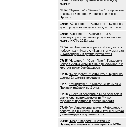
09:00
"Коламбус" довел серию побед до 7
матчей
08:54
"Эдмонтон" - "Коламбус". Бобровский
одержал 17-ю победу в сезоне и обогнал
Прайса
08:09
"Айлендерс" - "Вашингтон". Кузнецов
довел результативную серию до 5 матчей
08:00
"Каролина" - "Ванкувер" - 8:6.
Команды провели самый результативный
матч в НХЛ с 2011 года
07:54
Гол Анисимова принес «Рейнджерс»
победу над «Чикаго», «Вашингтон» выиграл
у «Айлендерс» и другие результаты
07:45
"Нэшвилл" - "Сент-Луис". Тарасенко
набрал 2 очка и вышел на единоличное 2-е
место в гонке бомбардиров
07:36
"Айлендерс" - "Вашингтон". Кузнецов
сделал 2 голевые передачи
07:27
"Рейнджерс" - "Чикаго". Анисимов и
Панарин набрали по 2 очка
07:18
У России отобрали ЧМ по бобслею и
скелетону, новая должность Мутко,
"Арсенал" проиграл и другие новости
07:09
Гол Анисимова принес «Рейнджерс»
победу над «Чикаго», «Вашингтон» выиграл
у «Айлендерс» и другие матчи
00:00
Питер Чиарелли: «Возможно,
Пулюярви получит игровое время в АХЛ»