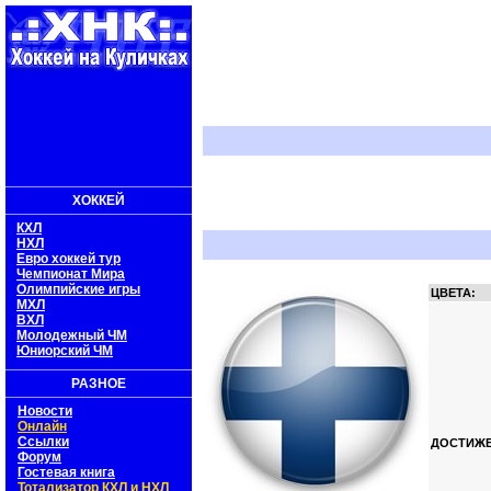
ХОККЕЙ
КХЛ
НХЛ
Евро хоккей тур
Чемпионат Мира
Олимпийские игры
ЦВЕТА:
МХЛ
ВХЛ
Молодежный ЧМ
Юниорский ЧМ
РАЗНОЕ
Новости
Онлайн
Ссылки
ДОСТИЖЕ
Форум
Гостевая книга
Тотализатор КХЛ и НХЛ