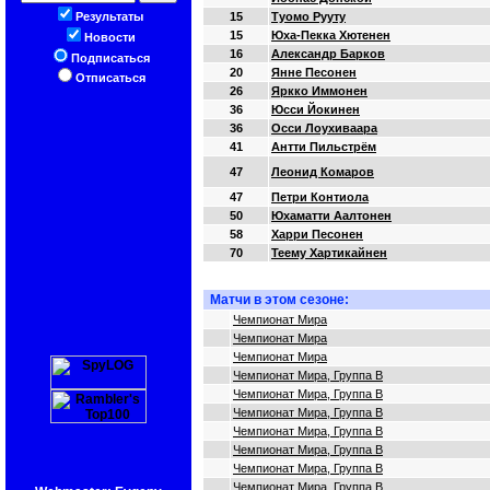
Результаты
15
Туомо Рууту
15
Юха-Пекка Хютенен
Новости
16
Александр Барков
Подписаться
20
Янне Песонен
Отписаться
26
Яркко Иммонен
36
Юсси Йокинен
36
Осси Лоухиваара
41
Антти Пильстрём
47
Леонид Комаров
47
Петри Контиола
50
Юхаматти Аалтонен
58
Харри Песонен
70
Теему Хартикайнен
Матчи в этом сезоне:
Чемпионат Мира
Чемпионат Мира
Чемпионат Мира
Чемпионат Мира, Группа B
Чемпионат Мира, Группа B
Чемпионат Мира, Группа B
Чемпионат Мира, Группа B
Чемпионат Мира, Группа B
Чемпионат Мира, Группа B
Чемпионат Мира, Группа B