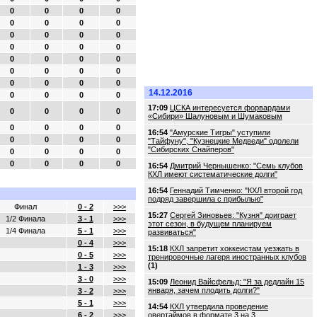
0
0
0
0
0
0
0
0
0
0
0
0
0
0
0
0
0
0
0
0
0
0
0
0
0
0
0
0
14.12.2016
0
0
0
0
17:09
ЦСКА интересуется форвардами
0
0
0
0
«Сибири» Шалуновым и Шумаковым
0
0
0
0
16:54
"Амурские Тигры" уступили
0
0
0
0
"Тайфуну", "Кузнецкие Медведи" одолели
"Сибирских Снайперов"
0
0
0
0
0
0
0
0
16:54
Дмитрий Чернышенко: "Семь клубов
КХЛ имеют систематические долги"
16:54
Геннадий Тимченко: "КХЛ второй год
подряд завершила с прибылью"
Финал
0 - 2
>>>
15:27
Сергей Зиновьев: "Кузня" доиграет
1/2 Финала
3 - 1
>>>
этот сезон, в будущем планируем
1/4 Финала
5 - 1
>>>
развиваться"
0 - 4
>>>
15:18
КХЛ запретит хоккеистам уезжать в
0 - 5
>>>
тренировочные лагеря иностранных клубов
(1)
1 - 3
>>>
3 - 0
>>>
15:09
Леонид Вайсфельд: "Я за дедлайн 15
января, зачем плодить долги?"
3 - 2
>>>
5 - 1
>>>
14:54
КХЛ утвердила проведение
6 - 2
>>>
овертаймов в формате 3 на 3