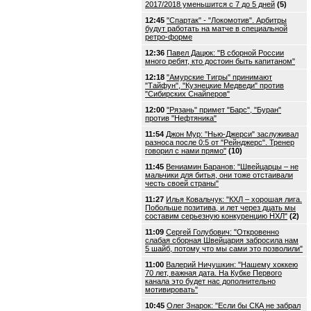
2017/2018 уменьшится с 7 до 5 дней
(5)
12:45
"Спартак" - "Локомотив". Арбитры
будут работать на матче в специальной
ретро-форме
12:36
Павел Дацюк: "В сборной России
много ребят, кто достоин быть капитаном"
12:18
"Амурские Тигры" принимают
"Тайфун", "Кузнецкие Медведи" против
"Сибирских Снайперов"
12:00
"Рязань" примет "Барс", "Буран"
против "Нефтяника"
11:54
Джон Мур: "Нью-Джерси" заслуживал
разноса после 0:5 от "Рейнджерс". Тренер
говорил с нами прямо"
(10)
11:45
Вениамин Баранов: "Швейцарцы – не
мальчики для битья, они тоже отстаивали
честь своей страны"
11:27
Илья Ковальчук: "КХЛ – хорошая лига.
Побольше позитива, и лет через дцать мы
составим серьезную конкуренцию НХЛ"
(2)
11:09
Сергей Голубович: "Откровенно
слабая сборная Швейцария забросила нам
5 шайб, потому что мы сами это позволили"
11:00
Валерий Ничушкин: "Нашему хоккею
70 лет, важная дата. На Кубке Первого
канала это будет нас дополнительно
мотивировать"
10:45
Олег Знарок: "Если бы СКА не забрал