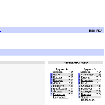
.
RSS
PDA
ЧЕМПИОНАТ МИРА
Группа A
Группа B
Команда
И
О
Команда
И
О
1
Чехия
7
18
1
Финляндия
7
21
2
Россия
7
18
2
Канада
7
18
3
Швеция
7
13
3
Германия
7
13
4
Дания
7
11
4
США
7
10
5
Норвегия
7
8
5
Словакия
7
8
6
Швейцария
7
8
6
Беларусь
7
6
7
Латвия
7
6
7
Франция
7
5
8
Казахстан
7
2
8
Венгрия
7
3
Подробнее...
9
Чехия
Подробнее...