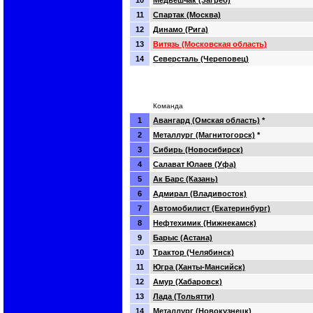
10
Медвешчак (Загреб)
11
Спартак (Москва)
12
Динамо (Рига)
13
Витязь (Московская область)
14
Северсталь (Череповец)
Команда
1
Авангард (Омская область)
*
2
Металлург (Магнитогорск)
*
3
Сибирь (Новосибирск)
4
Салават Юлаев (Уфа)
5
Ак Барс (Казань)
6
Адмирал (Владивосток)
7
Автомобилист (Екатеринбург)
8
Нефтехимик (Нижнекамск)
9
Барыс (Астана)
10
Трактор (Челябинск)
11
Югра (Ханты-Мансийск)
12
Амур (Хабаровск)
13
Лада (Тольятти)
14
Металлург (Новокузнецк)