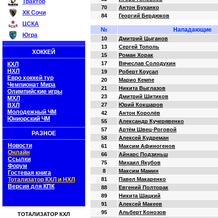
Трактор
70
Антон Буханко
ХК Сочи
84
Георгий Бердюков
ЦСКА
№
Нападающие
Югра
10
Дмитрий Цыганов
13
Сергей Тополь
ХОККЕЙ
15
Роман Хорак
17
Вячеслав Солодухин
КХЛ
НХЛ
19
Роберт Коусал
Евро хоккей тур
20
Марио Кемпе
Чемпионат Мира
21
Никита Выглазов
Олимпийские игры
23
Дмитрий Шитиков
МХЛ
ВХЛ
27
Юрий Кокшаров
Молодежный ЧМ
42
Антон Королёв
Юниорский ЧМ
55
Александр Кучерявенко
57
Артём Швец-Роговой
РАЗНОЕ
58
Алексей Кудреман
Новости
61
Максим Афиногенов
Онлайн
66
Айнарс Подзиньш
Ссылки
75
Михаил Якубов
Форум
8
Максим Мамин
Гостевая книга
Тотализатор КХЛ и НХЛ
81
Павел Макаренко
Версия для КПК
88
Евгений Полторак
89
Никита Шацкий
91
Алексей Макеев
95
Альберт Конозов
ТОТАЛИЗАТОР КХЛ