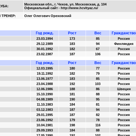
Московская обл., г. Чехов, ул. Московская, д. 104
ЛУБА:
Официальный сайт - http://www.hcvityaz.ru/
 ТРЕНЕР:
Олег Олегович Ореховский
Год рожд.
Рост
Вес
Гражданство
23.03.1994
173
85
Россия
29.12.1989
183
94
Финляндия
30.01.1992
182
67
Россия
23.02.1987
187
106
Россия
Год рожд.
Рост
Вес
Гражданство
12.03.1995
180
77
Россия
19.11.1992
182
79
Россия
13.06.1977
183
85
Россия
23.04.1988
192
103
Россия
12.06.1986
188
86
Швеция
15.10.1990
181
88
Россия
04.08.1989
190
95
Россия
11.10.1983
184
81
Россия
03.12.1983
187
94
Россия
29.01.1995
187
82
Россия
23.06.1992
179
78
Россия
10.04.1981
198
116
Россия
29.09.1993
184
88
Россия
17.05.1990
192
102
Россия