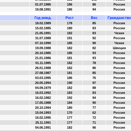
01.07.1986
186
86
Россия
19.08.1991
186
94
Россия
Год рожд.
Рост
Вес
Гражданство
18.02.1989
178
85
Россия
15.02.1985
180
83
Россия
21.05.1991
182
83
Чехия
31.07.1988
191
92
Россия
07.10.1990
185
90
Чехия
19.09.1988
182
82
Швеция
20.10.1985
185
93
Россия
21.01.1986
181
93
Россия
01.11.1985
182
78
Россия
26.01.1988
182
86
Россия
27.08.1987
181
85
Россия
03.03.1995
186
76
Россия
20.05.1994
190
97
Россия
04.09.1979
182
88
Россия
16.03.1992
183
83
Россия
16.02.1982
192
94
Россия
17.05.1988
184
90
Россия
20.10.1994
180
77
Россия
15.04.1993
170
62
Россия
16.02.1995
177
72
Россия
25.11.1991
177
71
Россия
04.06.1991
182
96
Россия