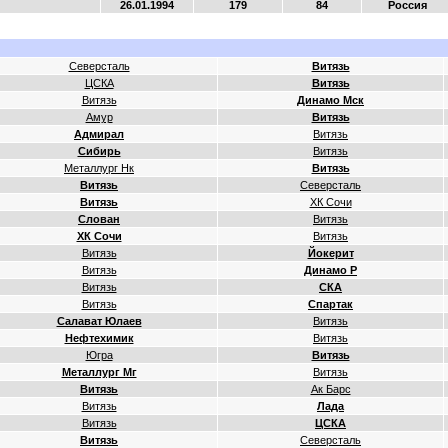
26.01.1994
179
84
Россия
Северсталь
Витязь
ЦСКА
Витязь
Витязь
Динамо Мск
Амур
Витязь
Адмирал
Витязь
Сибирь
Витязь
Металлург Нк
Витязь
Витязь
Северсталь
Витязь
ХК Сочи
Слован
Витязь
ХК Сочи
Витязь
Витязь
Йокерит
Витязь
Динамо Р
Витязь
СКА
Витязь
Спартак
Салават Юлаев
Витязь
Нефтехимик
Витязь
Югра
Витязь
Металлург Мг
Витязь
Витязь
Ак Барс
Витязь
Лада
Витязь
ЦСКА
Витязь
Северсталь