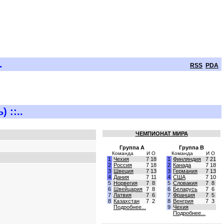
.
RSS
PDA
 ::..
ЧЕМПИОНАТ МИРА
Группа A
Группа B
Команда
И
О
Команда
И
О
1
Чехия
7
18
1
Финляндия
7
21
2
Россия
7
18
2
Канада
7
18
3
Швеция
7
13
3
Германия
7
13
4
Дания
7
11
4
США
7
10
5
Норвегия
7
8
5
Словакия
7
8
6
Швейцария
7
8
6
Беларусь
7
6
7
Латвия
7
6
7
Франция
7
5
8
Казахстан
7
2
8
Венгрия
7
3
Подробнее...
9
Чехия
Подробнее...