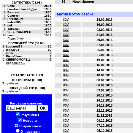
98
Иван Иванов
СТАТИСТИКА (08.08)
1.
Серж
2595
2.
IvanTsvetkov26@ya
1983
3.
Балтика
1880
Матчи в этом сезоне:
4.
Свияжск
1830
5.
Pterofillum
1678
КХЛ
18.02.2016
6.
lode2005
1630
КХЛ
16.02.2016
7.
duk
1605
8.
Таракан
1577
КХЛ
03.02.2016
9.
СЕВЕРОМОРЕЦ
1552
КХЛ
31.01.2016
10.
mom
1547
Подробнее...
КХЛ
29.01.2016
ПОСЛЕДНИЙ ТУР (08.08)
КХЛ
27.01.2016
1.
kostared74
10
2.
lode2005
10
КХЛ
25.01.2016
3.
mom
7
КХЛ
21.01.2016
4.
Pterofillum
7
5.
СЕВЕРОМОРЕЦ
5
КХЛ
19.01.2016
Подробнее...
КХЛ
16.01.2016
КХЛ
14.01.2016
ТОТАЛИЗАТОР НХЛ
КХЛ
10.01.2016
СТАТИСТИКА (08.08)
КХЛ
08.01.2016
Подробнее...
КХЛ
06.01.2016
ПОСЛЕДНИЙ ТУР (08.08)
КХЛ
03.01.2016
Подробнее...
КХЛ
28.12.2015
КХЛ
26.12.2015
Рассылка новостей:
КХЛ
24.12.2015
КХЛ
22.12.2015
Результаты
КХЛ
11.12.2015
Новости
КХЛ
09.12.2015
КХЛ
07.12.2015
Подписаться
КХЛ
05.12.2015
Отписаться