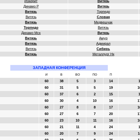
Йокерит
Витязь
Динамо Р
Витязь
Витязь
Торпедо
Витязь
Слован
Витязь
Медвешчак
Торпедо
Витязь
Динамо Мск
Витязь
Витязь
Амур
Витязь
Адмирал
Витязь
Сибирь
Витязь
Металлург Нк
ЗАПАДНАЯ КОНФЕРЕНЦИЯ
И
В
ВО
ПО
П
60
38
5
3
14
1
60
31
5
5
19
1
60
37
6
2
15
1
60
30
4
10
16
1
60
27
8
8
17
1
60
27
6
7
20
1
60
23
10
11
16
1
60
21
11
4
24
1
60
20
7
9
24
1