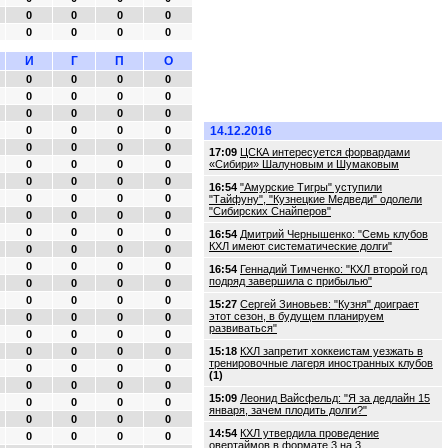
0
0
0
0
0
0
0
0
И
Г
П
О
0
0
0
0
0
0
0
0
0
0
0
0
0
0
0
0
14.12.2016
0
0
0
0
17:09
ЦСКА интересуется форвардами
0
0
0
0
«Сибири» Шалуновым и Шумаковым
0
0
0
0
16:54
"Амурские Тигры" уступили
0
0
0
0
"Тайфуну", "Кузнецкие Медведи" одолели
"Сибирских Снайперов"
0
0
0
0
0
0
0
0
16:54
Дмитрий Чернышенко: "Семь клубов
КХЛ имеют систематические долги"
0
0
0
0
0
0
0
0
16:54
Геннадий Тимченко: "КХЛ второй год
подряд завершила с прибылью"
0
0
0
0
0
0
0
0
15:27
Сергей Зиновьев: "Кузня" доиграет
этот сезон, в будущем планируем
0
0
0
0
развиваться"
0
0
0
0
0
0
0
0
15:18
КХЛ запретит хоккеистам уезжать в
тренировочные лагеря иностранных клубов
0
0
0
0
(1)
0
0
0
0
15:09
Леонид Вайсфельд: "Я за дедлайн 15
0
0
0
0
января, зачем плодить долги?"
0
0
0
0
14:54
КХЛ утвердила проведение
0
0
0
0
овертаймов в формате 3 на 3