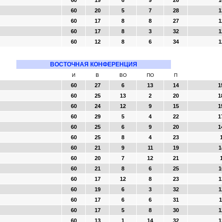
60
19
6
9
26
1
60
20
5
7
28
1
60
17
8
8
27
1
60
17
8
3
32
1
60
12
8
6
34
1
ВОСТОЧНАЯ КОНФЕРЕНЦИЯ
И
В
ВО
ПО
П
60
27
6
13
14
1
60
25
13
2
20
1
60
24
12
9
15
1
60
29
5
4
22
1
60
25
6
9
20
1
60
25
8
4
23
60
21
9
11
19
1
60
20
7
12
21
60
21
8
6
25
1
60
17
12
8
23
1
60
19
6
3
32
1
60
17
6
6
31
1
60
17
5
8
30
1
60
13
1
14
32
1