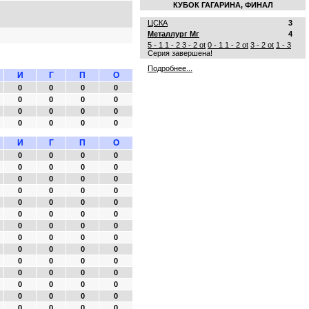
КУБОК ГАГАРИНА, ФИНАЛ
ЦСКА
3
Металлург Мг
4
5 - 1
1 - 2
3 - 2 ot
0 - 1
1 - 2 ot
3 - 2 ot
1 - 3
Серия завершена!
Подробнее...
И
Г
П
О
0
0
0
0
0
0
0
0
0
0
0
0
0
0
0
0
И
Г
П
О
0
0
0
0
0
0
0
0
0
0
0
0
0
0
0
0
0
0
0
0
0
0
0
0
0
0
0
0
0
0
0
0
0
0
0
0
0
0
0
0
0
0
0
0
0
0
0
0
0
0
0
0
0
0
0
0