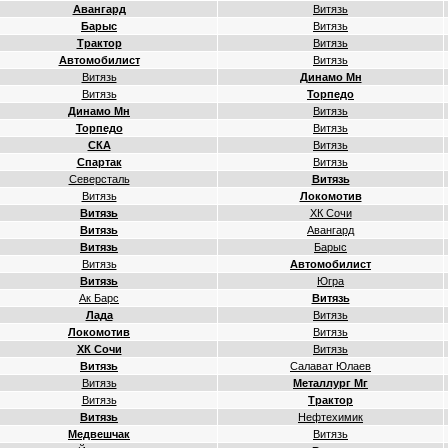
Авангард
Витязь
Барыс
Витязь
Трактор
Витязь
Автомобилист
Витязь
Витязь
Динамо Мн
Витязь
Торпедо
Динамо Мн
Витязь
Торпедо
Витязь
СКА
Витязь
Спартак
Витязь
Северсталь
Витязь
Витязь
Локомотив
Витязь
ХК Сочи
Витязь
Авангард
Витязь
Барыс
Витязь
Автомобилист
Витязь
Югра
Ак Барс
Витязь
Лада
Витязь
Локомотив
Витязь
ХК Сочи
Витязь
Витязь
Салават Юлаев
Витязь
Металлург Мг
Витязь
Трактор
Витязь
Нефтехимик
Медвешчак
Витязь