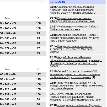
13.12.2016
23:45
"Динамо" Балашиха обыграло
"Челмет", «Динамо» СПб проиграло
«Южном Уралу» и другие результаты
23:36
Варламов пропустит матч с
Голы
О
«Филадельфией» из-за травмы паха
67 - 140 = +27
108
23:27
«Рейнджерс» – «Чикаго». Тэйвс и
76 - 149 = +27
100
Сибрук сыграют в матче
54 - 148 = +6
89
23:18
Кен Хичкок: «Тарасенко, Шварц и
Фаббри показывают, возможно, лучшую
47 - 168 = -21
83
игру в своей карьере»
44 - 172 = -28
78
22:54
Владимир Ткачев: «Интерес
39 - 172 = -33
77
«Торонто»? Это к агенту. Мое дело –
играть»
29 - 151 = -22
75
22:45
Андрей Назаров: «Неплохо
оборонялись, за исключением двух минут.
Но нам надо забивать, нет голов – нет
побед»
Голы
О
22:45
Сергей Плотников: «Никто в СКА
63 - 87 = +76
127
заранее не думает, что какая-то команда
слабая и нам будет легко играть»
(1)
55 - 94 = +61
125
22:36
Зинэтула Билялетдинов: «У нас
75 - 149 = +26
108
всегда сложные матчи с «Нефтехимиком»,
рад, что победили»
67 - 126 = +41
105
22:27
Антти Раанта: «Испытываю
63 - 137 = +26
100
необыкновенные ощущения, лишая
29 - 166 = -37
70
Лундквиста матчей в стартовом составе»
24 - 167 = -43
58
22:18
«Рейнджерс» – «Чикаго». Лундквист