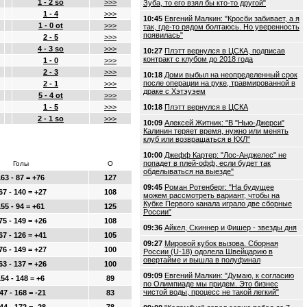
1 - 2 so
>>>
Зуба, то его взял бы кто-то другой"
1 - 4
>>>
10:45
Евгений Малкин: "Кросби забивает, а я
1 - 0 ot
>>>
так, где-то рядом болтаюсь. Но уверенность
появилась"
2 - 5
>>>
4 - 3 so
>>>
10:27
Плэтт вернулся в ЦСКА, подписав
контракт с клубом до 2018 года
1 - 0
>>>
2 - 3
>>>
10:18
Доми выбыл на неопределенный срок
после операции на руке, травмированной в
2 - 1
>>>
драке с Хэтэуэем
5 - 4 ot
>>>
1 - 5
>>>
10:18
Плэтт вернулся в ЦСКА
2 - 1 so
>>>
10:09
Алексей Житник: "В "Нью-Джерси"
Калинин теряет время, нужно или менять
клуб или возвращаться в КХЛ"
10:00
Джефф Картер: "Лос-Анджелес" не
попадет в плей-офф, если будет так
Голы
О
обделываться на выезде"
63 - 87 = +76
127
09:45
Роман Ротенберг: "На будущее
67 - 140 = +27
108
можем рассмотреть вариант, чтобы на
Кубке Первого канала играло две сборные
55 - 94 = +61
125
России"
75 - 149 = +26
108
09:36
Айкел, Скиннер и Фишер - звезды дня
67 - 126 = +41
105
09:27
Мировой кубок вызова. Сборная
76 - 149 = +27
100
России (U-18) одолела Швейцарию в
овертайме и вышла в полуфинал
63 - 137 = +26
100
09:09
Евгений Малкин: "Думаю, к согласию
54 - 148 = +6
89
по Олимпиаде мы придем. Это бизнес
чистой воды, процесс не такой легкий"
47 - 168 = -21
83