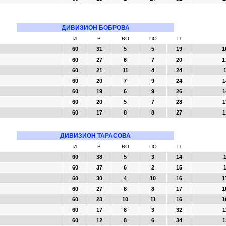
ДИВИЗИОН БОБРОВА
И
В
ВО
ПО
П
60
31
5
5
19
1
60
27
6
7
20
1
60
21
11
4
24
1
60
20
7
9
24
1
60
19
6
9
26
1
60
20
5
7
28
1
60
17
8
8
27
1
ДИВИЗИОН ТАРАСОВА
И
В
ВО
ПО
П
60
38
5
3
14
1
60
37
6
2
15
1
60
30
4
10
16
1
60
27
8
8
17
1
60
23
10
11
16
1
60
17
8
3
32
1
60
12
8
6
34
1