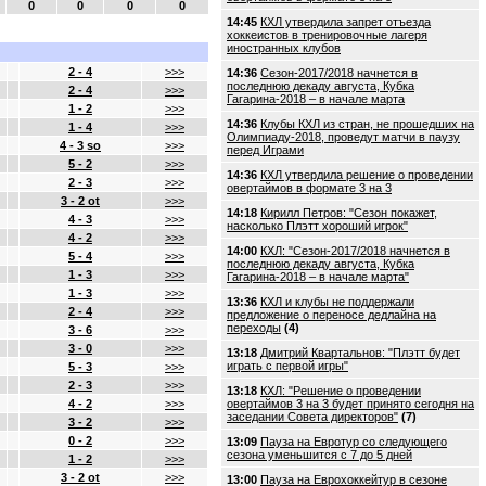
0
0
0
0
14:45
КХЛ утвердила запрет отъезда
хоккеистов в тренировочные лагеря
иностранных клубов
2 - 4
>>>
14:36
Сезон-2017/2018 начнется в
последнюю декаду августа, Кубка
2 - 4
>>>
Гагарина-2018 – в начале марта
1 - 2
>>>
14:36
Клубы КХЛ из стран, не прошедших на
1 - 4
>>>
Олимпиаду-2018, проведут матчи в паузу
4 - 3 so
>>>
перед Играми
5 - 2
>>>
14:36
КХЛ утвердила решение о проведении
2 - 3
>>>
овертаймов в формате 3 на 3
3 - 2 ot
>>>
14:18
Кирилл Петров: "Сезон покажет,
4 - 3
>>>
насколько Плэтт хороший игрок"
4 - 2
>>>
14:00
КХЛ: "Сезон-2017/2018 начнется в
5 - 4
>>>
последнюю декаду августа, Кубка
1 - 3
>>>
Гагарина-2018 – в начале марта"
1 - 3
>>>
13:36
КХЛ и клубы не поддержали
2 - 4
>>>
предложение о переносе дедлайна на
переходы
(4)
3 - 6
>>>
3 - 0
>>>
13:18
Дмитрий Квартальнов: "Плэтт будет
играть с первой игры"
5 - 3
>>>
2 - 3
>>>
13:18
КХЛ: "Решение о проведении
4 - 2
>>>
овертаймов 3 на 3 будет принято сегодня на
заседании Совета директоров"
(7)
3 - 2
>>>
0 - 2
>>>
13:09
Пауза на Евротур со следующего
сезона уменьшится с 7 до 5 дней
1 - 2
>>>
3 - 2 ot
>>>
13:00
Пауза на Еврохоккейтур в сезоне