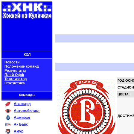
КХЛ
Новости
Положение команд
Результаты
Плей-Офф
Тотализатор
ГОД ОСН
Статистика
СТАДИОН
ЦВЕТА:
Команды
Авангард
Автомобилист
ДОСТИЖЕ
Адмирал
Ак Барс
Амур