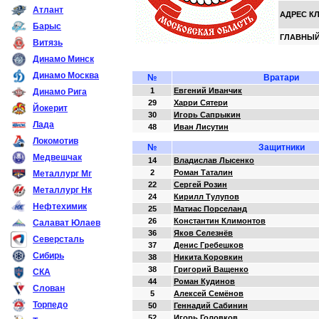
Атлант
АДРЕС К
Барыс
ГЛАВНЫЙ
Витязь
Динамо Минск
Динамо Москва
№
Вратари
1
Евгений Иванчик
Динамо Рига
29
Харри Сятери
Йокерит
30
Игорь Сапрыкин
Лада
48
Иван Лисутин
Локомотив
№
Защитники
Медвешчак
14
Владислав Лысенко
2
Роман Таталин
Металлург Мг
22
Сергей Розин
Металлург Нк
24
Кирилл Тулупов
Нефтехимик
25
Матиас Порселанд
26
Константин Климонтов
Салават Юлаев
36
Яков Селезнёв
Северсталь
37
Денис Гребешков
Сибирь
38
Никита Коровкин
38
Григорий Ващенко
СКА
44
Роман Кудинов
Слован
5
Алексей Семёнов
Торпедо
50
Геннадий Сабинин
52
Игорь Головков