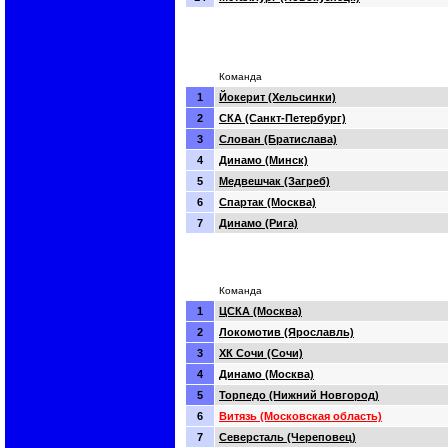
Команда
1
Йокерит (Хельсинки)
2
СКА (Санкт-Петербург)
3
Слован (Братислава)
4
Динамо (Минск)
5
Медвешчак (Загреб)
6
Спартак (Москва)
7
Динамо (Рига)
Команда
1
ЦСКА (Москва)
2
Локомотив (Ярославль)
3
ХК Сочи (Сочи)
4
Динамо (Москва)
5
Торпедо (Нижний Новгород)
6
Витязь (Московская область)
7
Северсталь (Череповец)