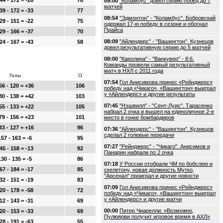
44 - 172 = -28
78
09:00
"Коламбус" довел серию побед до 7
матчей
39 - 172 = -33
77
08:54
"Эдмонтон" - "Коламбус". Бобровский
29 - 151 = -22
75
одержал 17-ю победу в сезоне и обогнал
Прайса
29 - 166 = -37
70
08:09
"Айлендерс" - "Вашингтон". Кузнецов
24 - 167 = -43
58
довел результативную серию до 5 матчей
08:00
"Каролина" - "Ванкувер" - 8:6.
Команды провели самый результативный
матч в НХЛ с 2011 года
Голы
О
07:54
Гол Анисимова принес «Рейнджерс»
56 - 120 = +36
106
победу над «Чикаго», «Вашингтон» выиграл
у «Айлендерс» и другие результаты
80 - 138 = +42
103
07:45
"Нэшвилл" - "Сент-Луис". Тарасенко
55 - 133 = +22
105
набрал 2 очка и вышел на единоличное 2-е
79 - 156 = +23
101
место в гонке бомбардиров
43 - 127 = +16
96
07:36
"Айлендерс" - "Вашингтон". Кузнецов
сделал 2 голевые передачи
157 - 163 = -6
95
07:27
"Рейнджерс" - "Чикаго". Анисимов и
45 - 158 = -13
92
Панарин набрали по 2 очка
130 - 135 = -5
86
07:18
У России отобрали ЧМ по бобслею и
67 - 184 = -17
85
скелетону, новая должность Мутко,
"Арсенал" проиграл и другие новости
32 - 151 = -19
83
07:09
Гол Анисимова принес «Рейнджерс»
20 - 178 = -58
72
победу над «Чикаго», «Вашингтон» выиграл
у «Айлендерс» и другие матчи
12 - 143 = -31
69
00:00
Питер Чиарелли: «Возможно,
20 - 153 = -33
69
Пулюярви получит игровое время в АХЛ»
28 - 191 = -63
55