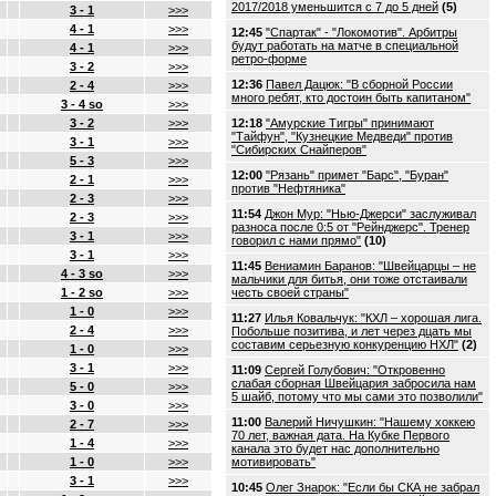
2017/2018 уменьшится с 7 до 5 дней
(5)
3 - 1
>>>
4 - 1
>>>
12:45
"Спартак" - "Локомотив". Арбитры
будут работать на матче в специальной
4 - 1
>>>
ретро-форме
3 - 2
>>>
12:36
Павел Дацюк: "В сборной России
2 - 4
>>>
много ребят, кто достоин быть капитаном"
3 - 4 so
>>>
3 - 2
>>>
12:18
"Амурские Тигры" принимают
"Тайфун", "Кузнецкие Медведи" против
3 - 1
>>>
"Сибирских Снайперов"
5 - 3
>>>
12:00
"Рязань" примет "Барс", "Буран"
2 - 1
>>>
против "Нефтяника"
2 - 3
>>>
11:54
Джон Мур: "Нью-Джерси" заслуживал
2 - 3
>>>
разноса после 0:5 от "Рейнджерс". Тренер
3 - 1
>>>
говорил с нами прямо"
(10)
3 - 1
>>>
11:45
Вениамин Баранов: "Швейцарцы – не
4 - 3 so
>>>
мальчики для битья, они тоже отстаивали
1 - 2 so
>>>
честь своей страны"
1 - 0
>>>
11:27
Илья Ковальчук: "КХЛ – хорошая лига.
2 - 4
>>>
Побольше позитива, и лет через дцать мы
составим серьезную конкуренцию НХЛ"
(2)
1 - 0
>>>
3 - 1
>>>
11:09
Сергей Голубович: "Откровенно
слабая сборная Швейцария забросила нам
5 - 0
>>>
5 шайб, потому что мы сами это позволили"
3 - 0
>>>
11:00
Валерий Ничушкин: "Нашему хоккею
2 - 7
>>>
70 лет, важная дата. На Кубке Первого
1 - 4
>>>
канала это будет нас дополнительно
1 - 0
>>>
мотивировать"
3 - 1
>>>
10:45
Олег Знарок: "Если бы СКА не забрал