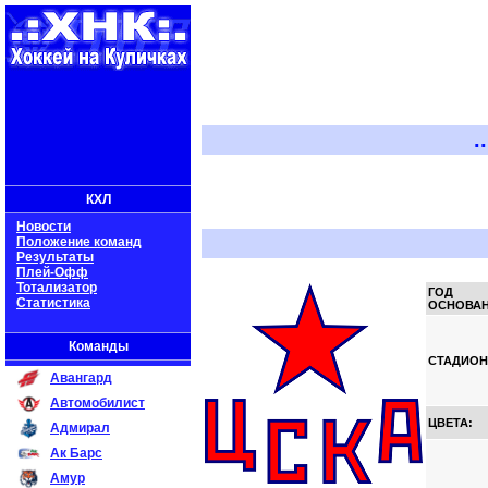
..:: Х
КХЛ
Новости
Положение команд
Результаты
Плей-Офф
Тотализатор
ГОД
Статистика
ОСНОВАН
Команды
СТАДИОН
Авангард
Автомобилист
ЦВЕТА:
Адмирал
Ак Барс
Амур