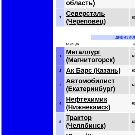
область)
Северсталь
7
6
(Череповец)
ДИВИЗИО
Команда
И
Металлург
1
6
(Магнитогорск)
Ак Барс (Казань)
2
6
Автомобилист
3
6
(Екатеринбург)
Нефтехимик
4
6
(Нижнекамск)
Трактор
5
6
(Челябинск)