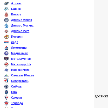
Атлант
Барыс
Витязь
Динамо Минск
Динамо Москва
Динамо Рига
Йокерит
Лада
Локомотив
Медвешчак
Металлург Мг
Металлург Нк
Нефтехимик
Салават Юлаев
Северсталь
Сибирь
СКА
ДОСТИЖЕ
Слован
Торпедо