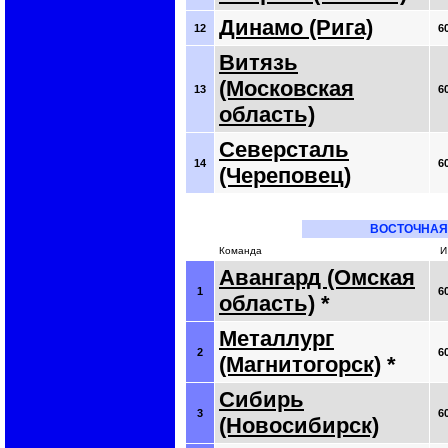
Динамо (Рига)
12
6
Витязь
(Московская
13
6
область)
Северсталь
14
6
(Череповец)
ВОСТОЧНАЯ
Команда
И
Авангард (Омская
1
6
область)
*
Металлург
2
6
(Магнитогорск)
*
Сибирь
3
6
(Новосибирск)