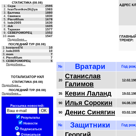
СТАТИСТИКА (08.08)
АДРЕС К
1.
Серж
2595
2.
IvanTsvetkov26@ya
1983
3.
Балтика
1880
4.
Свияжск
1830
5.
Pterofillum
1678
6.
lode2005
1630
7.
duk
1605
8.
Таракан
1577
9.
СЕВЕРОМОРЕЦ
1552
10.
mom
1547
ГЛАВНЫ
Подробнее...
ТРЕНЕР:
ПОСЛЕДНИЙ ТУР (08.08)
1.
kostared74
10
2.
lode2005
10
3.
mom
7
4.
Pterofillum
7
5.
СЕВЕРОМОРЕЦ
5
Подробнее...
Вратари
№
Год рож
Станислав
ТОТАЛИЗАТОР НХЛ
20
12.02.19
СТАТИСТИКА (08.08)
Галимов
Подробнее...
ПОСЛЕДНИЙ ТУР (08.08)
Кевин Лаланд
Подробнее...
35
19.02.19
Илья Сорокин
90
04.08.19
Рассылка новостей:
Денис Синягин
90
03.02.19
Результаты
Защитники
Новости
№
Год рож
Подписаться
Георгий
Отписаться