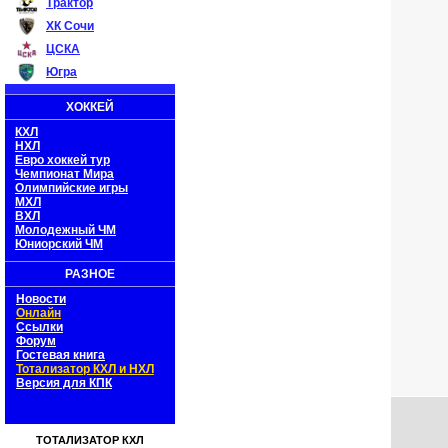
Трактор
ХК Сочи
ЦСКА
Югра
ХОККЕЙ
КХЛ
НХЛ
Евро хоккей тур
Чемпионат Мира
Олимпийские игры
МХЛ
ВХЛ
Молодежный ЧМ
Юниорский ЧМ
РАЗНОЕ
Новости
Онлайн
Ссылки
Форум
Гостевая книга
Тотализатор КХЛ и НХЛ
Версия для КПК
ТОТАЛИЗАТОР КХЛ