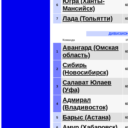
Югра (Ханты-
6
6
Мансийск)
Лада (Тольятти)
7
6
ДИВИЗИО
Команда
И
Авангард (Омская
1
6
область)
Сибирь
2
6
(Новосибирск)
Салават Юлаев
3
6
(Уфа)
Адмирал
4
6
(Владивосток)
Барыс (Астана)
5
6
Амур (Хабаровск)
6
6