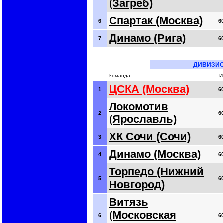
(Загреб)
Спартак (Москва)
6
6
Динамо (Рига)
7
6
ДИВИЗИО
Команда
И
ЦСКА (Москва)
1
6
Локомотив
2
6
(Ярославль)
ХК Сочи (Сочи)
3
6
Динамо (Москва)
4
6
Торпедо (Нижний
5
6
Новгород)
Витязь
(Московская
6
6