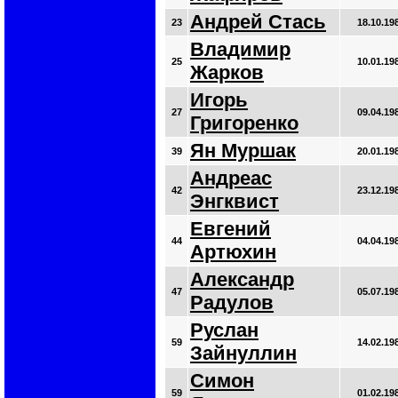
Андрей Стась
23
18.10.19
Владимир
25
10.01.19
Жарков
Игорь
27
09.04.19
Григоренко
Ян Муршак
39
20.01.19
Андреас
42
23.12.19
Энгквист
Евгений
44
04.04.19
Артюхин
Александр
47
05.07.19
Радулов
Руслан
59
14.02.19
Зайнуллин
Симон
59
01.02.19