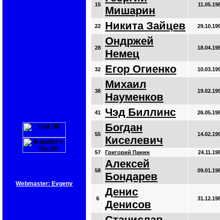
15
11.05.19
Мишарин
Никита Зайцев
22
29.10.19
Ондржей
28
18.04.19
Немец
Егор Огиенко
32
10.03.19
Михаил
38
19.02.19
Науменков
Чэд Биллинс
41
26.05.19
Богдан
55
14.02.19
Киселевич
57
Григорий Панин
24.11.19
Алексей
58
09.01.19
Бондарев
Webmaster: Evgeny
Денис
6
31.12.19
Денисов
Станислав