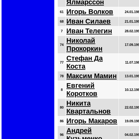
Ялмарссон
Игорь Волков
61
24.01.19
Иван Силаев
68
21.01.19
Иван Телегин
7
28.02.19
Николай
74
17.09.19
Прохоркин
Стефан Да
77
11.07.19
Коста
Максим Мамин
78
13.01.19
Евгений
8
10.12.19
Коротков
Никита
80
22.02.19
Квартальнов
Игорь Макаров
86
19.09.19
Андрей
96
04.02.19
Кузьменко