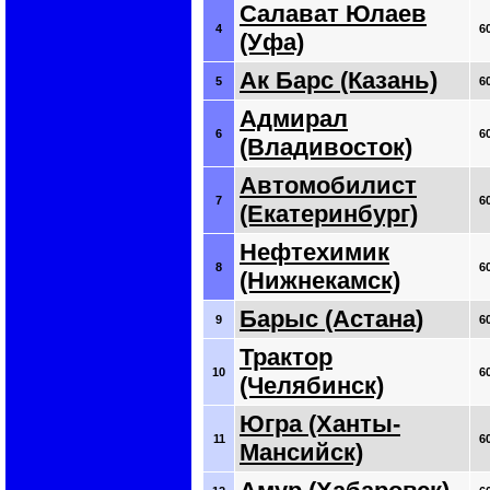
Салават Юлаев
4
6
(Уфа)
Ак Барс (Казань)
5
6
Адмирал
6
6
(Владивосток)
Автомобилист
7
6
(Екатеринбург)
Нефтехимик
8
6
(Нижнекамск)
Барыс (Астана)
9
6
Трактор
10
6
(Челябинск)
Югра (Ханты-
11
6
Мансийск)