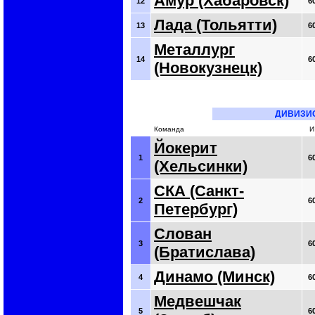
Амур (Хабаровск)
12
6
Лада (Тольятти)
13
6
Металлург
14
6
(Новокузнецк)
ДИВИЗИ
Команда
И
Йокерит
1
6
(Хельсинки)
СКА (Санкт-
2
6
Петербург)
Слован
3
6
(Братислава)
Динамо (Минск)
4
6
Медвешчак
5
6