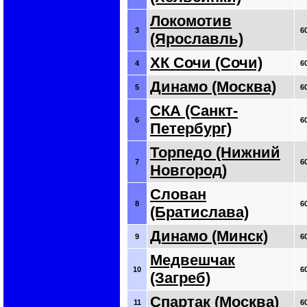
Локомотив
3
6
(Ярославль)
ХК Сочи (Сочи)
4
6
Динамо (Москва)
5
6
СКА (Санкт-
6
6
Петербург)
Торпедо (Нижний
7
6
Новгород)
Слован
8
6
(Братислава)
Динамо (Минск)
9
6
Медвешчак
10
6
(Загреб)
Спартак (Москва)
11
6