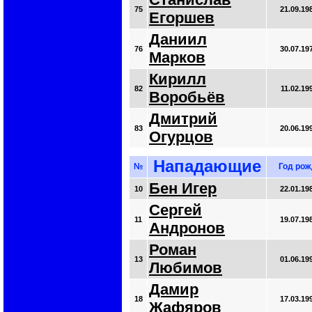
75
21.09.19
Егоршев
Даниил
76
30.07.19
Марков
Кирилл
82
11.02.19
Воробьёв
Дмитрий
83
20.06.19
Огурцов
Нападающие
№
Год рож
Бен Игер
10
22.01.19
Сергей
11
19.07.19
Андронов
Роман
13
01.06.19
Любимов
Дамир
18
17.03.19
Жафяров