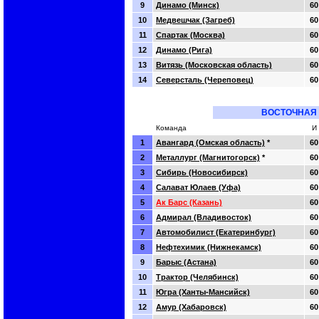
9
Динамо (Минск)
60
10
Медвешчак (Загреб)
60
11
Спартак (Москва)
60
12
Динамо (Рига)
60
13
Витязь (Московская область)
60
14
Северсталь (Череповец)
60
ВОСТОЧНАЯ
Команда
И
1
Авангард (Омская область)
*
60
2
Металлург (Магнитогорск)
*
60
3
Сибирь (Новосибирск)
60
4
Салават Юлаев (Уфа)
60
5
Ак Барс (Казань)
60
6
Адмирал (Владивосток)
60
7
Автомобилист (Екатеринбург)
60
8
Нефтехимик (Нижнекамск)
60
9
Барыс (Астана)
60
10
Трактор (Челябинск)
60
11
Югра (Ханты-Мансийск)
60
12
Амур (Хабаровск)
60