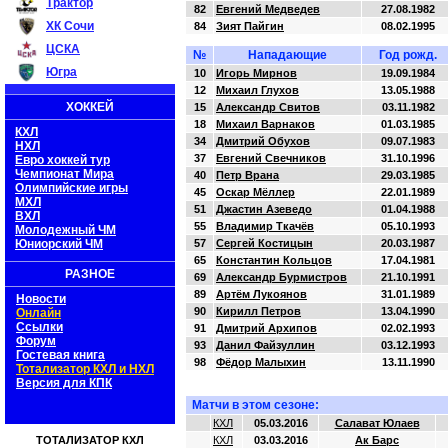
Трактор
82
Евгений Медведев
27.08.1982
ХК Сочи
84
Зият Пайгин
08.02.1995
ЦСКА
№
Нападающие
Год рожд.
Югра
10
Игорь Мирнов
19.09.1984
12
Михаил Глухов
13.05.1988
ХОККЕЙ
15
Александр Свитов
03.11.1982
18
Михаил Варнаков
01.03.1985
КХЛ
34
Дмитрий Обухов
09.07.1983
НХЛ
37
Евгений Свечников
31.10.1996
Евро хоккей тур
Чемпионат Мира
40
Петр Врана
29.03.1985
Олимпийские игры
45
Оскар Мёллер
22.01.1989
МХЛ
51
Джастин Азеведо
01.04.1988
ВХЛ
55
Владимир Ткачёв
05.10.1993
Молодежный ЧМ
Юниорский ЧМ
57
Сергей Костицын
20.03.1987
65
Константин Кольцов
17.04.1981
РАЗНОЕ
69
Александр Бурмистров
21.10.1991
89
Артём Лукоянов
31.01.1989
Новости
90
Кирилл Петров
13.04.1990
Онлайн
Ссылки
91
Дмитрий Архипов
02.02.1993
Форум
93
Данил Файзуллин
03.12.1993
Гостевая книга
98
Фёдор Малыхин
13.11.1990
Тотализатор КХЛ и НХЛ
Версия для КПК
Матчи в этом сезоне:
КХЛ
05.03.2016
Салават Юлаев
ТОТАЛИЗАТОР КХЛ
КХЛ
03.03.2016
Ак Барс