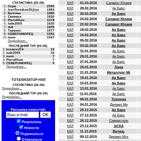
СТАТИСТИКА (06.08)
КХЛ
01.03.2016
Салават Юлаев
1.
Серж
2595
КХЛ
28.02.2016
Ак Барс
2.
IvanTsvetkov26@ya
1983
3.
Балтика
1880
КХЛ
26.02.2016
Ак Барс
4.
Свияжск
1830
КХЛ
24.02.2016
Салават Юлаев
5.
Pterofillum
1678
6.
lode2005
1630
КХЛ
22.02.2016
Салават Юлаев
7.
duk
1605
КХЛ
18.02.2016
Ак Барс
8.
Таракан
1577
9.
СЕВЕРОМОРЕЦ
1552
КХЛ
16.02.2016
Ак Барс
10.
mom
1547
КХЛ
05.02.2016
Ак Барс
Подробнее...
КХЛ
03.02.2016
Ак Барс
ПОСЛЕДНИЙ ТУР (06.08)
1.
kostared74
10
КХЛ
31.01.2016
Ак Барс
2.
lode2005
10
3.
mom
7
КХЛ
29.01.2016
Ак Барс
4.
Pterofillum
7
КХЛ
27.01.2016
Ак Барс
5.
СЕВЕРОМОРЕЦ
5
Подробнее...
КХЛ
25.01.2016
Лада
КХЛ
21.01.2016
Металлург Мг
КХЛ
19.01.2016
Ак Барс
ТОТАЛИЗАТОР НХЛ
КХЛ
15.01.2016
Ак Барс
СТАТИСТИКА (06.08)
Подробнее...
КХЛ
13.01.2016
Ак Барс
ПОСЛЕДНИЙ ТУР (06.08)
КХЛ
11.01.2016
Ак Барс
Подробнее...
КХЛ
06.01.2016
Торпедо
КХЛ
04.01.2016
Динамо Мн
Рассылка новостей:
КХЛ
29.12.2015
Ак Барс
КХЛ
27.12.2015
Ак Барс
КХЛ
25.12.2015
Северсталь
Результаты
КХЛ
23.12.2015
ЦСКА
Новости
КХЛ
11.12.2015
Витязь
Подписаться
КХЛ
09.12.2015
Динамо Мск
Отписаться