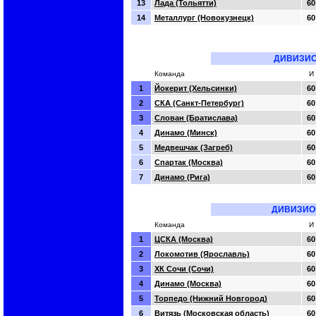
13
Лада (Тольятти)
60
14
Металлург (Новокузнецк)
60
ДИВИЗИО
Команда
И
1
Йокерит (Хельсинки)
60
2
СКА (Санкт-Петербург)
60
3
Слован (Братислава)
60
4
Динамо (Минск)
60
5
Медвешчак (Загреб)
60
6
Спартак (Москва)
60
7
Динамо (Рига)
60
ДИВИЗИО
Команда
И
1
ЦСКА (Москва)
60
2
Локомотив (Ярославль)
60
3
ХК Сочи (Сочи)
60
4
Динамо (Москва)
60
5
Торпедо (Нижний Новгород)
60
6
Витязь (Московская область)
60