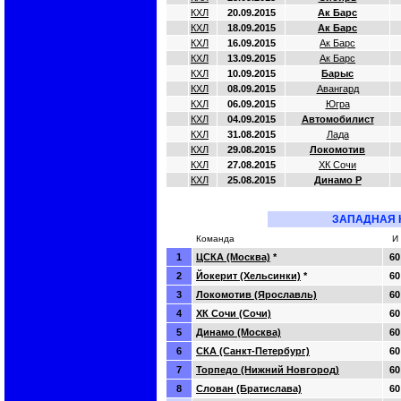
КХЛ
20.09.2015
Ак Барс
КХЛ
18.09.2015
Ак Барс
КХЛ
16.09.2015
Ак Барс
КХЛ
13.09.2015
Ак Барс
КХЛ
10.09.2015
Барыс
КХЛ
08.09.2015
Авангард
КХЛ
06.09.2015
Югра
КХЛ
04.09.2015
Автомобилист
КХЛ
31.08.2015
Лада
КХЛ
29.08.2015
Локомотив
КХЛ
27.08.2015
ХК Сочи
КХЛ
25.08.2015
Динамо Р
ЗАПАДНАЯ 
Команда
И
1
ЦСКА (Москва)
*
60
2
Йокерит (Хельсинки)
*
60
3
Локомотив (Ярославль)
60
4
ХК Сочи (Сочи)
60
5
Динамо (Москва)
60
6
СКА (Санкт-Петербург)
60
7
Торпедо (Нижний Новгород)
60
8
Слован (Братислава)
60