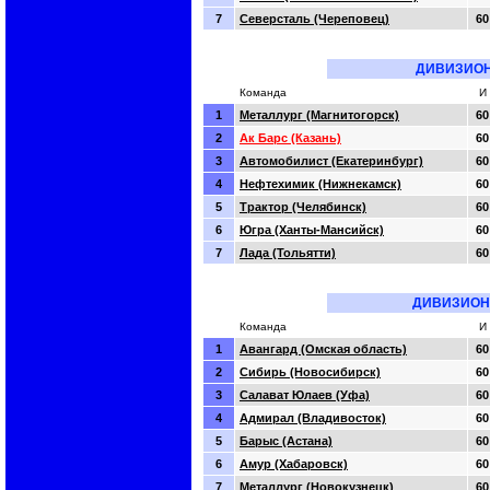
7
Северсталь (Череповец)
60
ДИВИЗИОН
Команда
И
1
Металлург (Магнитогорск)
60
2
Ак Барс (Казань)
60
3
Автомобилист (Екатеринбург)
60
4
Нефтехимик (Нижнекамск)
60
5
Трактор (Челябинск)
60
6
Югра (Ханты-Мансийск)
60
7
Лада (Тольятти)
60
ДИВИЗИОН
Команда
И
1
Авангард (Омская область)
60
2
Сибирь (Новосибирск)
60
3
Салават Юлаев (Уфа)
60
4
Адмирал (Владивосток)
60
5
Барыс (Астана)
60
6
Амур (Хабаровск)
60
7
Металлург (Новокузнецк)
60