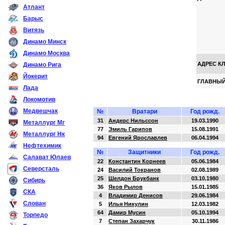
Атлант
Барыс
Витязь
Динамо Минск
Динамо Москва
АДРЕС К
Динамо Рига
Йокерит
ГЛАВНЫЙ
Лада
Локомотив
Медвешчак
№
Вратари
Год рожд.
31
Андерс Нильссон
19.03.1990
Металлург Мг
77
Эмиль Гарипов
15.08.1991
Металлург Нк
94
Евгений Ярославлев
06.04.1994
Нефтехимик
№
Защитники
Год рожд.
Салават Юлаев
22
Константин Корнеев
05.06.1984
Северсталь
24
Василий Токранов
02.08.1989
25
Шелдон Брукбанк
03.10.1980
Сибирь
36
Яков Рылов
15.01.1985
СКА
4
Владимир Денисов
29.06.1984
Слован
5
Илья Никулин
12.03.1982
64
Дамир Мусин
05.10.1994
Торпедо
7
Степан Захарчук
30.11.1986