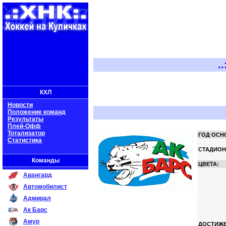
..:: Х
КХЛ
Новости
Положение команд
Результаты
Плей-Офф
Тотализатор
ГОД ОСН
Статистика
СТАДИОН
Команды
ЦВЕТА:
Авангард
Автомобилист
Адмирал
Ак Барс
Амур
ДОСТИЖЕ