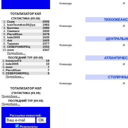
Команда
И
ТОТАЛИЗАТОР КХЛ
СТАТИСТИКА (09.08)
ТИХООКЕАНС
1.
Серж
2595
2.
IvanTsvetkov26@ya
1983
Команда
И
3.
Балтика
1880
4.
Свияжск
1830
5.
Pterofillum
1678
6.
lode2005
1630
ЦЕНТРАЛЬН
7.
duk
1605
8.
Таракан
1577
Команда
И
9.
СЕВЕРОМОРЕЦ
1552
10.
mom
1547
Подробнее...
ПОСЛЕДНИЙ ТУР (09.08)
АТЛАНТИЧЕС
1.
kostared74
10
2.
lode2005
10
Команда
И
3.
mom
7
4.
Pterofillum
7
5.
СЕВЕРОМОРЕЦ
5
Подробнее...
СТОЛИЧНЫ
Команда
И
ТОТАЛИЗАТОР НХЛ
СТАТИСТИКА (09.08)
Подробнее...
ПОСЛЕДНИЙ ТУР (09.08)
Подробнее...
Рассылка новостей:
Результаты