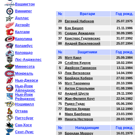
Вашингтон
Виннипег
№
Вратари
Год рожд.
Даллас
20
Евгений Набоков
25.07.1975
Детройт
30
Бэн Бишоп
21.11.1986
Калгари
31
Седрик Дежарден
30.09.1985
37
Кристерс Гудлевскис
31.07.1992
Каролина
88
Андрей Василевский
25.07.1994
Коламбус
№
Защитники
Год рожд.
Колорадо
25
Мэтт Карл
25.09.1984
Лос-Анджелес
29
Слэйтер Куккук
18.02.1994
Миннесота
5
Джейсон Гаррисон
13.11.1984
53
Люк Витковски
14.04.1990
Монреаль
55
Брейдон Коберн
27.02.1985
Нью-Джерси
55
Мэтт Таормина
20.10.1986
Нью-Йорк
6
Антон Строльман
01.08.1986
Айлендерс
62
Андрей Шустр
29.11.1990
Нью-Йорк
Рейнджерс
64
Жан-Филипп Коут
22.04.1982
75
Радко Гудас
05.06.1990
Нэшивилл
77
Виктор Хедман
18.12.1990
Оттава
8
Марк Барберио
23.03.1990
Питтсбург
89
Никита Нестеров
28.03.1993
Сан-Хосе
№
Нападающие
Год рожд.
Сент-Луис
10
Брендан Морроу
16.01.1979