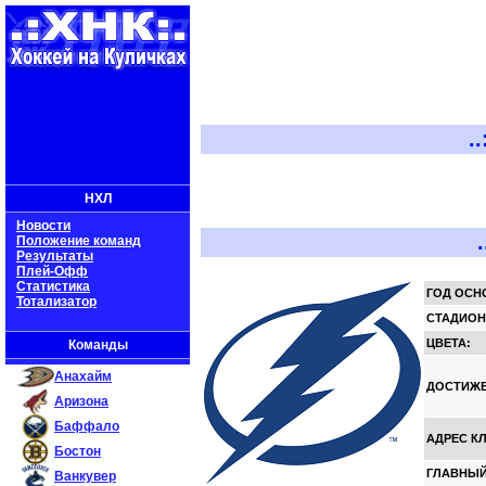
..:: Х
НХЛ
Новости
Положение команд
Результаты
Плей-Офф
Статистика
ГОД ОСН
Тотализатор
СТАДИОН
ЦВЕТА:
Команды
Анахайм
ДОСТИЖЕ
Аризона
Баффало
АДРЕС К
Бостон
ГЛАВНЫЙ
Ванкувер