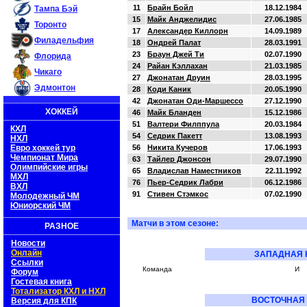
11
Брайн Бойл
18.12.1984
Тампа Бэй
15
Майк Анджелидис
27.06.1985
Торонто
17
Александер Киллорн
14.09.1989
Филадельфия
18
Ондрей Палат
28.03.1991
23
Браун Джей Ти
02.07.1990
Флорида
24
Райан Кэллахан
21.03.1985
Чикаго
27
Джонатан Друин
28.03.1995
Эдмонтон
28
Коди Каник
20.05.1990
42
Джонатан Оди-Маршессо
27.12.1990
ХОККЕЙ
46
Майк Бланден
15.12.1986
51
Валтери Филппула
20.03.1984
КХЛ
54
Седрик Пакетт
13.08.1993
НХЛ
Евро хоккей тур
56
Никита Кучеров
17.06.1993
Чемпионат Мира
63
Тайлер Джонсон
29.07.1990
Олимпийские игры
65
Владислав Наместников
22.11.1992
МХЛ
76
Пьер-Седрик Лабри
06.12.1986
ВХЛ
91
Стивен Стэмкос
07.02.1990
Молодежный ЧМ
Юниорский ЧМ
Матчи в этом сезоне:
РАЗНОЕ
Новости
Онлайн
ЗАПАДНАЯ 
Ссылки
Команда
И
Форум
Гостевая книга
Тотализатор КХЛ и НХЛ
ВОСТОЧНАЯ
Версия для КПК