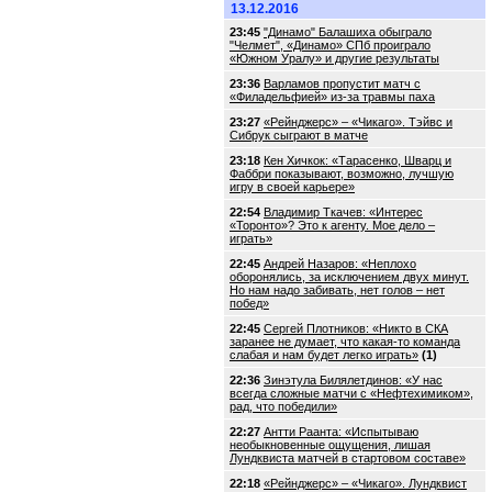
13.12.2016
23:45
"Динамо" Балашиха обыграло
"Челмет", «Динамо» СПб проиграло
«Южном Уралу» и другие результаты
23:36
Варламов пропустит матч с
«Филадельфией» из-за травмы паха
23:27
«Рейнджерс» – «Чикаго». Тэйвс и
Сибрук сыграют в матче
23:18
Кен Хичкок: «Тарасенко, Шварц и
Фаббри показывают, возможно, лучшую
игру в своей карьере»
22:54
Владимир Ткачев: «Интерес
«Торонто»? Это к агенту. Мое дело –
играть»
22:45
Андрей Назаров: «Неплохо
оборонялись, за исключением двух минут.
Но нам надо забивать, нет голов – нет
побед»
22:45
Сергей Плотников: «Никто в СКА
заранее не думает, что какая-то команда
слабая и нам будет легко играть»
(1)
22:36
Зинэтула Билялетдинов: «У нас
всегда сложные матчи с «Нефтехимиком»,
рад, что победили»
22:27
Антти Раанта: «Испытываю
необыкновенные ощущения, лишая
Лундквиста матчей в стартовом составе»
22:18
«Рейнджерс» – «Чикаго». Лундквист