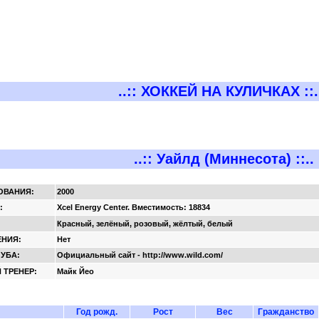
..:: ХОККЕЙ НА КУЛИЧКАХ ::.
..:: Уайлд (Миннесота) ::..
ОВАНИЯ:
2000
:
Xcel Energy Center. Вместимость: 18834
Красный, зелёный, розовый, жёлтый, белый
НИЯ:
Нет
ЛУБА:
Официальный сайт - http://www.wild.com/
 ТРЕНЕР:
Майк Йео
Год рожд.
Рост
Вес
Гражданство