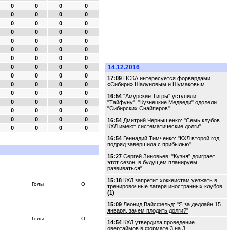
0
0
0
0
0
0
0
0
0
0
0
0
0
0
0
0
0
0
0
0
0
0
0
0
0
0
0
0
0
0
0
0
14.12.2016
0
0
0
0
17:09
ЦСКА интересуется форвардами
0
0
0
0
«Сибири» Шалуновым и Шумаковым
0
0
0
0
16:54
"Амурские Тигры" уступили
0
0
0
0
"Тайфуну", "Кузнецкие Медведи" одолели
"Сибирских Снайперов"
0
0
0
0
0
0
0
0
16:54
Дмитрий Чернышенко: "Семь клубов
КХЛ имеют систематические долги"
0
0
0
0
16:54
Геннадий Тимченко: "КХЛ второй год
подряд завершила с прибылью"
15:27
Сергей Зиновьев: "Кузня" доиграет
этот сезон, в будущем планируем
развиваться"
15:18
КХЛ запретит хоккеистам уезжать в
Голы
О
тренировочные лагеря иностранных клубов
(1)
15:09
Леонид Вайсфельд: "Я за дедлайн 15
января, зачем плодить долги?"
Голы
О
14:54
КХЛ утвердила проведение
овертаймов в формате 3 на 3