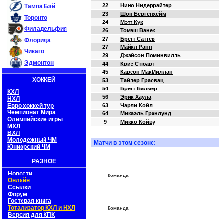
22
Нино Нидеррайтер
Тампа Бэй
23
Шон Бергенхейм
Торонто
24
Мэтт Кук
Филадельфия
26
Томаш Ванек
27
Бретт Саттер
Флорида
27
Майкл Рапп
Чикаго
29
Джэйсон Поминвилль
Эдмонтон
44
Крис Стюарт
45
Карсон МакМиллан
ХОККЕЙ
53
Тайлер Граовац
54
Бретт Балмер
КХЛ
56
Эрик Хаула
НХЛ
Евро хоккей тур
63
Чарли Койл
Чемпионат Мира
64
Микаэль Гранлунд
Олимпийские игры
9
Микко Койву
МХЛ
ВХЛ
Молодежный ЧМ
Матчи в этом сезоне:
Юниорский ЧМ
РАЗНОЕ
Новости
Команда
Онлайн
Ссылки
Форум
Гостевая книга
Тотализатор КХЛ и НХЛ
Команда
Версия для КПК