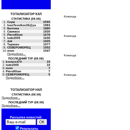
ТОТАЛИЗАТОР КХЛ
Команда
СТАТИСТИКА (08.08)
1.
Серж
2595
2.
IvanTsvetkov26@ya
1983
3.
Балтика
1880
4.
Свияжск
1830
5.
Pterofillum
1678
Команда
6.
lode2005
1630
7.
duk
1605
8.
Таракан
1577
9.
СЕВЕРОМОРЕЦ
1552
10.
mom
1547
Подробнее...
Команда
ПОСЛЕДНИЙ ТУР (08.08)
1.
kostared74
10
2.
lode2005
10
3.
mom
7
4.
Pterofillum
7
5.
СЕВЕРОМОРЕЦ
5
Команда
Подробнее...
ТОТАЛИЗАТОР НХЛ
СТАТИСТИКА (08.08)
Подробнее...
ПОСЛЕДНИЙ ТУР (08.08)
Подробнее...
Рассылка новостей:
Результаты