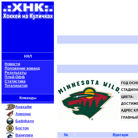
НХЛ
Новости
Положение команд
Результаты
Плей-Офф
Статистика
ГОД ОСН
Тотализатор
СТАДИОН
ЦВЕТА:
Команды
ДОСТИЖЕ
Анахайм
АДРЕС К
Аризона
ГЛАВНЫЙ
Баффало
Бостон
№
Вратари
Ванкувер