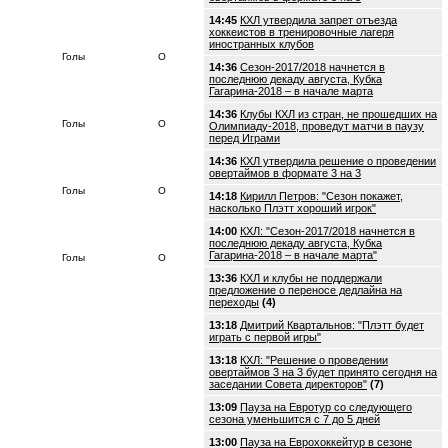
14:45
КХЛ утвердила запрет отъезда
хоккеистов в тренировочные лагеря
иностранных клубов
Голы
О
14:36
Сезон-2017/2018 начнется в
последнюю декаду августа, Кубка
Гагарина-2018 – в начале марта
14:36
Клубы КХЛ из стран, не прошедших на
Голы
О
Олимпиаду-2018, проведут матчи в паузу
перед Играми
14:36
КХЛ утвердила решение о проведении
овертаймов в формате 3 на 3
Голы
О
14:18
Кирилл Петров: "Сезон покажет,
насколько Плэтт хороший игрок"
14:00
КХЛ: "Сезон-2017/2018 начнется в
последнюю декаду августа, Кубка
Гагарина-2018 – в начале марта"
Голы
О
13:36
КХЛ и клубы не поддержали
предложение о переносе дедлайна на
переходы
(4)
13:18
Дмитрий Квартальнов: "Плэтт будет
играть с первой игры"
13:18
КХЛ: "Решение о проведении
овертаймов 3 на 3 будет принято сегодня на
заседании Совета директоров"
(7)
13:09
Пауза на Евротур со следующего
сезона уменьшится с 7 до 5 дней
13:00
Пауза на Еврохоккейтур в сезоне