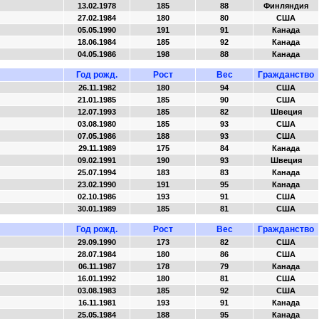
13.02.1978
185
88
Финляндия
27.02.1984
180
80
США
05.05.1990
191
91
Канада
18.06.1984
185
92
Канада
04.05.1986
198
88
Канада
Год рожд.
Рост
Вес
Гражданство
26.11.1982
180
94
США
21.01.1985
185
90
США
12.07.1993
185
82
Швеция
03.08.1980
185
93
США
07.05.1986
188
93
США
29.11.1989
175
84
Канада
09.02.1991
190
93
Швеция
25.07.1994
183
83
Канада
23.02.1990
191
95
Канада
02.10.1986
193
91
США
30.01.1989
185
81
США
Год рожд.
Рост
Вес
Гражданство
29.09.1990
173
82
США
28.07.1984
180
86
США
06.11.1987
178
79
Канада
16.01.1992
180
81
США
03.08.1983
185
92
США
16.11.1981
193
91
Канада
25.05.1984
188
95
Канада