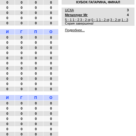
КУБОК ГАГАРИНА, ФИНАЛ
0
0
0
0
0
0
0
0
ЦСКА
3
0
0
0
0
Металлург Мг
4
0
0
0
0
5 - 1
1 - 2
3 - 2 ot
0 - 1
1 - 2 ot
3 - 2 ot
1 - 3
0
0
0
0
Серия завершена!
Подробнее...
И
Г
П
О
0
0
0
0
0
0
0
0
0
0
0
0
0
0
0
0
0
0
0
0
0
0
0
0
0
0
0
0
0
0
0
0
0
0
0
0
0
0
0
0
0
0
0
0
И
Г
П
О
0
0
0
0
0
0
0
0
0
0
0
0
0
0
0
0
0
0
0
0
0
0
0
0
0
0
0
0