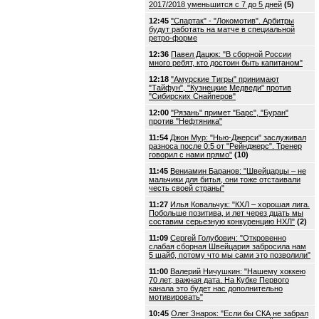
2017/2018 уменьшится с 7 до 5 дней
(5)
12:45
"Спартак" - "Локомотив". Арбитры
будут работать на матче в специальной
ретро-форме
12:36
Павел Дацюк: "В сборной России
много ребят, кто достоин быть капитаном"
12:18
"Амурские Тигры" принимают
"Тайфун", "Кузнецкие Медведи" против
"Сибирских Снайперов"
12:00
"Рязань" примет "Барс", "Буран"
против "Нефтяника"
11:54
Джон Мур: "Нью-Джерси" заслуживал
разноса после 0:5 от "Рейнджерс". Тренер
говорил с нами прямо"
(10)
11:45
Вениамин Баранов: "Швейцарцы – не
мальчики для битья, они тоже отстаивали
честь своей страны"
11:27
Илья Ковальчук: "КХЛ – хорошая лига.
Побольше позитива, и лет через дцать мы
составим серьезную конкуренцию НХЛ"
(2)
11:09
Сергей Голубович: "Откровенно
слабая сборная Швейцария забросила нам
5 шайб, потому что мы сами это позволили"
11:00
Валерий Ничушкин: "Нашему хоккею
70 лет, важная дата. На Кубке Первого
канала это будет нас дополнительно
мотивировать"
10:45
Олег Знарок: "Если бы СКА не забрал