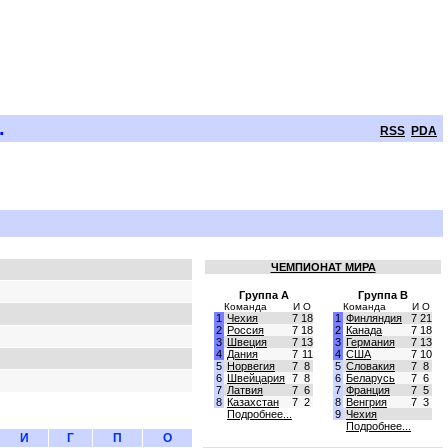
.
RSS
PDA
ЧЕМПИОНАТ МИРА
Группа A
Группа B
Команда
И
О
Команда
И
О
1
Чехия
7
18
1
Финляндия
7
21
2
Россия
7
18
2
Канада
7
18
3
Швеция
7
13
3
Германия
7
13
4
Дания
7
11
4
США
7
10
5
Норвегия
7
8
5
Словакия
7
8
6
Швейцария
7
8
6
Беларусь
7
6
7
Латвия
7
6
7
Франция
7
5
8
Казахстан
7
2
8
Венгрия
7
3
Подробнее...
9
Чехия
Подробнее...
И
Г
П
О