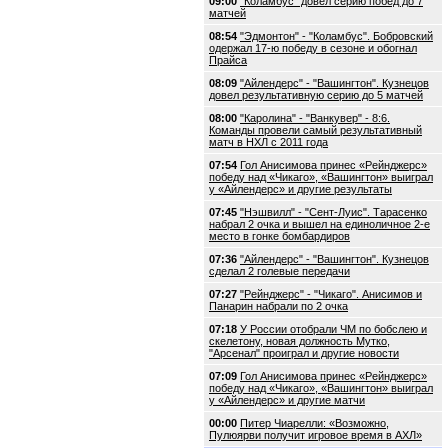
09:00
"Коламбус" довел серию побед до 7
матчей
08:54
"Эдмонтон" - "Коламбус". Бобровский
одержал 17-ю победу в сезоне и обогнал
Прайса
08:09
"Айлендерс" - "Вашингтон". Кузнецов
довел результативную серию до 5 матчей
08:00
"Каролина" - "Ванкувер" - 8:6.
Команды провели самый результативный
матч в НХЛ с 2011 года
07:54
Гол Анисимова принес «Рейнджерс»
победу над «Чикаго», «Вашингтон» выиграл
у «Айлендерс» и другие результаты
07:45
"Нэшвилл" - "Сент-Луис". Тарасенко
набрал 2 очка и вышел на единоличное 2-е
место в гонке бомбардиров
07:36
"Айлендерс" - "Вашингтон". Кузнецов
сделал 2 голевые передачи
07:27
"Рейнджерс" - "Чикаго". Анисимов и
Панарин набрали по 2 очка
07:18
У России отобрали ЧМ по бобслею и
скелетону, новая должность Мутко,
"Арсенал" проиграл и другие новости
07:09
Гол Анисимова принес «Рейнджерс»
победу над «Чикаго», «Вашингтон» выиграл
у «Айлендерс» и другие матчи
00:00
Питер Чиарелли: «Возможно,
Пулюярви получит игровое время в АХЛ»