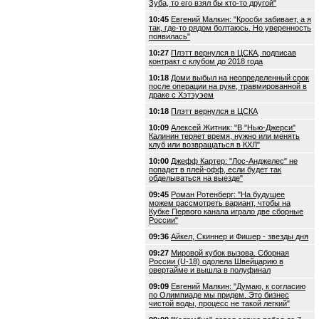
Зуба, то его взял бы кто-то другой"
10:45
Евгений Малкин: "Кросби забивает, а я
так, где-то рядом болтаюсь. Но уверенность
появилась"
10:27
Плэтт вернулся в ЦСКА, подписав
контракт с клубом до 2018 года
10:18
Доми выбыл на неопределенный срок
после операции на руке, травмированной в
драке с Хэтэуэем
10:18
Плэтт вернулся в ЦСКА
10:09
Алексей Житник: "В "Нью-Джерси"
Калинин теряет время, нужно или менять
клуб или возвращаться в КХЛ"
10:00
Джефф Картер: "Лос-Анджелес" не
попадет в плей-офф, если будет так
обделываться на выезде"
09:45
Роман Ротенберг: "На будущее
можем рассмотреть вариант, чтобы на
Кубке Первого канала играло две сборные
России"
09:36
Айкел, Скиннер и Фишер - звезды дня
09:27
Мировой кубок вызова. Сборная
России (U-18) одолела Швейцарию в
овертайме и вышла в полуфинал
09:09
Евгений Малкин: "Думаю, к согласию
по Олимпиаде мы придем. Это бизнес
чистой воды, процесс не такой легкий"