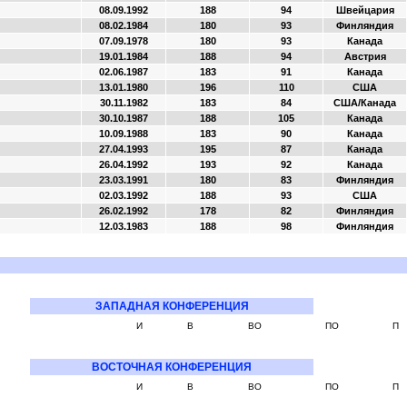
08.09.1992
188
94
Швейцария
08.02.1984
180
93
Финляндия
07.09.1978
180
93
Канада
19.01.1984
188
94
Австрия
02.06.1987
183
91
Канада
13.01.1980
196
110
США
30.11.1982
183
84
США/Канада
30.10.1987
188
105
Канада
10.09.1988
183
90
Канада
27.04.1993
195
87
Канада
26.04.1992
193
92
Канада
23.03.1991
180
83
Финляндия
02.03.1992
188
93
США
26.02.1992
178
82
Финляндия
12.03.1983
188
98
Финляндия
ЗАПАДНАЯ КОНФЕРЕНЦИЯ
И
В
ВО
ПО
П
ВОСТОЧНАЯ КОНФЕРЕНЦИЯ
И
В
ВО
ПО
П