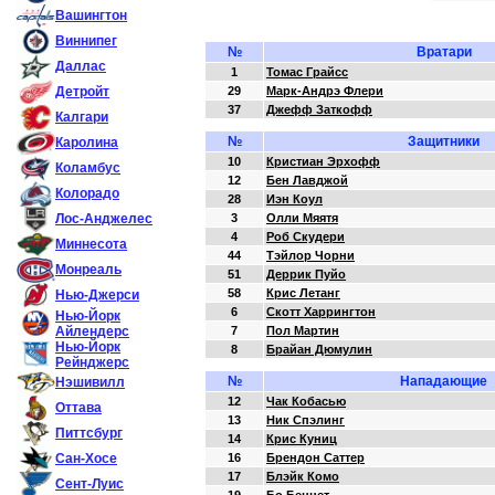
Вашингтон
Виннипег
№
Вратари
Даллас
1
Томас Грайсс
Детройт
29
Марк-Андрэ Флери
37
Джефф Заткофф
Калгари
№
Защитники
Каролина
10
Кристиан Эрхофф
Коламбус
12
Бен Лавджой
Колорадо
28
Иэн Коул
Лос-Анджелес
3
Олли Мяятя
4
Роб Скудери
Миннесота
44
Тэйлор Чорни
Монреаль
51
Деррик Пуйо
58
Крис Летанг
Нью-Джерси
6
Скотт Харрингтон
Нью-Йорк
Айлендерс
7
Пол Мартин
Нью-Йорк
8
Брайан Дюмулин
Рейнджерс
№
Нападающие
Нэшивилл
12
Чак Кобасью
Оттава
13
Ник Спэлинг
Питтсбург
14
Крис Куниц
Сан-Хосе
16
Брендон Саттер
17
Блэйк Комо
Сент-Луис