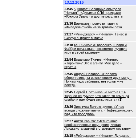
13.12.2016
23:45
"Динамо" Балашиха обыграло
"Челмет", «Динамо» СПб проиграло
«Южном Уралу» и другие результаты
23:36
Варламов пропустит матч с
«Филадельфией» из-за травмы паха
23:27
«Рейнджерс» – «Чикаго». Тэйвс и
Сибрук сыграют в матче
23:18
Кен Хичкок: «Тарасенко, Шварц и
Фаббри показывают, возможно, лучшую
игру в своей карьере»
22:54
Владимир Ткачев: «Интерес
«Торонто»? Это к агенту. Мое дело –
играть»
22:45
Андрей Назаров: «Неплохо
оборонялись, за исключением двух минут.
Но нам надо забивать, нет голов – нет
побед»
22:45
Сергей Плотников: «Никто в СКА
заранее не думает, что какая-то команда
слабая и нам будет легко играть»
(1)
22:36
Зинэтула Билялетдинов: «У нас
всегда сложные матчи с «Нефтехимиком»,
рад, что победили»
22:27
Антти Раанта: «Испытываю
необыкновенные ощущения, лишая
Лундквиста матчей в стартовом составе»
22:18
«Рейнджерс» – «Чикаго». Лундквист