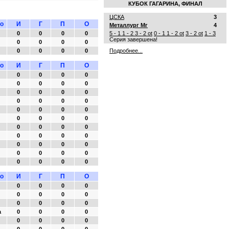
КУБОК ГАГАРИНА, ФИНАЛ
ЦСКА
3
о
И
Г
П
О
Металлург Мг
4
0
0
0
0
5 - 1
1 - 2
3 - 2 ot
0 - 1
1 - 2 ot
3 - 2 ot
1 - 3
Серия завершена!
0
0
0
0
0
0
0
0
Подробнее...
о
И
Г
П
О
0
0
0
0
0
0
0
0
0
0
0
0
0
0
0
0
0
0
0
0
0
0
0
0
0
0
0
0
0
0
0
0
0
0
0
0
0
0
0
0
0
0
0
0
о
И
Г
П
О
0
0
0
0
0
0
0
0
0
0
0
0
а
0
0
0
0
0
0
0
0