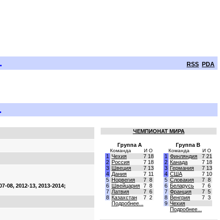
.
RSS
PDA
.
ЧЕМПИОНАТ МИРА
Группа A
Группа B
Команда
И
О
Команда
И
О
1
Чехия
7
18
1
Финляндия
7
21
2
Россия
7
18
2
Канада
7
18
3
Швеция
7
13
3
Германия
7
13
4
Дания
7
11
4
США
7
10
5
Норвегия
7
8
5
Словакия
7
8
7-08, 2012-13, 2013-2014;
6
Швейцария
7
8
6
Беларусь
7
6
7
Латвия
7
6
7
Франция
7
5
8
Казахстан
7
2
8
Венгрия
7
3
Подробнее...
9
Чехия
Подробнее...