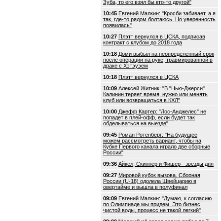
Зуба, то его взял бы кто-то другой"
10:45
Евгений Малкин: "Кросби забивает, а я
так, где-то рядом болтаюсь. Но уверенность
появилась"
10:27
Плэтт вернулся в ЦСКА, подписав
контракт с клубом до 2018 года
10:18
Доми выбыл на неопределенный срок
после операции на руке, травмированной в
драке с Хэтэуэем
10:18
Плэтт вернулся в ЦСКА
10:09
Алексей Житник: "В "Нью-Джерси"
Калинин теряет время, нужно или менять
клуб или возвращаться в КХЛ"
10:00
Джефф Картер: "Лос-Анджелес" не
попадет в плей-офф, если будет так
обделываться на выезде"
09:45
Роман Ротенберг: "На будущее
можем рассмотреть вариант, чтобы на
Кубке Первого канала играло две сборные
России"
09:36
Айкел, Скиннер и Фишер - звезды дня
09:27
Мировой кубок вызова. Сборная
России (U-18) одолела Швейцарию в
овертайме и вышла в полуфинал
09:09
Евгений Малкин: "Думаю, к согласию
по Олимпиаде мы придем. Это бизнес
чистой воды, процесс не такой легкий"