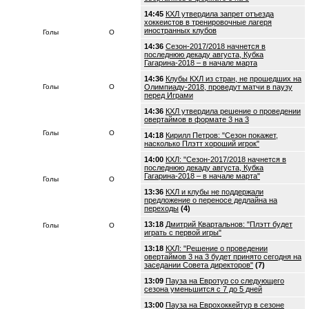
14:45
КХЛ утвердила запрет отъезда
хоккеистов в тренировочные лагеря
иностранных клубов
Голы
О
14:36
Сезон-2017/2018 начнется в
последнюю декаду августа, Кубка
Гагарина-2018 – в начале марта
14:36
Клубы КХЛ из стран, не прошедших на
Голы
О
Олимпиаду-2018, проведут матчи в паузу
перед Играми
14:36
КХЛ утвердила решение о проведении
овертаймов в формате 3 на 3
Голы
О
14:18
Кирилл Петров: "Сезон покажет,
насколько Плэтт хороший игрок"
14:00
КХЛ: "Сезон-2017/2018 начнется в
последнюю декаду августа, Кубка
Гагарина-2018 – в начале марта"
Голы
О
13:36
КХЛ и клубы не поддержали
предложение о переносе дедлайна на
переходы
(4)
13:18
Дмитрий Квартальнов: "Плэтт будет
Голы
О
играть с первой игры"
13:18
КХЛ: "Решение о проведении
овертаймов 3 на 3 будет принято сегодня на
заседании Совета директоров"
(7)
13:09
Пауза на Евротур со следующего
сезона уменьшится с 7 до 5 дней
13:00
Пауза на Еврохоккейтур в сезоне