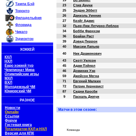
19
Бо Беннет
Тампа Бэй
23
Стив Дауни
25
Эндрю Эббетт
Торонто
26
Даниэль Уинник
Филадельфия
27
Крэйг Адамс
Флорида
32
Пьер-Люк Летурно-Леблон
34
Бобби Фарнхэм
Чикаго
36
Брайан Раст
Эдмонтон
39
Дэвид Перрон
40
Максим Лапьер
ХОККЕЙ
40
Ник Драженович
КХЛ
43
Скотт Уилсон
НХЛ
Евро хоккей тур
45
Адам Пэйерл
Чемпионат Мира
46
Доминик Уэр
Олимпийские игры
59
Джейсон Мегна
МХЛ
71
Евгений Малкин
ВХЛ
72
Патрик Хернквист
Молодежный ЧМ
Юниорский ЧМ
87
Сидни Кросби
9
Паскаль Дюпуи
РАЗНОЕ
Новости
Матчи в этом сезоне:
Онлайн
Ссылки
Форум
Гостевая книга
Тотализатор КХЛ и НХЛ
Команда
Версия для КПК