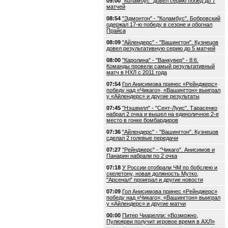
09:00
"Коламбус" довел серию побед до 7
матчей
08:54
"Эдмонтон" - "Коламбус". Бобровский
одержал 17-ю победу в сезоне и обогнал
Прайса
08:09
"Айлендерс" - "Вашингтон". Кузнецов
довел результативную серию до 5 матчей
08:00
"Каролина" - "Ванкувер" - 8:6.
Команды провели самый результативный
матч в НХЛ с 2011 года
07:54
Гол Анисимова принес «Рейнджерс»
победу над «Чикаго», «Вашингтон» выиграл
у «Айлендерс» и другие результаты
07:45
"Нэшвилл" - "Сент-Луис". Тарасенко
набрал 2 очка и вышел на единоличное 2-е
место в гонке бомбардиров
07:36
"Айлендерс" - "Вашингтон". Кузнецов
сделал 2 голевые передачи
07:27
"Рейнджерс" - "Чикаго". Анисимов и
Панарин набрали по 2 очка
07:18
У России отобрали ЧМ по бобслею и
скелетону, новая должность Мутко,
"Арсенал" проиграл и другие новости
07:09
Гол Анисимова принес «Рейнджерс»
победу над «Чикаго», «Вашингтон» выиграл
у «Айлендерс» и другие матчи
00:00
Питер Чиарелли: «Возможно,
Пулюярви получит игровое время в АХЛ»