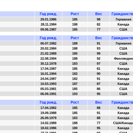
Год рожд.
Рост
Вес
Гражданств
29.01.1986
185
98
Германия
28.11.1984
188
82
Канада
09.06.1987
185
77
США
Год рожд.
Рост
Вес
Гражданств
06.07.1982
188
91
Германия
20.02.1984
188
93
США
21.02.1989
185
99
США
22.08.1994
188
92
Финляндия
30.12.1978
183
97
США
17.04.1987
185
81
Канада
16.01.1994
182
90
Канада
24.04.1987
182
91
Канада
10.03.1993
187
87
Канада
05.03.1981
185
86
США
06.09.1991
193
95
США
Год рожд.
Рост
Вес
Гражданств
17.04.1982
185
88
Канада
19.09.1988
185
91
Канада
26.09.1979
183
88
Канада
14.02.1989
188
77
США/Канад
18.02.1986
180
95
Канада