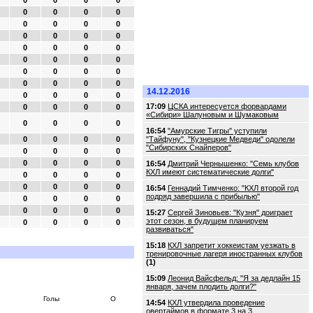
0
0
0
0
0
0
0
0
0
0
0
0
0
0
0
0
0
0
0
0
0
0
0
0
0
0
0
0
0
0
0
0
14.12.2016
0
0
0
0
17:09
ЦСКА интересуется форвардами
0
0
0
0
«Сибири» Шалуновым и Шумаковым
0
0
0
0
16:54
"Амурские Тигры" уступили
0
0
0
0
"Тайфуну", "Кузнецкие Медведи" одолели
"Сибирских Снайперов"
0
0
0
0
0
0
0
0
16:54
Дмитрий Чернышенко: "Семь клубов
КХЛ имеют систематические долги"
0
0
0
0
0
0
0
0
16:54
Геннадий Тимченко: "КХЛ второй год
подряд завершила с прибылью"
0
0
0
0
0
0
0
0
15:27
Сергей Зиновьев: "Кузня" доиграет
этот сезон, в будущем планируем
0
0
0
0
развиваться"
15:18
КХЛ запретит хоккеистам уезжать в
тренировочные лагеря иностранных клубов
(1)
15:09
Леонид Вайсфельд: "Я за дедлайн 15
января, зачем плодить долги?"
Голы
О
14:54
КХЛ утвердила проведение
овертаймов в формате 3 на 3