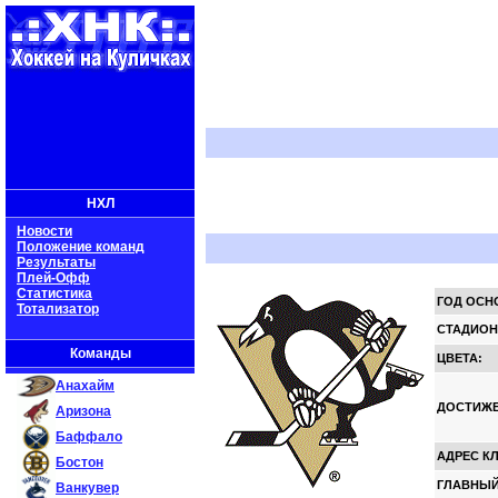
НХЛ
Новости
Положение команд
Результаты
Плей-Офф
Статистика
ГОД ОСН
Тотализатор
СТАДИОН
Команды
ЦВЕТА:
Анахайм
ДОСТИЖЕ
Аризона
Баффало
АДРЕС К
Бостон
ГЛАВНЫЙ
Ванкувер