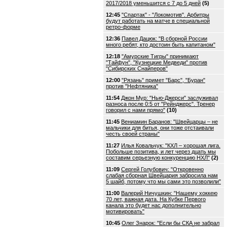
2017/2018 уменьшится с 7 до 5 дней
(5)
12:45
"Спартак" - "Локомотив". Арбитры
будут работать на матче в специальной
ретро-форме
12:36
Павел Дацюк: "В сборной России
много ребят, кто достоин быть капитаном"
12:18
"Амурские Тигры" принимают
"Тайфун", "Кузнецкие Медведи" против
"Сибирских Снайперов"
12:00
"Рязань" примет "Барс", "Буран"
против "Нефтяника"
11:54
Джон Мур: "Нью-Джерси" заслуживал
разноса после 0:5 от "Рейнджерс". Тренер
говорил с нами прямо"
(10)
11:45
Вениамин Баранов: "Швейцарцы – не
мальчики для битья, они тоже отстаивали
честь своей страны"
11:27
Илья Ковальчук: "КХЛ – хорошая лига.
Побольше позитива, и лет через дцать мы
составим серьезную конкуренцию НХЛ"
(2)
11:09
Сергей Голубович: "Откровенно
слабая сборная Швейцария забросила нам
5 шайб, потому что мы сами это позволили"
11:00
Валерий Ничушкин: "Нашему хоккею
70 лет, важная дата. На Кубке Первого
канала это будет нас дополнительно
мотивировать"
10:45
Олег Знарок: "Если бы СКА не забрал