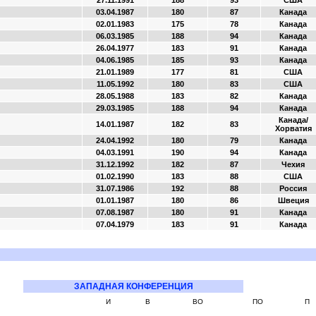
27.11.1991
188
93
США
03.04.1987
180
87
Канада
02.01.1983
175
78
Канада
06.03.1985
188
94
Канада
26.04.1977
183
91
Канада
04.06.1985
185
93
Канада
21.01.1989
177
81
США
11.05.1992
180
83
США
28.05.1988
183
82
Канада
29.03.1985
188
94
Канада
Канада/
14.01.1987
182
83
Хорватия
24.04.1992
180
79
Канада
04.03.1991
190
94
Канада
31.12.1992
182
87
Чехия
01.02.1990
183
88
США
31.07.1986
192
88
Россия
01.01.1987
180
86
Швеция
07.08.1987
180
91
Канада
07.04.1979
183
91
Канада
ЗАПАДНАЯ КОНФЕРЕНЦИЯ
И
В
ВО
ПО
П