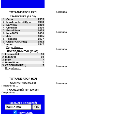
Команда
ТОТАЛИЗАТОР КХЛ
СТАТИСТИКА (09.08)
1.
Серж
2595
2.
IvanTsvetkov26@ya
1983
3.
Балтика
1880
4.
Свияжск
1830
5.
Pterofillum
1678
Команда
6.
lode2005
1630
7.
duk
1605
8.
Таракан
1577
9.
СЕВЕРОМОРЕЦ
1552
10.
mom
1547
Подробнее...
Команда
ПОСЛЕДНИЙ ТУР (09.08)
1.
kostared74
10
2.
lode2005
10
3.
mom
7
4.
Pterofillum
7
5.
СЕВЕРОМОРЕЦ
5
Команда
Подробнее...
ТОТАЛИЗАТОР НХЛ
СТАТИСТИКА (09.08)
Команда
Подробнее...
ПОСЛЕДНИЙ ТУР (09.08)
Подробнее...
Рассылка новостей:
Результаты