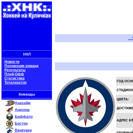
..:: Х
НХЛ
Новости
Положение команд
Результаты
Плей-Офф
Статистика
ГОД ОСН
Тотализатор
СТАДИОН
Команды
ЦВЕТА:
Анахайм
ДОСТИЖЕ
Аризона
Баффало
АДРЕС К
Бостон
Ванкувер
ГЛАВНЫЙ