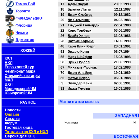
Тампа Бэй
17
Адам Лаури
29.03.1993
18
Брайан Литтл
12.11.1987
Торонто
19
Джим Слэйтер
09.12.1982
Филадельфия
20
Ли Стемпняк
04.02.1983
Флорида
21
Ти-Джей Гальярди
22.04.1988
22
Крис Торберн
03.06.1983
Чикаго
26
Блэйк Уилер
31.08.1986
Эдмонтон
28
Патрис Кормье
14.06.1990
48
Карл Клингберг
28.01.1991
ХОККЕЙ
51
Эндрю Копп
08.07.1994
55
Марк Шайфли
15.03.1993
КХЛ
58
Эрик О'Делл
21.06.1990
НХЛ
Евро хоккей тур
67
Михаэль Фролик
17.02.1988
Чемпионат Мира
70
Джон Альберт
19.01.1989
Олимпийские игры
85
Матье Перро
05.01.1988
МХЛ
9
Эвандер Кейн
02.08.1991
ВХЛ
Молодежный ЧМ
91
Иржи Тлусты
16.03.1988
Юниорский ЧМ
Матчи в этом сезоне:
РАЗНОЕ
Новости
Онлайн
ЗАПАДНАЯ 
Ссылки
Команда
И
Форум
Гостевая книга
Тотализатор КХЛ и НХЛ
Версия для КПК
ВОСТОЧНАЯ