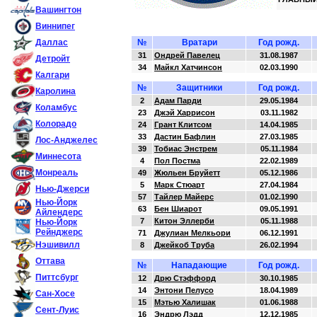
Вашингтон
Виннипег
Даллас
№
Вратари
Год рожд.
31
Ондрей Павелец
31.08.1987
Детройт
34
Майкл Хатчинсон
02.03.1990
Калгари
№
Защитники
Год рожд.
Каролина
2
Адам Парди
29.05.1984
Коламбус
23
Джэй Харрисон
03.11.1982
Колорадо
24
Грант Клитсом
14.04.1985
33
Дастин Бафлин
27.03.1985
Лос-Анджелес
39
Тобиас Энстрем
05.11.1984
Миннесота
4
Пол Постма
22.02.1989
Монреаль
49
Жюльен Бруйетт
05.12.1986
5
Марк Стюарт
27.04.1984
Нью-Джерси
57
Тайлер Майерс
01.02.1990
Нью-Йорк
63
Бен Шиарот
09.05.1991
Айлендерс
7
Китон Эллерби
05.11.1988
Нью-Йорк
Рейнджерс
71
Джулиан Мелкьори
06.12.1991
Нэшивилл
8
Джейкоб Труба
26.02.1994
Оттава
№
Нападающие
Год рожд.
Питтсбург
12
Дрю Стэффорд
30.10.1985
14
Энтони Пелусо
18.04.1989
Сан-Хосе
15
Мэтью Халишак
01.06.1988
Сент-Луис
16
Эндрю Лэдд
12.12.1985