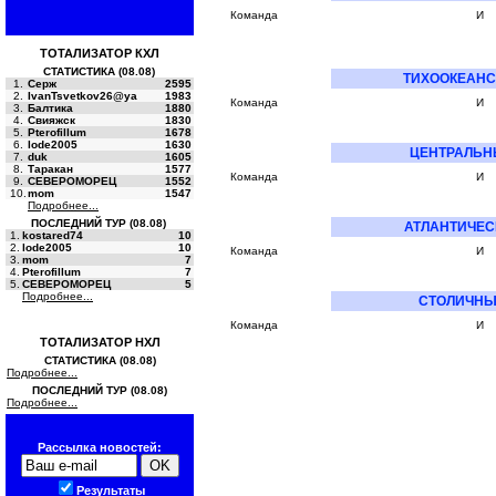
Команда
И
ТОТАЛИЗАТОР КХЛ
СТАТИСТИКА (08.08)
ТИХООКЕАНС
1.
Серж
2595
2.
IvanTsvetkov26@ya
1983
Команда
И
3.
Балтика
1880
4.
Свияжск
1830
5.
Pterofillum
1678
6.
lode2005
1630
ЦЕНТРАЛЬН
7.
duk
1605
8.
Таракан
1577
Команда
И
9.
СЕВЕРОМОРЕЦ
1552
10.
mom
1547
Подробнее...
ПОСЛЕДНИЙ ТУР (08.08)
АТЛАНТИЧЕС
1.
kostared74
10
2.
lode2005
10
Команда
И
3.
mom
7
4.
Pterofillum
7
5.
СЕВЕРОМОРЕЦ
5
Подробнее...
СТОЛИЧНЫ
Команда
И
ТОТАЛИЗАТОР НХЛ
СТАТИСТИКА (08.08)
Подробнее...
ПОСЛЕДНИЙ ТУР (08.08)
Подробнее...
Рассылка новостей:
Результаты