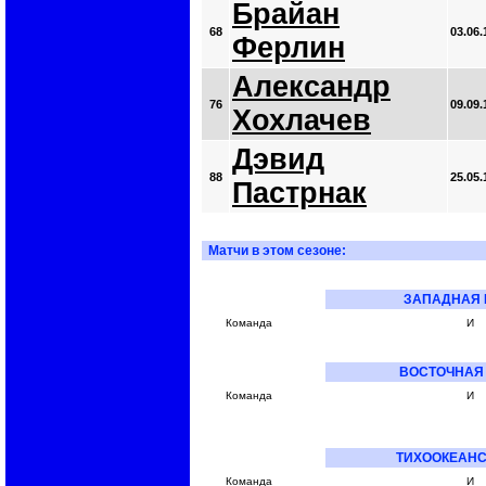
Брайан
68
03.06.
Ферлин
Александр
76
09.09.
Хохлачев
Дэвид
88
25.05.
Пастрнак
Матчи в этом сезоне:
ЗАПАДНАЯ 
Команда
И
ВОСТОЧНАЯ
Команда
И
ТИХООКЕАНС
Команда
И