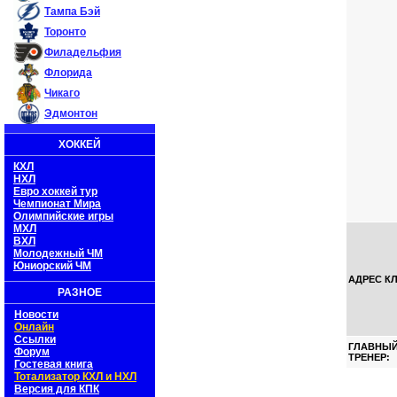
Тампа Бэй
Торонто
Филадельфия
Флорида
Чикаго
Эдмонтон
ХОККЕЙ
КХЛ
НХЛ
Евро хоккей тур
Чемпионат Мира
Олимпийские игры
МХЛ
ВХЛ
Молодежный ЧМ
Юниорский ЧМ
АДРЕС К
РАЗНОЕ
Новости
Онлайн
Ссылки
ГЛАВНЫ
Форум
ТРЕНЕР:
Гостевая книга
Тотализатор КХЛ и НХЛ
Версия для КПК