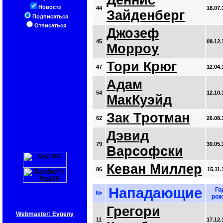
Деннис
Новости
44
18.07.
Зайденберг
Подписаться
Отписаться
Джозеф
45
09.12.
Морроу
Тори Крюг
47
12.04.
Адам
54
12.10.
МакКуэйд
Зак Тротман
62
26.08.
Дэвид
79
30.05.
Варсофски
Кеван Миллер
86
15.11.
Нападающие
Го
№
рож
Грегори
Webmaster: Evgeny
11
17.12.