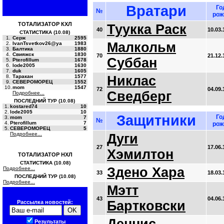
Вратари
Го
№
рож
ТОТАЛИЗАТОР КХЛ
Туукка Раск
40
10.03.
СТАТИСТИКА (10.08)
1.
Серж
2595
Малкольм
2.
IvanTsvetkov26@ya
1983
3.
Балтика
1880
4.
Свияжск
1830
70
21.12.
Суббан
5.
Pterofillum
1678
6.
lode2005
1630
7.
duk
1605
8.
Таракан
1577
Никлас
9.
СЕВЕРОМОРЕЦ
1552
10.
mom
1547
72
04.09.
Сведберг
Подробнее...
ПОСЛЕДНИЙ ТУР (10.08)
1.
kostared74
10
2.
lode2005
10
Защитники
Го
3.
mom
7
№
4.
Pterofillum
7
рож
5.
СЕВЕРОМОРЕЦ
5
Подробнее...
Дуги
27
17.06.
Хэмилтон
ТОТАЛИЗАТОР НХЛ
СТАТИСТИКА (10.08)
Здено Хара
Подробнее...
33
18.03.
ПОСЛЕДНИЙ ТУР (10.08)
Подробнее...
Мэтт
43
04.06.
Бартковски
Рассылка новостей:
Результаты