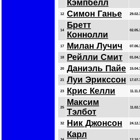
Кэмпбелл
Симон Ганье
12
29.02.
Бретт
14
02.05.
Коннолли
Милан Лучич
17
07.06.
Рейлли Смит
18
01.04.
Даниэль Пайе
20
15.04.
Луи Эрикссон
21
17.07.
Крис Келли
23
11.11.
Максим
25
11.02.
Тэлбот
Ник Джонсон
32
24.12.
Карл
34
12.10.