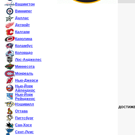
Вашингтон
Виннипег
Даллас
Детройт
Калгари
Каролина
Коламбус
Колорадо
Лос-Анджелес
Миннесота
Монреаль
Нью-Джерси
Нью-Йорк
Айлендерс
Нью-Йорк
Рейнджерс
Нэшивилл
ДОСТИЖЕ
Оттава
Питтсбург
Сан-Хосе
Сент-Луис