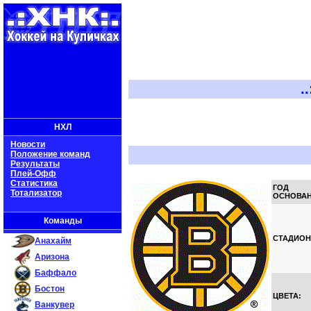
..:: Х
НХЛ
Новости
Положение команд
Результаты
Плей-Офф
Статистика
ГОД
Тотализатор
ОСНОВАН
Команды
СТАДИОН
Анахайм
Аризона
Баффало
Бостон
ЦВЕТА:
Ванкувер