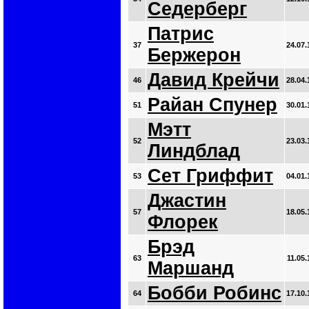
Седерберг
Патрис
37
24.07.
Бержерон
Давид Крейчи
46
28.04.
Райан Спунер
51
30.01.
Мэтт
52
23.03.
Линдблад
Сет Гриффит
53
04.01.
Джастин
57
18.05.
Флорек
Брэд
63
11.05.
Маршанд
Бобби Робинс
64
17.10.