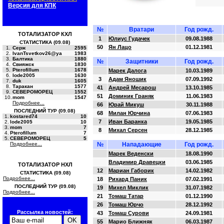
Версия для КПК
№
Вратари
Год рожд.
ТОТАЛИЗАТОР КХЛ
1
Юлиус Гудачек
09.08.1988
СТАТИСТИКА (09.08)
50
Ян Лацо
01.12.1981
1.
Серж
2595
2.
IvanTsvetkov26@ya
1983
3.
Балтика
1880
№
Защитники
Год рожд.
4.
Свияжск
1830
5.
Pterofillum
1678
Марек Далога
10.03.1989
6.
lode2005
1630
3
Адам Яношик
07.09.1992
7.
duk
1605
8.
Таракан
1577
41
Андрей Месарош
13.10.1985
9.
СЕВЕРОМОРЕЦ
1552
51
Доминик Граняк
11.06.1983
10.
mom
1547
Подробнее...
66
Юрай Микуш
30.11.1988
ПОСЛЕДНИЙ ТУР (09.08)
68
Милан Юрчина
07.06.1983
1.
kostared74
10
7
Иван Баранка
19.05.1985
2.
lode2005
10
3.
mom
7
8
Михал Серсен
28.12.1985
4.
Pterofillum
7
5.
СЕВЕРОМОРЕЦ
5
Подробнее...
№
Нападающие
Год рожд.
Марек Веденски
18.08.1990
Владимир Дравецки
03.06.1985
ТОТАЛИЗАТОР НХЛ
12
Мариан Габорик
14.02.1982
СТАТИСТИКА (09.08)
Подробнее...
18
Рихард Паник
07.02.1991
ПОСЛЕДНИЙ ТУР (09.08)
19
Михел Миклик
31.07.1982
Подробнее...
21
Томаш Татар
01.12.1990
26
Томаш Юрчо
28.12.1992
Рассылка новостей:
43
Томаш Сурови
24.09.1981
55
Марио Ближняк
06.03.1987