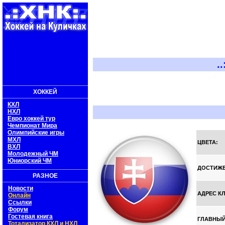
..:: Х
ХОККЕЙ
КХЛ
НХЛ
Евро хоккей тур
Чемпионат Мира
Олимпийские игры
МХЛ
ЦВЕТА:
ВХЛ
Молодежный ЧМ
Юниорский ЧМ
ДОСТИЖЕ
РАЗНОЕ
Новости
АДРЕС К
Онлайн
Ссылки
Форум
Гостевая книга
ГЛАВНЫЙ
Тотализатор КХЛ и НХЛ