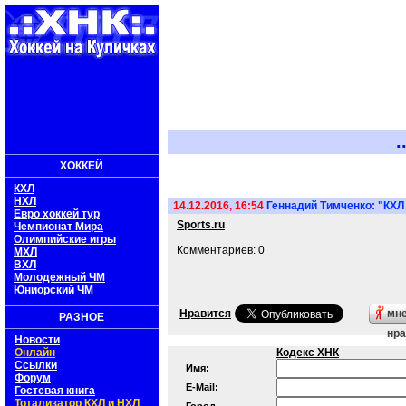
.
ХОККЕЙ
КХЛ
НХЛ
14.12.2016, 16:54
Геннадий Тимченко: "КХЛ
Евро хоккей тур
Sports.ru
Чемпионат Мира
Олимпийские игры
Комментариев: 0
МХЛ
ВХЛ
Молодежный ЧМ
Юниорский ЧМ
Нравится
мн
РАЗНОЕ
нра
Новости
Онлайн
Кодекс ХНК
Ссылки
Имя:
Форум
E-Mail:
Гостевая книга
Тотализатор КХЛ и НХЛ