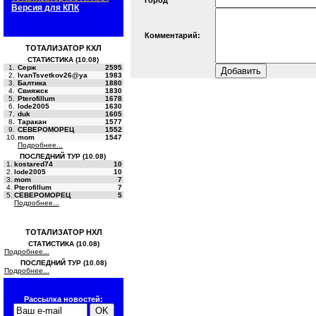
Город
Версия для КПК
Комментарий:
ТОТАЛИЗАТОР КХЛ
СТАТИСТИКА (10.08)
1.
Серж
2595
2.
IvanTsvetkov26@ya
1983
3.
Балтика
1880
4.
Свияжск
1830
5.
Pterofillum
1678
6.
lode2005
1630
7.
duk
1605
8.
Таракан
1577
9.
СЕВЕРОМОРЕЦ
1552
10.
mom
1547
Подробнее...
ПОСЛЕДНИЙ ТУР (10.08)
1.
kostared74
10
2.
lode2005
10
3.
mom
7
4.
Pterofillum
7
5.
СЕВЕРОМОРЕЦ
5
Подробнее...
ТОТАЛИЗАТОР НХЛ
СТАТИСТИКА (10.08)
Подробнее...
ПОСЛЕДНИЙ ТУР (10.08)
Подробнее...
Рассылка новостей: